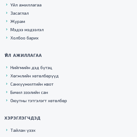
Үйл ажиллагаа
Засаглал
Журам
Мэдээ мэдээлэл
Холбоо барих
ҮЙЛ АЖИЛЛАГАА
Нийгмийн дэд бүтэц
Хөгжлийн хөтөлбөрүүд
Санхүүжилтийн квот
Бичил зээлийн сан
Оюутны тэтгэлэгт хөтөлбөр
ХЭРЭГЛЭГЧДЭД
Тайлан үзэх