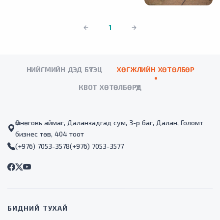
1
НИЙГМИЙН ДЭД БҮТЭЦ
ХӨГЖЛИЙН ХӨТӨЛБӨР
КВОТ ХӨТӨЛБӨРҮҮД
Өмнөговь аймаг, Даланзадгад сум, 3-р баг, Далан, Голомт
бизнес төв, 404 тоот
(+976) 7053-3578
(+976) 7053-3577
БИДНИЙ ТУХАЙ