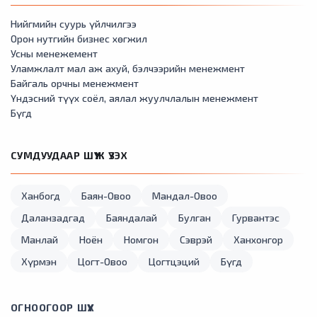
Нийгмийн суурь үйлчилгээ
Орон нутгийн бизнес хөгжил
Усны менежемент
Уламжлалт мал аж ахуй, бэлчээрийн менежмент
Байгаль орчны менежмент
Үндэсний түүх соёл, аялал жуулчлалын менежмент
Бүгд
СУМДУУДААР ШҮҮЖ ҮЗЭХ
Ханбогд
Баян-Овоо
Мандал-Овоо
Даланзадгад
Баяндалай
Булган
Гурвантэс
Манлай
Ноён
Номгон
Сэврэй
Ханхонгор
Хүрмэн
Цогт-Овоо
Цогтцэций
Бүгд
ОГНООГООР ШҮҮХ