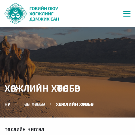
ХӨГЖЛИЙН ХӨТӨЛБӨР
НҮҮР
ТӨСӨЛ, ХӨТӨЛБӨР
ХӨГЖЛИЙН ХӨТӨЛБӨР
ТӨСЛИЙН ЧИГЛЭЛ