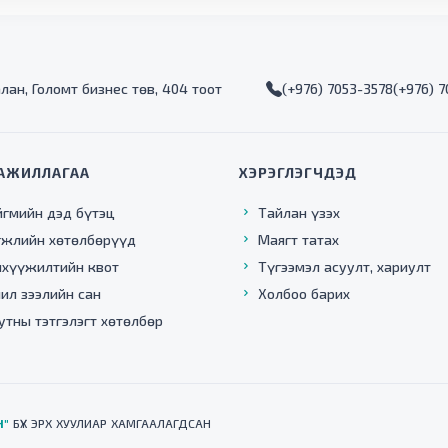
алан, Голомт бизнес төв, 404 тоот
(+976) 7053-3578
(+976) 
АЖИЛЛАГАА
ХЭРЭГЛЭГЧДЭД
йгмийн дэд бүтэц
Тайлан үзэх
гжлийн хөтөлбөрүүд
Маягт татах
нхүүжилтийн квот
Түгээмэл асуулт, хариулт
ил зээлийн сан
Холбоо барих
утны тэтгэлэгт хөтөлбөр
Н"
БҮХ ЭРХ ХУУЛИАР ХАМГААЛАГДСАН