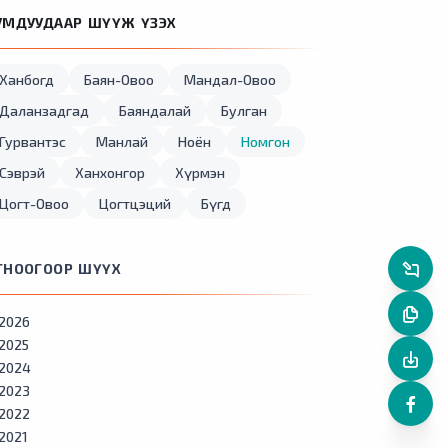
УМДУУДААР ШҮҮЖ ҮЗЭХ
Ханбогд
Баян-Овоо
Мандал-Овоо
Даланзадгад
Баяндалай
Булган
Гурвантэс
Манлай
Ноён
Номгон
Сэврэй
Ханхонгор
Хүрмэн
Цогт-Овоо
Цогтцэций
Бүгд
ГНООГООР ШҮҮХ
2026
2025
2024
2023
2022
2021