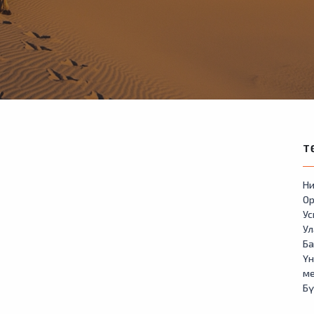
Т
Ни
Ор
У
Ул
Б
Үн
м
Бү