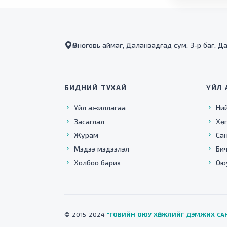
Өмнөговь аймаг, Даланзадгад сум, 3-р баг, Д
БИДНИЙ ТУХАЙ
ҮЙЛ 
Үйл ажиллагаа
Ни
Засаглал
Хө
Журам
Са
Мэдээ мэдээлэл
Бич
Холбоо барих
Ою
© 2015-2024
"ГОВИЙН ОЮУ ХӨГЖЛИЙГ ДЭМЖИХ СА