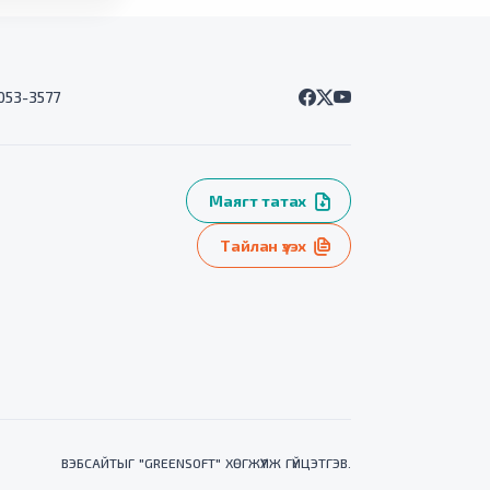
7053-3577
Маягт татах
Тайлан үзэх
ВЭБСАЙТ
ЫГ "
GREENSOFT
" ХӨГЖҮҮЛЖ ГҮЙЦЭТГЭВ.