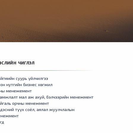
ӨСЛИЙН ЧИГЛЭЛ
йгмийн суурь үйлчилгээ
он нутгийн бизнес хөгжил
сны менежемент
амжлалт мал аж ахуй, бэлчээрийн менежмент
айгаль орчны менежмент
дэсний түүх соёл, аялал жуулчлалын
енежмент
гд