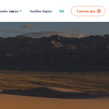
ийн төлөө сан
Холбоо барих
EN
Тайлан үзэх