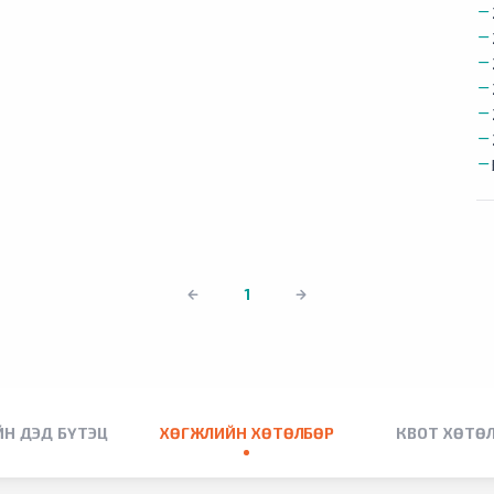
1
Н ДЭД БҮТЭЦ
ХӨГЖЛИЙН ХӨТӨЛБӨР
КВОТ ХӨТӨ