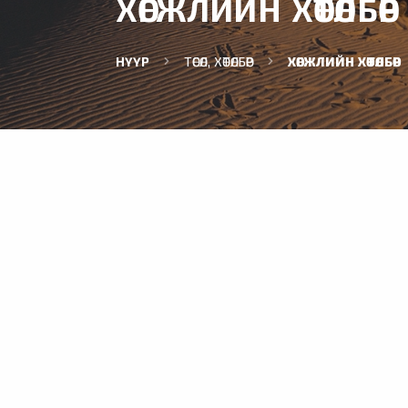
ХӨГЖЛИЙН ХӨТӨЛБӨР
НҮҮР
ТӨСӨЛ, ХӨТӨЛБӨР
ХӨГЖЛИЙН ХӨТӨЛБӨР