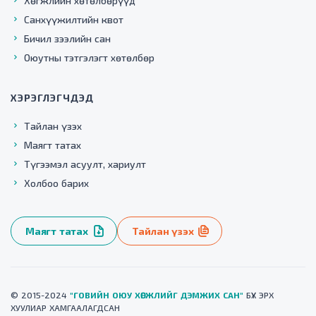
Хөгжлийн хөтөлбөрүүд
Санхүүжилтийн квот
Бичил зээлийн сан
Оюутны тэтгэлэгт хөтөлбөр
ХЭРЭГЛЭГЧДЭД
Тайлан үзэх
Маягт татах
Түгээмэл асуулт, хариулт
Холбоо барих
Маягт татах
Тайлан үзэх
© 2015-2024
"ГОВИЙН ОЮУ ХӨГЖЛИЙГ ДЭМЖИХ САН"
БҮХ ЭРХ
ХУУЛИАР ХАМГААЛАГДСАН