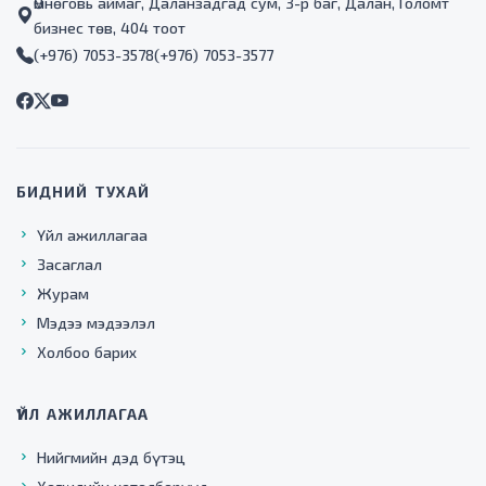
Өмнөговь аймаг, Даланзадгад сум, 3-р баг, Далан, Голомт
бизнес төв, 404 тоот
(+976) 7053-3578
(+976) 7053-3577
БИДНИЙ ТУХАЙ
Үйл ажиллагаа
Засаглал
Журам
Мэдээ мэдээлэл
Холбоо барих
ҮЙЛ АЖИЛЛАГАА
Нийгмийн дэд бүтэц