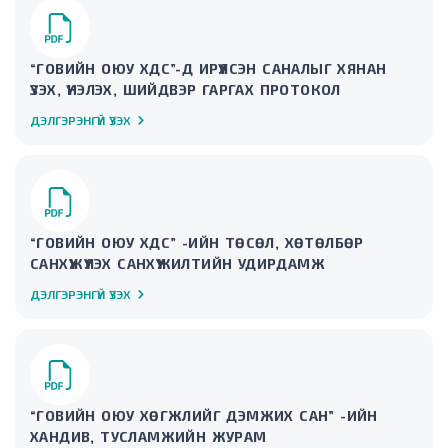
“ГОВИЙН ОЮУ ХДС”-Д ИРҮҮЛСЭН САНАЛЫГ ХЯНАН
ҮЗЭХ, ҮНЭЛЭХ, ШИЙДВЭР ГАРГАХ ПРОТОКОЛ
ДЭЛГЭРЭНГҮЙ ҮЗЭХ
“ГОВИЙН ОЮУ ХДС” -ИЙН ТӨСӨЛ, ХӨТӨЛБӨР
САНХҮҮЖҮҮЛЭХ САНХҮҮЖИЛТИЙН УДИРДАМЖ
ДЭЛГЭРЭНГҮЙ ҮЗЭХ
“ГОВИЙН ОЮУ ХӨГЖЛИЙГ ДЭМЖИХ САН” -ИЙН
ХАНДИВ, ТУСЛАМЖИЙН ЖУРАМ