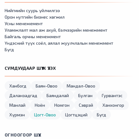
Нийгмийн суурь үйлчилгээ
Орон нутгийн бизнес хөгжил
Усны менежемент
Уламжлалт мал аж ахуй, бэлчээрийн менежмент
Байгаль орчны менежмент
Үндэсний түүх соёл, аялал жуулчлалын менежмент
Бүгд
СУМДУУДААР ШҮҮЖ ҮЗЭХ
Ханбогд
Баян-Овоо
Мандал-Овоо
Даланзадгад
Баяндалай
Булган
Гурвантэс
Манлай
Ноён
Номгон
Сэврэй
Ханхонгор
Хүрмэн
Цогт-Овоо
Цогтцэций
Бүгд
ОГНООГООР ШҮҮХ