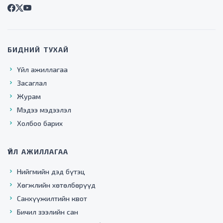
БИДНИЙ ТУХАЙ
Үйл ажиллагаа
Засаглал
Журам
Мэдээ мэдээлэл
Холбоо барих
ҮЙЛ АЖИЛЛАГАА
Нийгмийн дэд бүтэц
Хөгжлийн хөтөлбөрүүд
Санхүүжилтийн квот
Бичил зээлийн сан