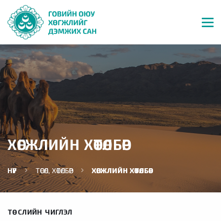
ХӨГЖЛИЙН ХӨТӨЛБӨР
НҮҮР
ТӨСӨЛ, ХӨТӨЛБӨР
ХӨГЖЛИЙН ХӨТӨЛБӨР
ТӨСЛИЙН ЧИГЛЭЛ