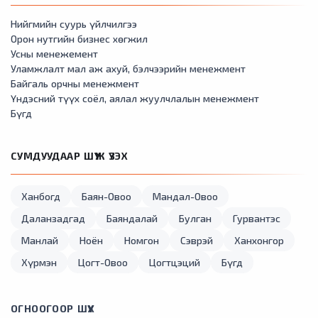
Нийгмийн суурь үйлчилгээ
Орон нутгийн бизнес хөгжил
Усны менежемент
Уламжлалт мал аж ахуй, бэлчээрийн менежмент
Байгаль орчны менежмент
Үндэсний түүх соёл, аялал жуулчлалын менежмент
Бүгд
СУМДУУДААР ШҮҮЖ ҮЗЭХ
Ханбогд
Баян-Овоо
Мандал-Овоо
Даланзадгад
Баяндалай
Булган
Гурвантэс
Манлай
Ноён
Номгон
Сэврэй
Ханхонгор
Хүрмэн
Цогт-Овоо
Цогтцэций
Бүгд
ОГНООГООР ШҮҮХ