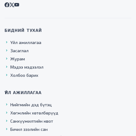
БИДНИЙ ТУХАЙ
Үйл ажиллагаа
Засаглал
Журам
Мэдээ мэдээлэл
Холбоо барих
ҮЙЛ АЖИЛЛАГАА
Нийгмийн дэд бүтэц
Хөгжлийн хөтөлбөрүүд
Санхүүжилтийн квот
Бичил зээлийн сан