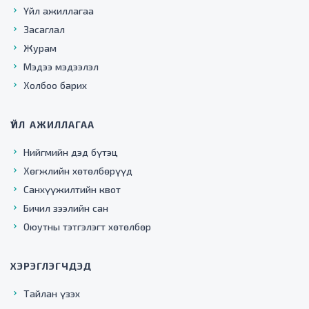
Үйл ажиллагаа
Засаглал
Журам
Мэдээ мэдээлэл
Холбоо барих
ҮЙЛ АЖИЛЛАГАА
Нийгмийн дэд бүтэц
Хөгжлийн хөтөлбөрүүд
Санхүүжилтийн квот
Бичил зээлийн сан
Оюутны тэтгэлэгт хөтөлбөр
ХЭРЭГЛЭГЧДЭД
Тайлан үзэх