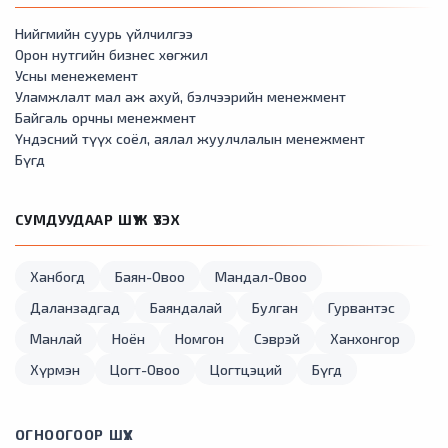
Нийгмийн суурь үйлчилгээ
Орон нутгийн бизнес хөгжил
Усны менежемент
Уламжлалт мал аж ахуй, бэлчээрийн менежмент
Байгаль орчны менежмент
Үндэсний түүх соёл, аялал жуулчлалын менежмент
Бүгд
СУМДУУДААР ШҮҮЖ ҮЗЭХ
Ханбогд
Баян-Овоо
Мандал-Овоо
Даланзадгад
Баяндалай
Булган
Гурвантэс
Манлай
Ноён
Номгон
Сэврэй
Ханхонгор
Хүрмэн
Цогт-Овоо
Цогтцэций
Бүгд
ОГНООГООР ШҮҮХ