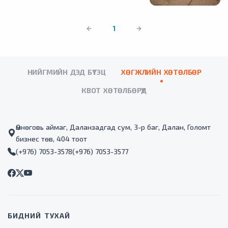
1
НИЙГМИЙН ДЭД БҮТЭЦ
ХӨГЖЛИЙН ХӨТӨЛБӨР
КВОТ ХӨТӨЛБӨРҮҮД
Өмнөговь аймаг, Даланзадгад сум, 3-р баг, Далан, Голомт
бизнес төв, 404 тоот
(+976) 7053-3578
(+976) 7053-3577
БИДНИЙ ТУХАЙ