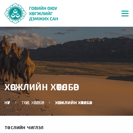
ХӨГЖЛИЙН ХӨТӨЛБӨР
НҮҮР
ТӨСӨЛ, ХӨТӨЛБӨР
ХӨГЖЛИЙН ХӨТӨЛБӨР
ТӨСЛИЙН ЧИГЛЭЛ