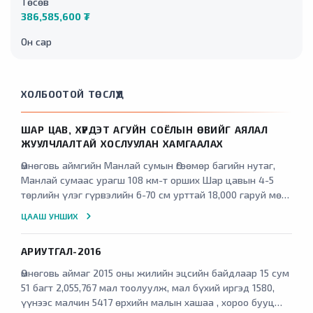
Төсөв
386,585,600 ₮
Он сар
ХОЛБООТОЙ ТӨСЛҮҮД
ШАР ЦАВ, ХҮРДЭТ АГУЙН СОЁЛЫН ӨВИЙГ АЯЛАЛ
ЖУУЛЧЛАЛТАЙ ХОСЛУУЛАН ХАМГААЛАХ
Өмнөговь аймгийн Манлай сумын Өгөөмөр багийн нутаг,
Манлай сумаас урагш 108 км-т орших Шар цавын 4-5
төрлийн үлэг гүрвэлийн 6-70 см урттай 18,000 гаруй мөр,
Ханбогд сумын Жавхлант багаас баруун тийш 18 км-т
ЦААШ УНШИХ
орших Хүрдэт агуйн 18-20-р зууны эхэн үеийн 32 бүлэг
Хятад, Монгол, төвд бичээс бүртгэгдэн үлдсэнийг
АРИУТГАЛ-2016
хамгаалалтад аваагүйгээс соёлын өвийн үл хөдлөх
дурсгалт газрууд байгаль цаг уур болон хүний буруутай
Өмнөговь аймаг 2015 оны жилийн эцсийн байдлаар 15 сум
үйл ажиллагаанаас хамаарч устан үгүй болохоос
51 багт 2,055,767 мал тоолуулж, мал бүхий иргэд 1580,
сэргийлэх ажил зохион байгуулж, гадаад, дотоодын
үүнээс малчин 5417 өрхийн малын хашаа , хороо бууц
жуулчдыг татах цогц байгууламж бий болгох