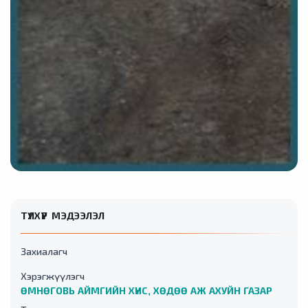
ТҮЛХҮҮР МЭДЭЭЛЭЛ
Захиалагч
Хэрэгжүүлэгч
ӨМНӨГОВЬ АЙМГИЙН ХҮНС, ХӨДӨӨ АЖ АХУЙН ГАЗАР