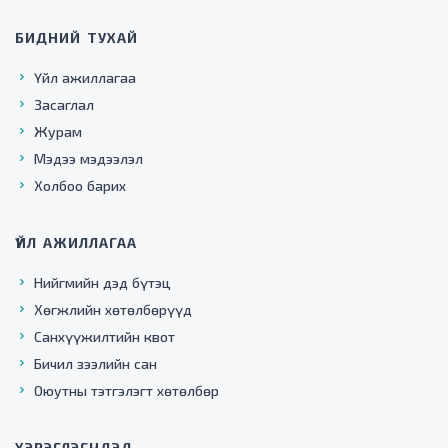
БИДНИЙ ТУХАЙ
Үйл ажиллагаа
Засаглал
Журам
Мэдээ мэдээлэл
Холбоо барих
ҮЙЛ АЖИЛЛАГАА
Нийгмийн дэд бүтэц
Хөгжлийн хөтөлбөрүүд
Санхүүжилтийн квот
Бичил зээлийн сан
Оюутны тэтгэлэгт хөтөлбөр
ХЭРЭГЛЭГЧДЭД