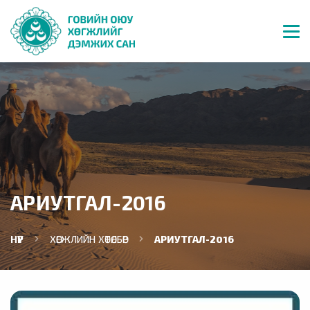
АРИУТГАЛ-2016
НҮҮР
ХӨГЖЛИЙН ХӨТӨЛБӨР
АРИУТГАЛ-2016