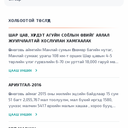
ХОЛБООТОЙ ТӨСЛҮҮД
ШАР ЦАВ, ХҮРДЭТ АГУЙН СОЁЛЫН ӨВИЙГ АЯЛАЛ
ЖУУЛЧЛАЛТАЙ ХОСЛУУЛАН ХАМГААЛАХ
Өмнөговь аймгийн Манлай сумын Өгөөмөр багийн нутаг,
Манлай сумаас урагш 108 км-т орших Шар цавын 4-5
төрлийн үлэг гүрвэлийн 6-70 см урттай 18,000 гаруй мөр,
Ханбогд сумын Жавхлант багаас баруун тийш 18 км-т
ЦААШ УНШИХ
орших Хүрдэт агуйн 18-20-р зууны эхэн үеийн 32 бүлэг
Хятад, Монгол, төвд бичээс бүртгэгдэн үлдсэнийг
АРИУТГАЛ-2016
хамгаалалтад аваагүйгээс соёлын өвийн үл хөдлөх
дурсгалт газрууд байгаль цаг уур болон хүний буруутай
Өмнөговь аймаг 2015 оны жилийн эцсийн байдлаар 15 сум
үйл ажиллагаанаас хамаарч устан үгүй болохоос
51 багт 2,055,767 мал тоолуулж, мал бүхий иргэд 1580,
сэргийлэх ажил зохион байгуулж, гадаад, дотоодын
үүнээс малчин 5417 өрхийн малын хашаа , хороо бууц
жуулчдыг татах цогц байгууламж бий болгох
4798, үүнээс одоо ашиглаж буй 4617, худаг ус цэг 4632
ЦААШ УНШИХ
шаардлагатай байсан. Манлай сумын Өгөөмөр багийн
тоолуулсан байна. Нийт мал сүргийн 70-80 хувь нь
нутаг дэвсгэрт байрлах 4-5 төрлийн үлэг гүрвэлийн
паразитаар жил бүр өвчилж түүнээс шалтгаалан
18000 мөрийг хадгалж хамгаалах, Ханбогд сумын