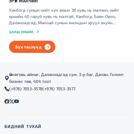
ЭРҮҮЛ МАЛЧИН
хорогдсоор байна. Өмнөговь аймгийн 15 сумын 5417
Жавхлант багийн нутагт орших Хүрдэт агуйн
өрхийн 4987 өвөлжөө, хаваржааг ариутгаж малын ашиг
Ханбогд сумын нийт хүн амын 38 хувь нь малчин, нийт
бичээсүүдийг хадгалж хамгаалах, танилцуулга самбар
шим болон хүнсний аюулгүй байдлыг нэмэгдүүлэхэд
өрхийн 40 гаруй хувь нь малтай. Ханбогд, Баян-Овоо,
байрлуулах ажил хийсэн.
эерэгээр нөлөөлсөн.
Даланзадгад, Манлай сумын малчдын эрүүл ахуйн
нөхцөл, эрүүл мэндийн байдлын судалгаанд хамрагдсан
ЦААШ УНШИХ
10 малчин тутмын долоо нь өвдсөн үедээ эмнэлгийн
тусламж үйлчилгээ аваагүй, өөрөө эмчилсэн, Нийт
Бүх төслүүд
малчдын 20 хувь нь суурин газраас алслагдмал оршин
суудаг учраас эмнэлгийн тусламж үйлчилгээ авч
чадаагүй хэмээсэн байна. Ханбогд сумын эмнэлэгт 21
төрлийн 31 багаж тоног төхөөрөмж нийлүүлж 25 эмч
мэргэжилтэнд ашиглалтын сургалтад хамруулсан.
Өмнөговь аймаг, Даланзадгад сум, 3-р баг, Далан, Голомт
бизнес төв, 404 тоот
(+976) 7053-3578
(+976) 7053-3577
БИДНИЙ ТУХАЙ