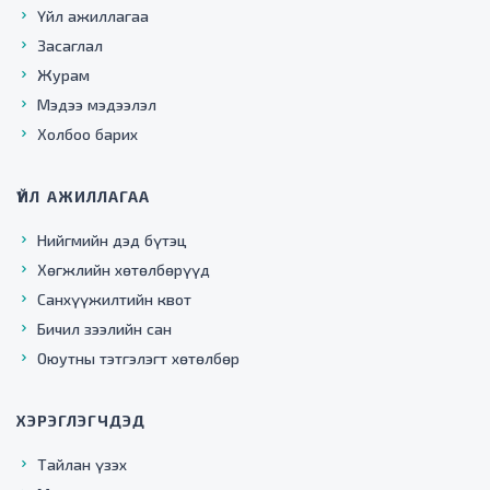
Үйл ажиллагаа
Засаглал
Журам
Мэдээ мэдээлэл
Холбоо барих
ҮЙЛ АЖИЛЛАГАА
Нийгмийн дэд бүтэц
Хөгжлийн хөтөлбөрүүд
Санхүүжилтийн квот
Бичил зээлийн сан
Оюутны тэтгэлэгт хөтөлбөр
ХЭРЭГЛЭГЧДЭД
Тайлан үзэх