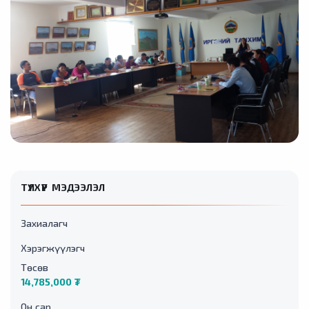
ТҮЛХҮҮР МЭДЭЭЛЭЛ
Захиалагч
Хэрэгжүүлэгч
Төсөв
14,785,000 ₮
Он сар