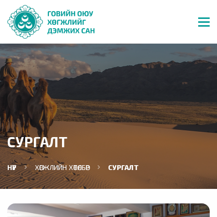
СУРГАЛТ
НҮҮР
ХӨГЖЛИЙН ХӨТӨЛБӨР
СУРГАЛТ