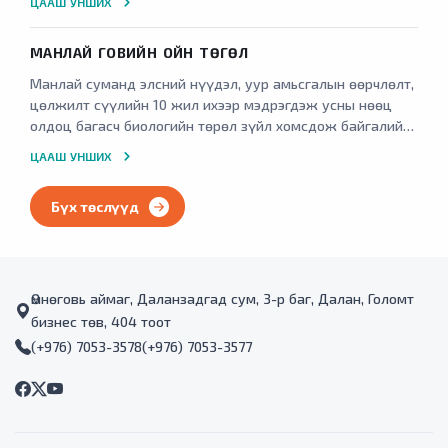
ЦААШ УНШИХ
орших Хүрдэт агуйн 18-20-р зууны эхэн үеийн 32 бүлэг
Хятад, Монгол, төвд бичээс бүртгэгдэн үлдсэнийг
МАНЛАЙ ГОВИЙН ОЙН ТӨГӨЛ
хамгаалалтад аваагүйгээс соёлын өвийн үл хөдлөх
дурсгалт газрууд байгаль цаг уур болон хүний буруутай
Манлай суманд элсний нүүдэл, уур амьсгалын өөрчлөлт,
үйл ажиллагаанаас хамаарч устан үгүй болохоос
цөлжилт сүүлийн 10 жил ихээр мэдрэгдэж усны нөөц
сэргийлэх ажил зохион байгуулж, гадаад, дотоодын
олдоц багасч биологийн төрөл зүйл хомсдож байгалийн
жуулчдыг татах цогц байгууламж бий болгох
тэнцвэр ихээр алдагдсан учир цөлжилт, элсний нүүдлийг
ЦААШ УНШИХ
шаардлагатай байсан. Манлай сумын Өгөөмөр багийн
намжаах зорилгоор ойжуулалтын ажил хийх зайлшгүй
нутаг дэвсгэрт байрлах 4-5 төрлийн үлэг гүрвэлийн
шаардлага тулгарсан. Манлай сумын ерөнхий
18000 мөрийг хадгалж хамгаалах, Ханбогд сумын
Бүх төслүүд
төлөвлөгөөнд суусан газар 2600 мод тарих ажил хийсэн.
Жавхлант багийн нутагт орших Хүрдэт агуйн
бичээсүүдийг хадгалж хамгаалах, танилцуулга самбар
байрлуулах ажил хийсэн.
Өмнөговь аймаг, Даланзадгад сум, 3-р баг, Далан, Голомт
бизнес төв, 404 тоот
(+976) 7053-3578
(+976) 7053-3577