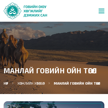
МАНЛАЙ ГОВИЙН ОЙН ТӨГӨЛ
НҮҮР
ХӨГЖЛИЙН ХӨТӨЛБӨР
МАНЛАЙ ГОВИЙН ОЙН ТӨГӨЛ