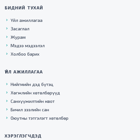
БИДНИЙ ТУХАЙ
Үйл ажиллагаа
Засаглал
Журам
Мэдээ мэдээлэл
Холбоо барих
ҮЙЛ АЖИЛЛАГАА
Нийгмийн дэд бүтэц
Хөгжлийн хөтөлбөрүүд
Санхүүжилтийн квот
Бичил зээлийн сан
Оюутны тэтгэлэгт хөтөлбөр
ХЭРЭГЛЭГЧДЭД