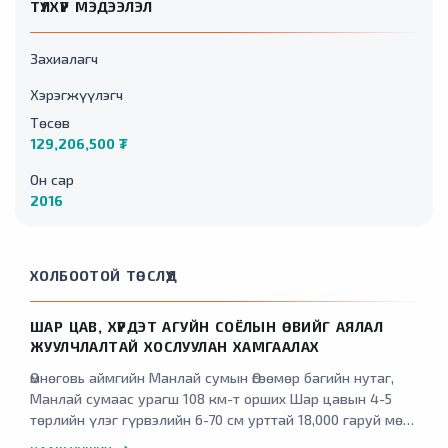
ТҮЛХҮҮР МЭДЭЭЛЭЛ
Захиалагч
Хэрэгжүүлэгч
Төсөв
129,206,500 ₮
Он сар
2016
ХОЛБООТОЙ ТӨСЛҮҮД
ШАР ЦАВ, ХҮРДЭТ АГУЙН СОЁЛЫН ӨВИЙГ АЯЛАЛ
ЖУУЛЧЛАЛТАЙ ХОСЛУУЛАН ХАМГААЛАХ
Өмнөговь аймгийн Манлай сумын Өгөөмөр багийн нутаг,
Манлай сумаас урагш 108 км-т орших Шар цавын 4-5
төрлийн үлэг гүрвэлийн 6-70 см урттай 18,000 гаруй мөр,
Ханбогд сумын Жавхлант багаас баруун тийш 18 км-т