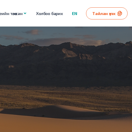
ийн төлөө сан
Холбоо барих
EN
Тайлан үзэх