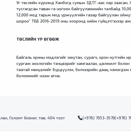
Уг төслийн хүрээнд Ханбогд сумын ЗДТГ-аас нэр заасан,
тусгагдсан таван га ногоон байгууламжийн талбайд 10,0
12,000 мод тарьж мод үржүүлгийн газар байгуулан ойжу
шороо” ТББ 2016-2019 оны хооронд хийж гүйцэтгэхээр а
ТӨСЛИЙН ҮР ӨГӨӨЖ
Байгаль орчны мэдлэгийг оюутан, сурагч, орон нутгийн ир
сургаж экологийн тэнцвэрийг хамгаалах, цөлжилт болон 
таатай нөхцөлийг бүрдүүлэх, бэлчээрийн даац нэмэгдэж 
боломжийг нээж өгнө.
алан, Голомт бизнес төв, 404 тоот
(+976) 7053-3578
(+976) 