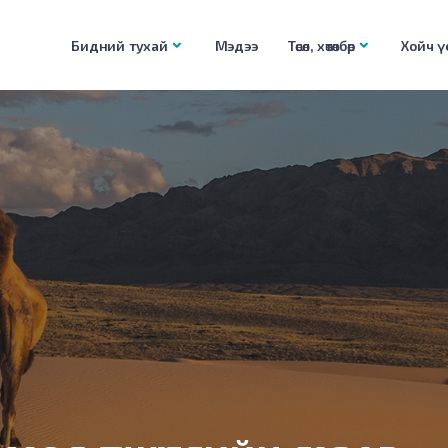
Бидний тухай
Мэдээ
Төсөл, хөтөлбөр
Хойч үе