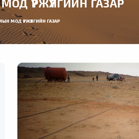
ОД ҮРЖҮҮЛГИЙН ГАЗАР
ЫН МОД ҮРЖҮҮЛГИЙН ГАЗАР