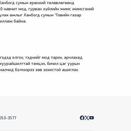
 Ханбогд сумын ерөнхий төлөвлөгөөнд
00 навчит мод, гурван зүйлийн жимс жимсгэний
улах ажлыг Ханбогд сумын “Говийн газар
жиллаж байна.
гэдэд олгох, тэднийг мод тарих, арчлахад
хуурайшилттай тэмцэх, бичил цаг уурын
малчид бэлчээрээ зөв зохистой ашиглах
7053-3577