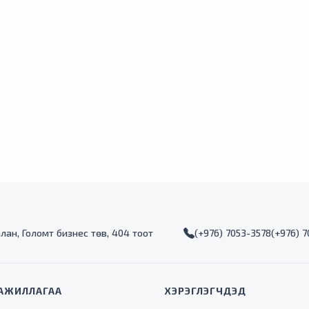
алан, Голомт бизнес төв, 404 тоот
(+976) 7053-3578
(+976) 
АЖИЛЛАГАА
ХЭРЭГЛЭГЧДЭД