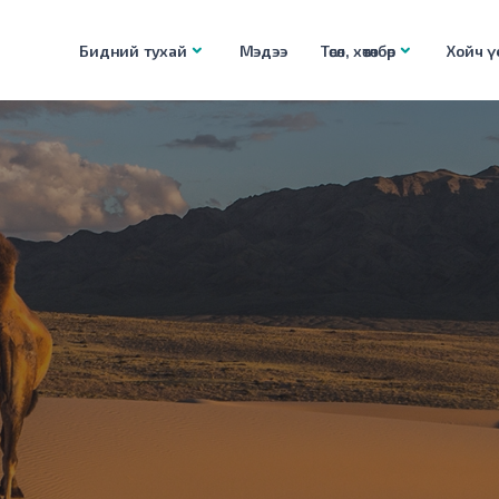
Бидний тухай
Мэдээ
Төсөл, хөтөлбөр
Хойч үе