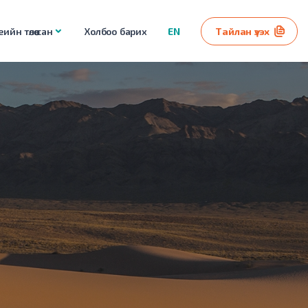
ийн төлөө сан
Холбоо барих
EN
Тайлан үзэх