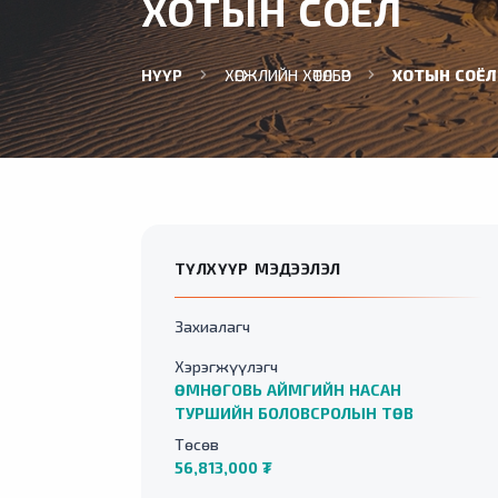
ХОТЫН СОЁЛ
НҮҮР
ХӨГЖЛИЙН ХӨТӨЛБӨР
ХОТЫН СОЁЛ
ТҮЛХҮҮР МЭДЭЭЛЭЛ
Захиалагч
Хэрэгжүүлэгч
ӨМНӨГОВЬ АЙМГИЙН НАСАН
ТУРШИЙН БОЛОВСРОЛЫН ТӨВ
Төсөв
56,813,000 ₮