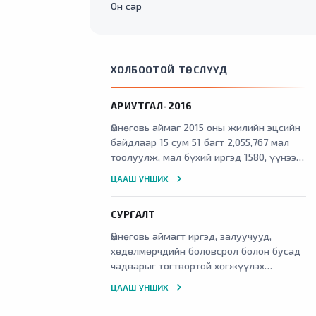
Он сар
ХОЛБООТОЙ ТӨСЛҮҮД
АРИУТГАЛ-2016
Өмнөговь аймаг 2015 оны жилийн эцсийн
байдлаар 15 сум 51 багт 2,055,767 мал
тоолуулж, мал бүхий иргэд 1580, үүнээс
малчин 5417 өрхийн малын хашаа ,
ЦААШ УНШИХ
хороо бууц 4798, үүнээс одоо ашиглаж
буй 4617, худаг ус цэг 4632 тоолуулсан
СУРГАЛТ
байна. Нийт мал сүргийн 70-80 хувь нь
паразитаар жил бүр өвчилж түүнээс
Өмнөговь аймагт иргэд, залуучууд,
шалтгаалан хорогдсоор байна. Өмнөговь
хөдөлмөрчдийн боловсрол болон бусад
аймгийн 15 сумын 5417 өрхийн 4987
чадварыг тогтвортой хөгжүүлэх
өвөлжөө, хаваржааг ариутгаж малын
байгууллагууд цөөн байдаг. Өмнөговь
ЦААШ УНШИХ
ашиг шим болон хүнсний аюулгүй
аймгийн залуучуудын мэдлэгийг
байдлыг нэмэгдүүлэхэд эерэгээр
дээшлүүлэх, хувь хүний хөгжлийг