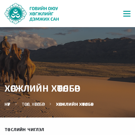
ХӨГЖЛИЙН ХӨТӨЛБӨР
НҮҮР
ТӨСӨЛ, ХӨТӨЛБӨР
ХӨГЖЛИЙН ХӨТӨЛБӨР
ТӨСЛИЙН ЧИГЛЭЛ