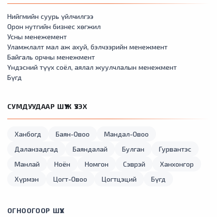
Нийгмийн суурь үйлчилгээ
Орон нутгийн бизнес хөгжил
Усны менежемент
Уламжлалт мал аж ахуй, бэлчээрийн менежмент
Байгаль орчны менежмент
Үндэсний түүх соёл, аялал жуулчлалын менежмент
Бүгд
СУМДУУДААР ШҮҮЖ ҮЗЭХ
Ханбогд
Баян-Овоо
Мандал-Овоо
Даланзадгад
Баяндалай
Булган
Гурвантэс
Манлай
Ноён
Номгон
Сэврэй
Ханхонгор
Хүрмэн
Цогт-Овоо
Цогтцэций
Бүгд
ОГНООГООР ШҮҮХ