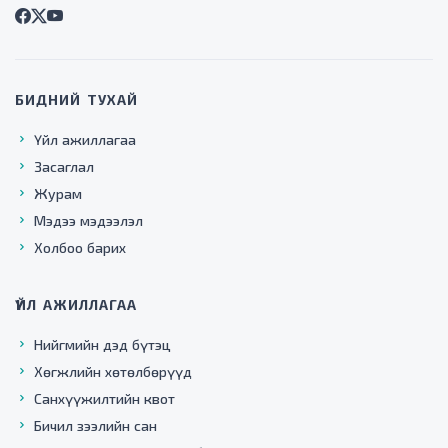
БИДНИЙ ТУХАЙ
Үйл ажиллагаа
Засаглал
Журам
Мэдээ мэдээлэл
Холбоо барих
ҮЙЛ АЖИЛЛАГАА
Нийгмийн дэд бүтэц
Хөгжлийн хөтөлбөрүүд
Санхүүжилтийн квот
Бичил зээлийн сан