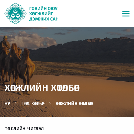
ХӨГЖЛИЙН ХӨТӨЛБӨР
НҮҮР
ТӨСӨЛ, ХӨТӨЛБӨР
ХӨГЖЛИЙН ХӨТӨЛБӨР
ТӨСЛИЙН ЧИГЛЭЛ