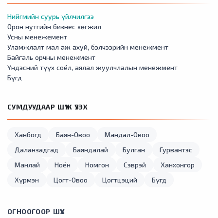
Нийгмийн суурь үйлчилгээ
Орон нутгийн бизнес хөгжил
Усны менежемент
Уламжлалт мал аж ахуй, бэлчээрийн менежмент
Байгаль орчны менежмент
Үндэсний түүх соёл, аялал жуулчлалын менежмент
Бүгд
СУМДУУДААР ШҮҮЖ ҮЗЭХ
Ханбогд
Баян-Овоо
Мандал-Овоо
Даланзадгад
Баяндалай
Булган
Гурвантэс
Манлай
Ноён
Номгон
Сэврэй
Ханхонгор
Хүрмэн
Цогт-Овоо
Цогтцэций
Бүгд
ОГНООГООР ШҮҮХ