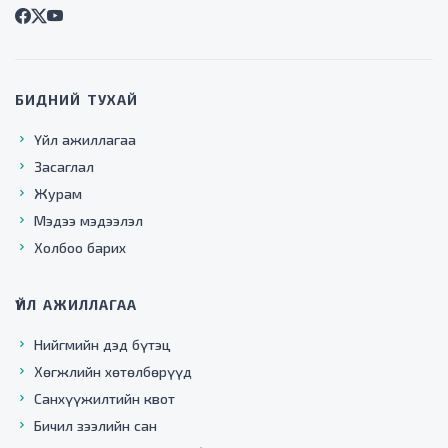
БИДНИЙ ТУХАЙ
Үйл ажиллагаа
Засаглал
Журам
Мэдээ мэдээлэл
Холбоо барих
ҮЙЛ АЖИЛЛАГАА
Нийгмийн дэд бүтэц
Хөгжлийн хөтөлбөрүүд
Санхүүжилтийн квот
Бичил зээлийн сан