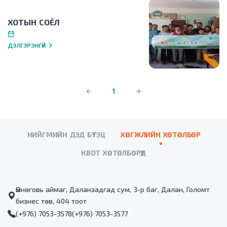
ХОТЫН СОЁЛ
ДЭЛГЭРЭНГҮЙ
1
НИЙГМИЙН ДЭД БҮТЭЦ
ХӨГЖЛИЙН ХӨТӨЛБӨР
КВОТ ХӨТӨЛБӨРҮҮД
Өмнөговь аймаг, Даланзадгад сум, 3-р баг, Далан, Голомт
бизнес төв, 404 тоот
(+976) 7053-3578
(+976) 7053-3577