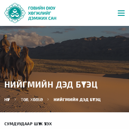
НИЙГМИЙН ДЭД БҮТЭЦ
НҮҮР
ТӨСӨЛ, ХӨТӨЛБӨР
НИЙГМИЙН ДЭД БҮТЭЦ
СУМДУУДААР ШҮҮЖ ҮЗЭХ