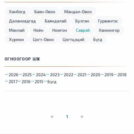
Ханбогд
Баян-Овоо
Мандал-Овоо
Даланзадгад
Баяндалай
Булган
Гурвантэс
Манлай
Ноён
Номгон
Сэврэй
Ханхонгор
Хүрмэн
Цогт-Овоо
Цогтцэций
Бүгд
ОГНООГООР ШҮҮХ
2026
2025
2024
2023
2022
2021
2020
2019
2018
2017
2016
2015
Бүгд
1