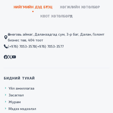
НИЙГМИЙН ДЭД БҮТЭЦ
ХӨГЖЛИЙН ХӨТӨЛБӨР
КВОТ ХӨТӨЛБӨРҮҮД
Өмнөговь аймаг, Даланзадгад сум, 3-р баг, Далан, Голомт
бизнес төв, 404 тоот
(+976) 7053-3578
(+976) 7053-3577
БИДНИЙ ТУХАЙ
Үйл ажиллагаа
Засаглал
Журам
Мэдээ мэдээлэл