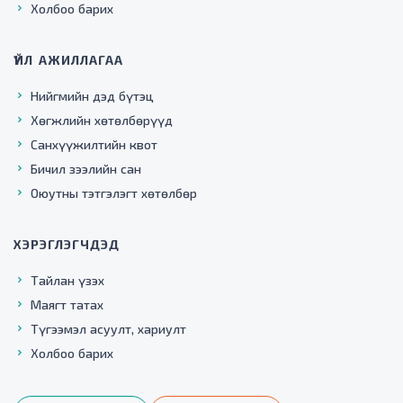
Холбоо барих
ҮЙЛ АЖИЛЛАГАА
Нийгмийн дэд бүтэц
Хөгжлийн хөтөлбөрүүд
Санхүүжилтийн квот
Бичил зээлийн сан
Оюутны тэтгэлэгт хөтөлбөр
ХЭРЭГЛЭГЧДЭД
Тайлан үзэх
Маягт татах
Түгээмэл асуулт, хариулт
Холбоо барих