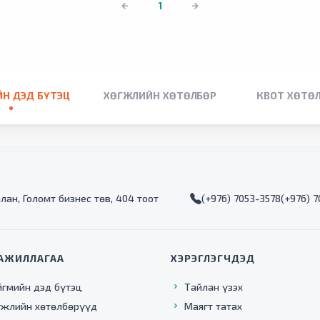
1
Н ДЭД БҮТЭЦ
ХӨГЖЛИЙН ХӨТӨЛБӨР
КВОТ ХӨТӨ
алан, Голомт бизнес төв, 404 тоот
(+976) 7053-3578
(+976) 
АЖИЛЛАГАА
ХЭРЭГЛЭГЧДЭД
йгмийн дэд бүтэц
Тайлан үзэх
гжлийн хөтөлбөрүүд
Маягт татах