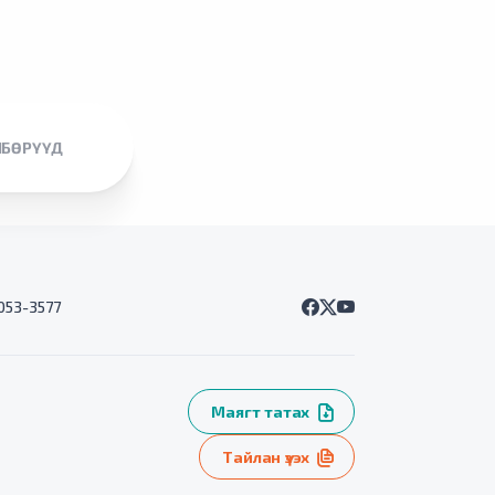
ЛБӨРҮҮД
7053-3577
Маягт татах
Тайлан үзэх