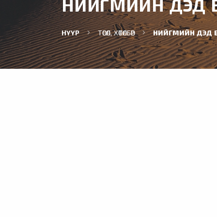
НИЙГМИЙН ДЭД Б
НҮҮР
ТӨСӨЛ, ХӨТӨЛБӨР
НИЙГМИЙН ДЭД Б