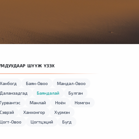
УМДУУДААР ШҮҮЖ ҮЗЭХ
Ханбогд
Баян-Овоо
Мандал-Овоо
Даланзадгад
Баяндалай
Булган
Гурвантэс
Манлай
Ноён
Номгон
Сэврэй
Ханхонгор
Хүрмэн
Цогт-Овоо
Цогтцэций
Бүгд