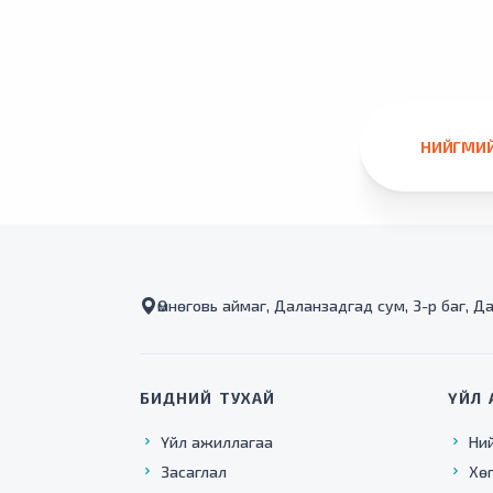
НИЙГМИЙ
Өмнөговь аймаг, Даланзадгад сум, 3-р баг, Д
БИДНИЙ ТУХАЙ
ҮЙЛ 
Үйл ажиллагаа
Ни
Засаглал
Хө