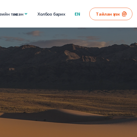
ийн төлөө сан
Холбоо барих
EN
Тайлан үзэх