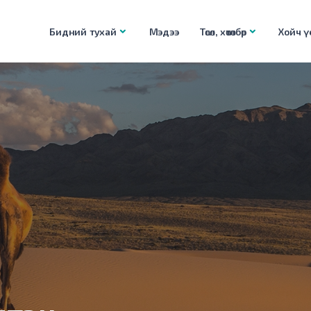
Бидний тухай
Мэдээ
Төсөл, хөтөлбөр
Хойч үе