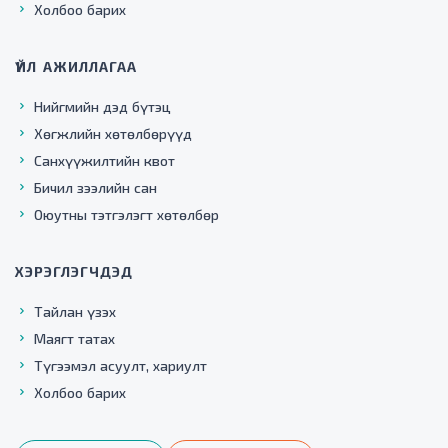
Холбоо барих
ҮЙЛ АЖИЛЛАГАА
Нийгмийн дэд бүтэц
Хөгжлийн хөтөлбөрүүд
Санхүүжилтийн квот
Бичил зээлийн сан
Оюутны тэтгэлэгт хөтөлбөр
ХЭРЭГЛЭГЧДЭД
Тайлан үзэх
Маягт татах
Түгээмэл асуулт, хариулт
Холбоо барих