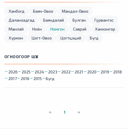
Ханбогд
Баян-Овоо
Мандал-Овоо
Даланзадгад
Баяндалай
Булган
Гурвантэс
Манлай
Ноён
Номгон
Сэврэй
Ханхонгор
Хүрмэн
Цогт-Овоо
Цогтцэций
Бүгд
ОГНООГООР ШҮҮХ
2026
2025
2024
2023
2022
2021
2020
2019
2018
2017
2016
2015
Бүгд
1