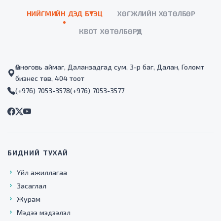
НИЙГМИЙН ДЭД БҮТЭЦ
ХӨГЖЛИЙН ХӨТӨЛБӨР
КВОТ ХӨТӨЛБӨРҮҮД
Өмнөговь аймаг, Даланзадгад сум, 3-р баг, Далан, Голомт
бизнес төв, 404 тоот
(+976) 7053-3578
(+976) 7053-3577
БИДНИЙ ТУХАЙ
Үйл ажиллагаа
Засаглал
Журам
Мэдээ мэдээлэл