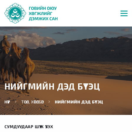
НИЙГМИЙН ДЭД БҮТЭЦ
НҮҮР
ТӨСӨЛ, ХӨТӨЛБӨР
НИЙГМИЙН ДЭД БҮТЭЦ
СУМДУУДААР ШҮҮЖ ҮЗЭХ