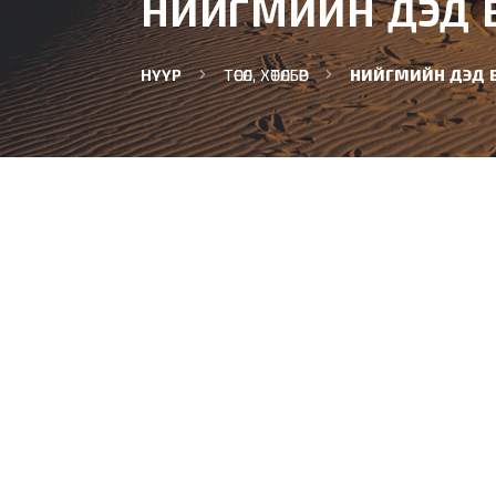
НИЙГМИЙН ДЭД Б
НҮҮР
ТӨСӨЛ, ХӨТӨЛБӨР
НИЙГМИЙН ДЭД Б