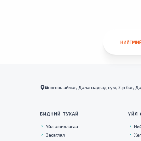
НИЙГМИЙ
Өмнөговь аймаг, Даланзадгад сум, 3-р баг, Д
БИДНИЙ ТУХАЙ
ҮЙЛ 
Үйл ажиллагаа
Ни
Засаглал
Хө