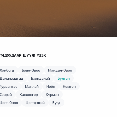
УМДУУДААР ШҮҮЖ ҮЗЭХ
Ханбогд
Баян-Овоо
Мандал-Овоо
Даланзадгад
Баяндалай
Булган
Гурвантэс
Манлай
Ноён
Номгон
Сэврэй
Ханхонгор
Хүрмэн
Цогт-Овоо
Цогтцэций
Бүгд