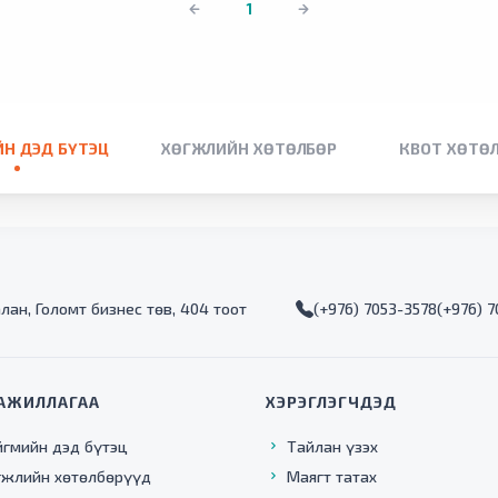
1
Н ДЭД БҮТЭЦ
ХӨГЖЛИЙН ХӨТӨЛБӨР
КВОТ ХӨТӨ
алан, Голомт бизнес төв, 404 тоот
(+976) 7053-3578
(+976) 
АЖИЛЛАГАА
ХЭРЭГЛЭГЧДЭД
йгмийн дэд бүтэц
Тайлан үзэх
гжлийн хөтөлбөрүүд
Маягт татах