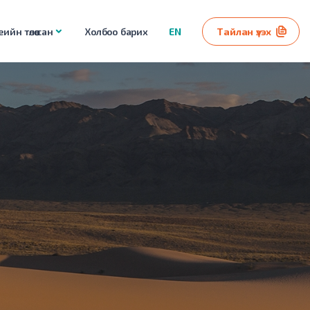
ийн төлөө сан
Холбоо барих
EN
Тайлан үзэх