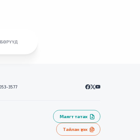
ЛБӨРҮҮД
7053-3577
Маягт татах
Тайлан үзэх