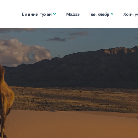
Бидний тухай
Мэдээ
Төсөл, хөтөлбөр
Хойч үе