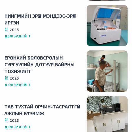
НИЙГМИЙН ЭРҮҮЛ МЭНДЭЭС-ЭРҮҮЛ
ИРГЭН
2025
ДЭЛГЭРЭНГҮЙ
ЕРӨНХИЙ БОЛОВСРОЛЫН
СУРГУУЛИЙН ДОТУУР БАЙРНЫ
ТОХИЖИЛТ
2025
ДЭЛГЭРЭНГҮЙ
ТАВ ТУХТАЙ ОРЧИН-ТАСРАЛТГҮЙ
АЖЛЫН БҮТЭЭМЖ
2025
ДЭЛГЭРЭНГҮЙ