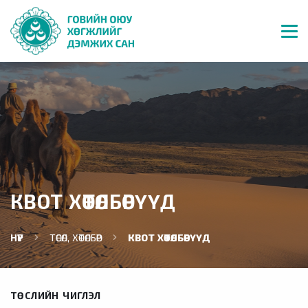
КВОТ ХӨТӨЛБӨРҮҮД
НҮҮР
ТӨСӨЛ, ХӨТӨЛБӨР
КВОТ ХӨТӨЛБӨРҮҮД
ТӨСЛИЙН ЧИГЛЭЛ