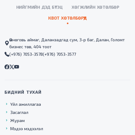
НИЙГМИЙН ДЭД БҮТЭЦ
ХӨГЖЛИЙН ХӨТӨЛБӨР
КВОТ ХӨТӨЛБӨРҮҮД
Өмнөговь аймаг, Даланзадгад сум, 3-р баг, Далан, Голомт
бизнес төв, 404 тоот
(+976) 7053-3578
(+976) 7053-3577
БИДНИЙ ТУХАЙ
Үйл ажиллагаа
Засаглал
Журам
Мэдээ мэдээлэл