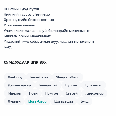
Нийгмийн дэд бүтэц
Нийгмийн суурь үйлчилгээ
Орон нутгийн бизнес хөгжил
Усны менежемент
Уламжлалт мал аж ахуй, бэлчээрийн менежмент
Байгаль орчны менежмент
Үндэсний түүх соёл, аялал жуулчлалын менежмент
Бүгд
СУМДУУДААР ШҮҮЖ ҮЗЭХ
Ханбогд
Баян-Овоо
Мандал-Овоо
Даланзадгад
Баяндалай
Булган
Гурвантэс
Манлай
Ноён
Номгон
Сэврэй
Ханхонгор
Хүрмэн
Цогт-Овоо
Цогтцэций
Бүгд