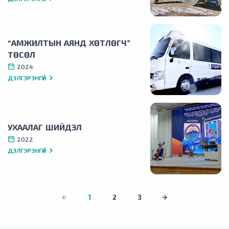
“АМЖИЛТЫН АЯНД ХӨТЛӨГЧ”
ТӨСӨЛ
2024
ДЭЛГЭРЭНГҮЙ
УХААЛАГ ШИЙДЭЛ
2022
ДЭЛГЭРЭНГҮЙ
1
2
3