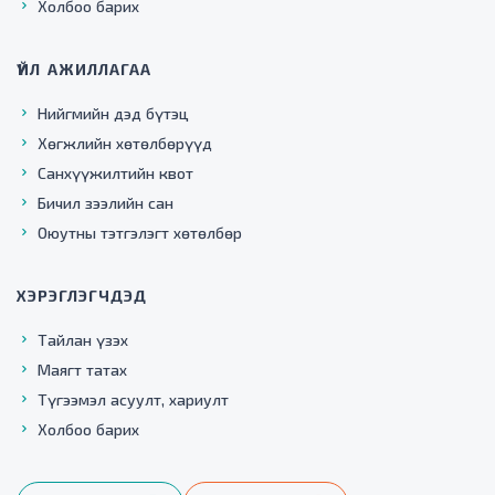
Холбоо барих
ҮЙЛ АЖИЛЛАГАА
Нийгмийн дэд бүтэц
Хөгжлийн хөтөлбөрүүд
Санхүүжилтийн квот
Бичил зээлийн сан
Оюутны тэтгэлэгт хөтөлбөр
ХЭРЭГЛЭГЧДЭД
Тайлан үзэх
Маягт татах
Түгээмэл асуулт, хариулт
Холбоо барих