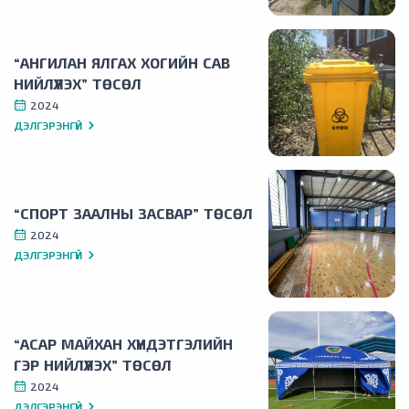
“АНГИЛАН ЯЛГАХ ХОГИЙН САВ
НИЙЛҮҮЛЭХ” ТӨСӨЛ
2024
ДЭЛГЭРЭНГҮЙ
“СПОРТ ЗААЛНЫ ЗАСВАР” ТӨСӨЛ
2024
ДЭЛГЭРЭНГҮЙ
“АСАР МАЙХАН ХҮНДЭТГЭЛИЙН
ГЭР НИЙЛҮҮЛЭХ” ТӨСӨЛ
2024
ДЭЛГЭРЭНГҮЙ