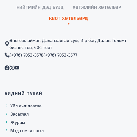
НИЙГМИЙН ДЭД БҮТЭЦ
ХӨГЖЛИЙН ХӨТӨЛБӨР
КВОТ ХӨТӨЛБӨРҮҮД
Өмнөговь аймаг, Даланзадгад сум, 3-р баг, Далан, Голомт
бизнес төв, 404 тоот
(+976) 7053-3578
(+976) 7053-3577
БИДНИЙ ТУХАЙ
Үйл ажиллагаа
Засаглал
Журам
Мэдээ мэдээлэл