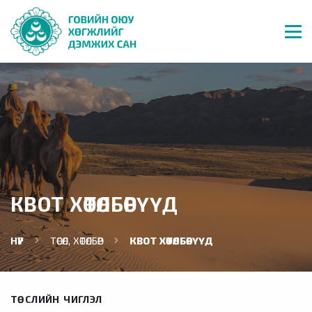
КВОТ ХӨТӨЛБӨРҮҮД
НҮҮР
ТӨСӨЛ, ХӨТӨЛБӨР
КВОТ ХӨТӨЛБӨРҮҮД
ТӨСЛИЙН ЧИГЛЭЛ