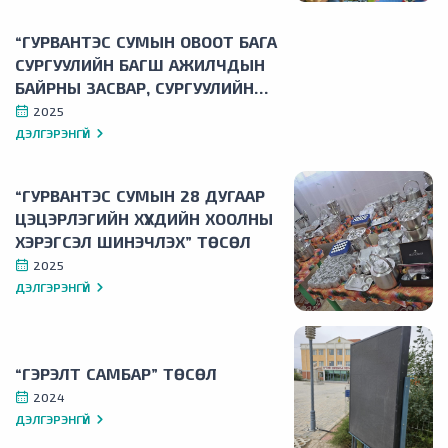
“ГУРВАНТЭС СУМЫН ОВООТ БАГА
СУРГУУЛИЙН БАГШ АЖИЛЧДЫН
БАЙРНЫ ЗАСВАР, СУРГУУЛИЙН
ГАДНА ТОХИЖИЛТ” ТӨСӨЛ
2025
ДЭЛГЭРЭНГҮЙ
“ГУРВАНТЭС СУМЫН 28 ДУГААР
ЦЭЦЭРЛЭГИЙН ХҮҮХДИЙН ХООЛНЫ
ХЭРЭГСЭЛ ШИНЭЧЛЭХ” ТӨСӨЛ
2025
ДЭЛГЭРЭНГҮЙ
“ГЭРЭЛТ САМБАР” ТӨСӨЛ
2024
ДЭЛГЭРЭНГҮЙ