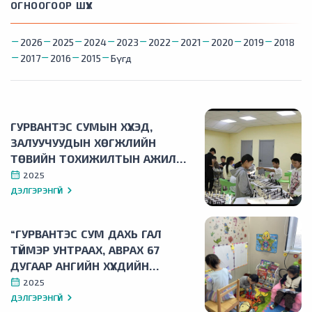
ОГНООГООР ШҮҮХ
2026
2025
2024
2023
2022
2021
2020
2019
2018
2017
2016
2015
Бүгд
ГУРВАНТЭС СУМЫН ХҮҮХЭД,
ЗАЛУУЧУУДЫН ХӨГЖЛИЙН
ТӨВИЙН ТОХИЖИЛТЫН АЖИЛ
ТӨСӨЛ
2025
ДЭЛГЭРЭНГҮЙ
“ГУРВАНТЭС СУМ ДАХЬ ГАЛ
ТҮЙМЭР УНТРААХ, АВРАХ 67
ДУГААР АНГИЙН ХҮҮХДИЙН
ӨРӨӨНИЙ ТОХИЖИЛТ” ТӨСӨЛ
2025
ДЭЛГЭРЭНГҮЙ