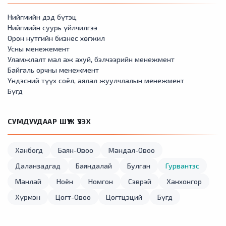
Нийгмийн дэд бүтэц
Нийгмийн суурь үйлчилгээ
Орон нутгийн бизнес хөгжил
Усны менежемент
Уламжлалт мал аж ахуй, бэлчээрийн менежмент
Байгаль орчны менежмент
Үндэсний түүх соёл, аялал жуулчлалын менежмент
Бүгд
СУМДУУДААР ШҮҮЖ ҮЗЭХ
Ханбогд
Баян-Овоо
Мандал-Овоо
Даланзадгад
Баяндалай
Булган
Гурвантэс
Манлай
Ноён
Номгон
Сэврэй
Ханхонгор
Хүрмэн
Цогт-Овоо
Цогтцэций
Бүгд