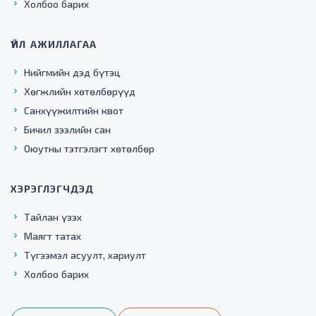
Холбоо барих
ҮЙЛ АЖИЛЛАГАА
Нийгмийн дэд бүтэц
Хөгжлийн хөтөлбөрүүд
Санхүүжилтийн квот
Бичил зээлийн сан
Оюутны тэтгэлэгт хөтөлбөр
ХЭРЭГЛЭГЧДЭД
Тайлан үзэх
Маягт татах
Түгээмэл асуулт, хариулт
Холбоо барих