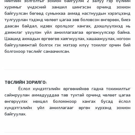
нийтийн золголтыг зохион байгуулж 2 залуу гэр бүлийн
хуримыг үндэсний заншил шингэсэн орчинд зохион
байгуулсан бөгөөд сумынхаа ахмад настнуудын хэрэгцээнд
тулгуурлан тэдэнд чөлөөт цагаа зөв боловсон өнгөрөөх, биеэ
даасан байдал, идэвх оролцоог хангах, дээшлүүлэхэд нь
дэмжлэг үзүүлэн үйл ажиллагаагаа өргөжүүлсээр байна.
Цаашид ахмадын өргөөгөө хаягжуулах, хашаажуулах, ногоон
байгууламжтай болгох гэх мэтээр илүү тохилог орчин бий
болгохоор төслийг санаачилсан.
ТӨСЛИЙН ЗОРИЛГО:
Ёслол хүндэтгэлийн өргөөнийхөө гадна тохижилтыг
сайжруулан ахмадууддаа тав тухтай орчинд чөлөөт цагаа
өнгөрүүлэх нөхцөл боломжоор хангах бусад ёслол
хүндэтгэлийн үйл ажиллагааг өргөн хүрээнд зохион
байгуулах.