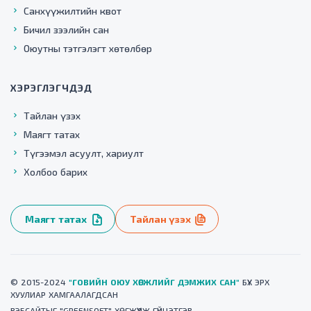
Санхүүжилтийн квот
Бичил зээлийн сан
Оюутны тэтгэлэгт хөтөлбөр
ХЭРЭГЛЭГЧДЭД
Тайлан үзэх
Маягт татах
Түгээмэл асуулт, хариулт
Холбоо барих
Маягт татах
Тайлан үзэх
© 2015-2024
"ГОВИЙН ОЮУ ХӨГЖЛИЙГ ДЭМЖИХ САН"
БҮХ ЭРХ
ХУУЛИАР ХАМГААЛАГДСАН
ВЭБСАЙТ
ЫГ "
GREENSOFT
" ХӨГЖҮҮЛЖ ГҮЙЦЭТГЭВ.