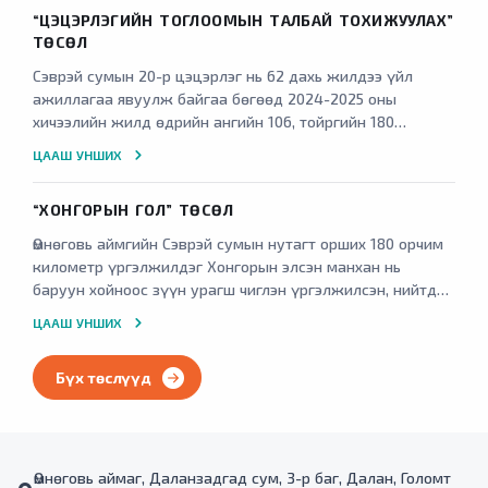
“ЦЭЦЭРЛЭГИЙН ТОГЛООМЫН ТАЛБАЙ ТОХИЖУУЛАХ”
ТӨСӨЛ
Сэврэй сумын 20-р цэцэрлэг нь 62 дахь жилдээ үйл
ажиллагаа явуулж байгаа бөгөөд 2024-2025 оны
хичээлийн жилд өдрийн ангийн 106, тойргийн 180
хүүхдийг хамруулж, 9 багш нийт 14 ажилтны орон
ЦААШ УНШИХ
тоотой үйл ажиллагаагаа явуулж байна.
“ХОНГОРЫН ГОЛ” ТӨСӨЛ
Өмнөговь аймгийн Сэврэй сумын нутагт орших 180 орчим
километр үргэлжилдэг Хонгорын элсэн манхан нь
баруун хойноос зүүн урагш чиглэн үргэлжилсэн, нийтдээ
965 хавтгай дөрвөлжин километр талбайтай, элсний
ЦААШ УНШИХ
хамгийн өргөн нь баруун хойд талдаа 27 километр,
хамгийн нарийн нь төв хэсэгтээ 800 метр байдаг.
Бүх төслүүд
Өмнөговь аймаг, Даланзадгад сум, 3-р баг, Далан, Голомт