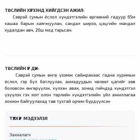
ТӨСЛИЙН ХҮРЭЭНД ХИЙГДСЭН АЖИЛ:
Сэврэй сумын ёслол хүндэтгэлийн өргөөний гадуур 65м
хашаа барьж хаягжуулан, сандал ширээ, цэцгийн мандал
худалдан авч, 20ш мод тарьсан.
ТӨСЛИЙН ҮР ДҮН:
Сэврэй сумын өнгө үзэмж сайжрахаас гадна хуримын
ёслол, гэр бүл батлуулах, ахмадуудын чөлөөт цагийг зөв
боловсон өнгөрүүлэх, хүлээн авах, зочид гийчдэд хүндэтгэл
үзүүлэх гэх мэт олон төрлийн хүндэтгэлийн үйл ажиллагаа
зохион байгуулахад тав тухтай орчин бүрдүүлсэн
ТҮЛХҮҮР МЭДЭЭЛЭЛ
Захиалагч