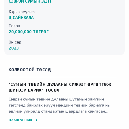
СЭВРЭЙ СУМЫН ЗДТГ
Хэрэгжүүлэгч
Ц.САЙНЗАЯА
Төсөв
20,000,000 ТӨГРӨГ
Он сар
2023
ХОЛБООТОЙ ТӨСЛҮҮД
“СУМЫН ТӨВИЙН ДУЛААНЫ СҮЛЖЭЭГ ӨРГӨТГӨЖ
ШИНЭЭР БАРИХ” ТӨСӨЛ
Сэврэй сумын төвийн дулааны шугамын хамгийн
төгсгөлд байрлах эрүүл мэндийн төвийн барилга нь
өвлийн улиралд стандартын шаардлага хангасан
хэмжээнд халж чадахгүйн
ЦААШ УНШИХ