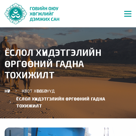
ЁСЛОЛ ХҮНДЭТГЭЛИЙН
ӨРГӨӨНИЙ ГАДНА
ТОХИЖИЛТ
НҮҮР
КВОТ ХӨТӨЛБӨРҮҮД
ЁСЛОЛ ХҮНДЭТГЭЛИЙН ӨРГӨӨНИЙ ГАДНА
ТОХИЖИЛТ