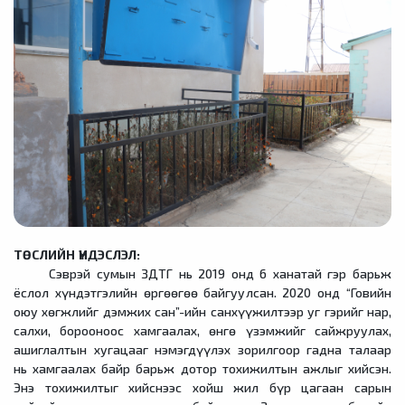
ТӨСЛИЙН ҮНДЭСЛЭЛ:
Сэврэй сумын ЗДТГ нь 2019 онд 6 ханатай гэр барьж
ёслол хүндэтгэлийн өргөөгөө байгуулсан. 2020 онд “Говийн
оюу хөгжлийг дэмжих сан”-ийн санхүүжилтээр уг гэрийг нар,
салхи, борооноос хамгаалах, өнгө үзэмжийг сайжруулах,
ашиглалтын хугацааг нэмэгдүүлэх зорилгоор гадна талаар
нь хамгаалах байр барьж дотор тохижилтын ажлыг хийсэн.
Энэ тохижилтыг хийснээс хойш жил бүр цагаан сарын