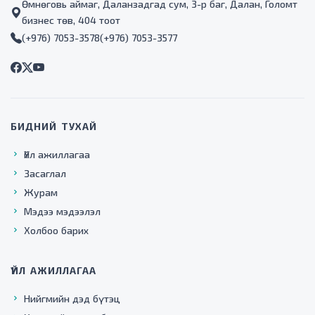
байгаа тул жирэмсэн эмэгтэйчүүд болон тус тасгийн
Өмнөговь аймаг, Даланзадгад сум, 3-р баг, Далан, Голомт
эмч, ажилтнуудын ажилд хүндрэл учирсаар байна.
бизнес төв, 404 тоот
(+976) 7053-3578
(+976) 7053-3577
БИДНИЙ ТУХАЙ
Үйл ажиллагаа
Засаглал
Журам
Мэдээ мэдээлэл
Холбоо барих
ҮЙЛ АЖИЛЛАГАА
Нийгмийн дэд бүтэц