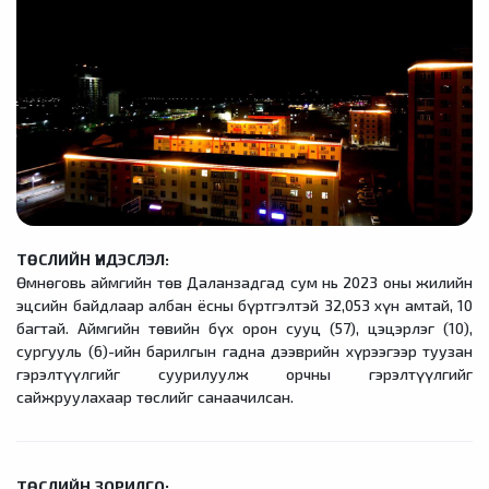
ТӨСЛИЙН ҮНДЭСЛЭЛ:
Өмнөговь аймгийн төв Даланзадгад сум нь 2023 оны жилийн
эцсийн байдлаар албан ёсны бүртгэлтэй 32,053 хүн амтай, 10
багтай. Аймгийн төвийн бүх орон сууц (57), цэцэрлэг (10),
сургууль (6)-ийн барилгын гадна дээврийн хүрээгээр туузан
гэрэлтүүлгийг суурилуулж орчны гэрэлтүүлгийг
сайжруулахаар төслийг санаачилсан.
ТӨСЛИЙН ЗОРИЛГО: