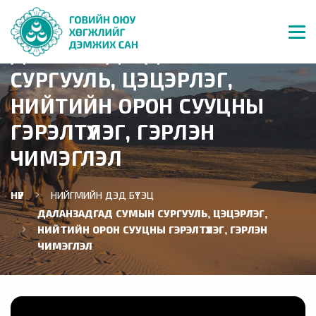
ДАЛАНЗАДГАД СУМЫН
СУРГУУЛЬ, ЦЭЦЭРЛЭГ,
НИЙТИЙН ОРОН СУУЦНЫ
ГЭРЭЛТҮҮЛЭГ, ГЭРЛЭН
ЧИМЭГЛЭЛ
НҮҮР
НИЙГМИЙН ДЭД БҮТЭЦ
ДАЛАНЗАДГАД СУМЫН СУРГУУЛЬ, ЦЭЦЭРЛЭГ,
НИЙТИЙН ОРОН СУУЦНЫ ГЭРЭЛТҮҮЛЭГ, ГЭРЛЭН
ЧИМЭГЛЭЛ