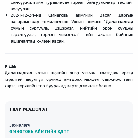
санхүүжилтийн гуравласан гэрээг байгуулснаар төслийг
эхлүүлэв.
2024-12-24-нд Өмнөговь аймгийн Засаг даргын
захирамжаар томилогдсон Улсын комисс “Даланзадгад
сумын сургууль, цэцэрлэг, нийтийн орон сууцны
гэрэлтүүлэг, гэрлэн чимэглэл” -ийн ажлыг байнгын
ашиглалтад хүлээн авсан.
ҮР ДҮН:
Даланзадгад хотын шөнийн өнгө үзэмж нэмэгдэж иргэд
гэрэлтэй аюулгүй орчинд амьдрах нөхцөл сайжирч, гэмт
хэрэг, зөрчлийн тоо буурахад эерэг дэмжлэг болно.
ТҮЛХҮҮР МЭДЭЭЛЭЛ
Захиалагч
ӨМНӨГОВЬ АЙМГИЙН ЗДТГ