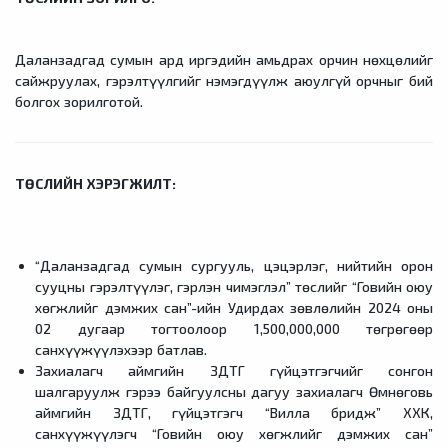
Даланзадгад сумын ард иргэдийн амьдрах орчин нөхцөлийг
сайжруулах, гэрэлтүүлгийг нэмэгдүүлж аюулгүй орчныг бий
болгох зорилготой.
ТӨСЛИЙН ХЭРЭГЖИЛТ:
“Даланзадгад сумын сургууль, цэцэрлэг, нийтийн орон
сууцны гэрэлтүүлэг, гэрлэн чимэглэл” төслийг “Говийн оюу
хөгжлийг дэмжих сан”-ийн Удирдах зөвлөлийн 2024 оны
02 дугаар тогтоолоор 1,500,000,000 төгрөгөөр
санхүүжүүлэхээр батлав.
Захиалагч аймгийн ЗДТГ гүйцэтгэгчийг сонгон
шалгаруулж гэрээ байгуулсны дагуу захиалагч Өмнөговь
аймгийн ЗДТГ, гүйцэтгэгч “Вилла бридж” ХХК,
санхүүжүүлэгч “Говийн оюу хөгжлийг дэмжих сан”