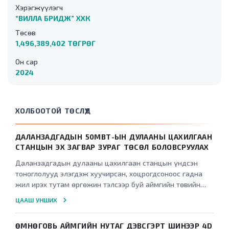
Хэрэгжүүлэгч
“ВИЛЛА БРИДЖ” ХХК
Төсөв
1,496,389,402 ТӨГРӨГ
Он сар
2024
ХОЛБООТОЙ ТӨСЛҮҮД
ДАЛАНЗАДГАДЫН 50МВТ-ЫН ДУЛААНЫ ЦАХИЛГААН
СТАНЦЫН ЭХ ЗАГВАР ЗУРАГ ТӨСӨЛ БОЛОВСРУУЛАХ
Даланзадгадын дулааны цахилгаан станцын үндсэн
тоноглолууд элэгдэж хуучирсан, хоцрогдсоноос гадна
жил ирэх тутам өргөжин тэлсээр буй аймгийн төвийн
дулаан хангамж, тус станцаас эрчим хүчээр хангагддаг
ЦААШ УНШИХ
6 сумын цахилгааны эрчим хүчний ачааллыг хангах
хүчин чадалгүй болоод байгаа. Мөн Өмнөговь аймаг
ӨМНӨГОВЬ АЙМГИЙН НУТАГ ДЭВСГЭРТ ШИНЭЭР 4D
Монгол улсын төвийн эрчим хүчний сүлжээнээс хараат