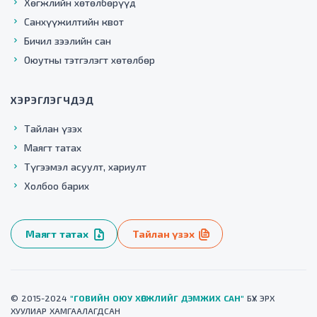
Хөгжлийн хөтөлбөрүүд
Санхүүжилтийн квот
Бичил зээлийн сан
Оюутны тэтгэлэгт хөтөлбөр
ХЭРЭГЛЭГЧДЭД
Тайлан үзэх
Маягт татах
Түгээмэл асуулт, хариулт
Холбоо барих
Маягт татах
Тайлан үзэх
© 2015-2024
"ГОВИЙН ОЮУ ХӨГЖЛИЙГ ДЭМЖИХ САН"
БҮХ ЭРХ
ХУУЛИАР ХАМГААЛАГДСАН