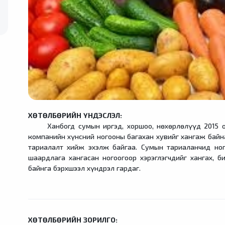
ХӨТӨЛБӨРИЙН ҮНДЭСЛЭЛ:
Ханбогд сумын иргэд, хоршоо, нөхөрлөлүүд 2015 он
компанийн хүнсний ногооны багахан хувийг хангаж байн
тариалалт хийж эхэлж байгаа. Сумын тариаланчид ног
шаардлага хангасан ногоогоор хэрэглэгчдийг хангах, 
байнга бэрхшээл хүндрэл гардаг.
ХӨТӨЛБӨРИЙН ЗОРИЛГО: