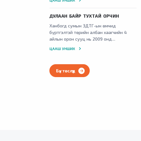
ЦААШ УНШИХ
оруулсан
ДУЛААН БАЙР ТУХТАЙ ОРЧИН
Ханбогд сумын ЗДТГ-ын өмчид
бүртгэлтэй төрийн албан хаагчийн 4
айлын орон сууц нь 2009 онд
ашиглалтад орсон 1 давхар, шувуун
ЦААШ УНШИХ
нуруун дээвэртэй, тоосгон барилга
бөгөөд ашиглалтад орсноос хойш
засвар үйлчилгээ хийж байгаагүй тул
Бүх төслүүд
барилгын өнгө үзэмж, чанар маш
муудсан байна.