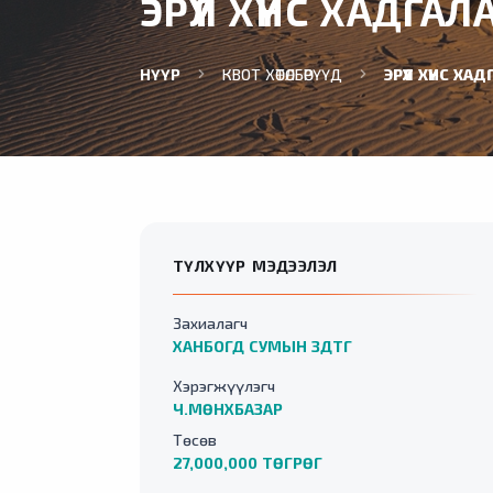
ЭРҮҮЛ ХҮНС ХАДГАЛ
НҮҮР
КВОТ ХӨТӨЛБӨРҮҮД
ЭРҮҮЛ ХҮНС ХА
ТҮЛХҮҮР МЭДЭЭЛЭЛ
Захиалагч
ХАНБОГД СУМЫН ЗДТГ
Хэрэгжүүлэгч
Ч.МӨНХБАЗАР
Төсөв
27,000,000 ТӨГРӨГ