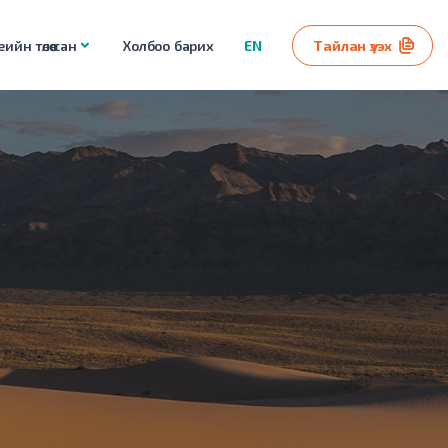
ийн төлөө сан
Холбоо барих
EN
Тайлан үзэх