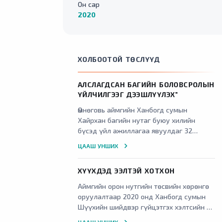
Он сар
2020
ХОЛБООТОЙ ТӨСЛҮҮД
АЛСЛАГДСАН БАГИЙН БОЛОВСРОЛЫН
ҮЙЛЧИЛГЭЭГ ДЭЭШЛҮҮЛЭХ”
Өмнөговь аймгийн Ханбогд сумын
Хайрхан багийн нутаг буюу хилийн
бүсэд үйл ажиллагаа явуулдаг 32
дугаар цэцэрлэг нь Өмнөговь аймгийн
ЦААШ УНШИХ
төвөөс 350 км, Ханбогд сумын төвөөс
140 км-т байрладаг бөгөөд 2022 онд
ХҮҮХДЭД ЭЭЛТЭЙ ХОТХОН
байгуулагдаж бүлгийн багш 2, туслах
багш 2, тогооч, үйлчлэгч нийт 11 багш
Аймгийн орон нутгийн төсвийн хөрөнгө
ажилтантайгаар үйл ажиллагаа
оруулалтаар 2020 онд Ханбогд сумын
явуулдаг төрийн өмчид байгууллага юм.
Шүүхийн шийдвэр гүйцэтгэх хэлтсийн 13
айлын орон сууцыг барьж ашиглалтад