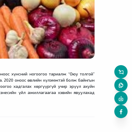
оос хүнсний ногоогоо тариалж “Оюу толгой”
а. 2020 оноос өвлийн хүлэмжтэй болж байнгын
оогоо хадгалах хөргүүргүй учир эрүүл ахуйн
бизнесийн үйл ажиллагаагаа хэвийн явуулахад