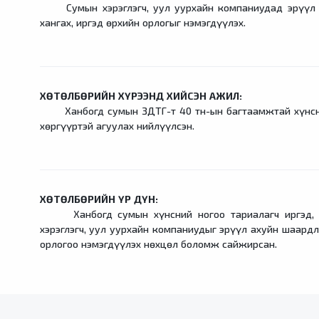
Сумын хэрэглэгч, уул уурхайн компаниудад эрүүл а
хангах, иргэд өрхийн орлогыг нэмэгдүүлэх.
ХӨТӨЛБӨРИЙН ХҮРЭЭНД ХИЙСЭН АЖИЛ:
Ханбогд сумын ЗДТГ-т 40 тн-ын багтаамжтай хүнсни
хөргүүртэй агуулах нийлүүлсэн.
ХӨТӨЛБӨРИЙН ҮР ДҮН:
Ханбогд сумын хүнсний ногоо тариалагч иргэд, х
хэрэглэгч, уул уурхайн компаниудыг эрүүл ахуйн шаардл
орлогоо нэмэгдүүлэх нөхцөл боломж сайжирсан.