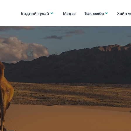
Бидний тухай
Мэдээ
Төсөл, хөтөлбөр
Хойч үе