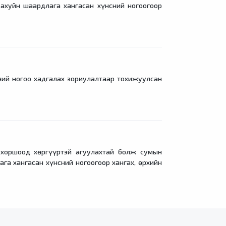
хуйн шаардлага хангасан хүнсний ногоогоор
й ногоо хадгалах зориулалтаар тохижуулсан
оршоод хөргүүртэй агуулахтай болж сумын
ага хангасан хүнсний ногоогоор хангах, өрхийн