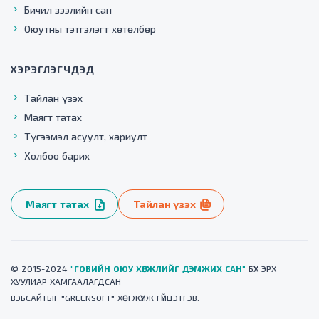
Бичил зээлийн сан
Оюутны тэтгэлэгт хөтөлбөр
ХЭРЭГЛЭГЧДЭД
Тайлан үзэх
Маягт татах
Түгээмэл асуулт, хариулт
Холбоо барих
Маягт татах
Тайлан үзэх
© 2015-2024
"ГОВИЙН ОЮУ ХӨГЖЛИЙГ ДЭМЖИХ САН"
БҮХ ЭРХ
ХУУЛИАР ХАМГААЛАГДСАН
ВЭБСАЙТ
ЫГ "
GREENSOFT
" ХӨГЖҮҮЛЖ ГҮЙЦЭТГЭВ.