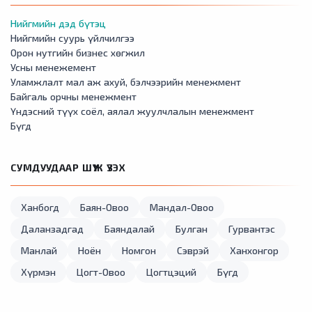
Нийгмийн дэд бүтэц
Нийгмийн суурь үйлчилгээ
Орон нутгийн бизнес хөгжил
Усны менежемент
Уламжлалт мал аж ахуй, бэлчээрийн менежмент
Байгаль орчны менежмент
Үндэсний түүх соёл, аялал жуулчлалын менежмент
Бүгд
СУМДУУДААР ШҮҮЖ ҮЗЭХ
Ханбогд
Баян-Овоо
Мандал-Овоо
Даланзадгад
Баяндалай
Булган
Гурвантэс
Манлай
Ноён
Номгон
Сэврэй
Ханхонгор
Хүрмэн
Цогт-Овоо
Цогтцэций
Бүгд