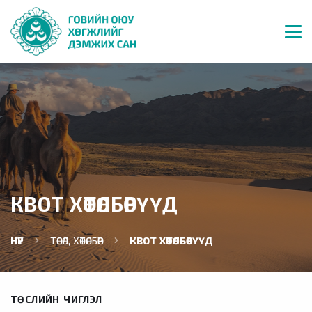
КВОТ ХӨТӨЛБӨРҮҮД
НҮҮР
ТӨСӨЛ, ХӨТӨЛБӨР
КВОТ ХӨТӨЛБӨРҮҮД
ТӨСЛИЙН ЧИГЛЭЛ