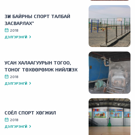
ЗҮҮН БАЙРНЫ СПОРТ ТАЛБАЙ
ЗАСВАРЛАХ”
2018
ДЭЛГЭРЭНГҮЙ
УСАН ХАЛААГУУРЫН ТОГОО,
ТОНОГ ТӨХӨӨРӨМЖ НИЙЛҮҮЛЭХ
2018
ДЭЛГЭРЭНГҮЙ
СОЁЛ СПОРТ ХӨГЖИЛ
2018
ДЭЛГЭРЭНГҮЙ