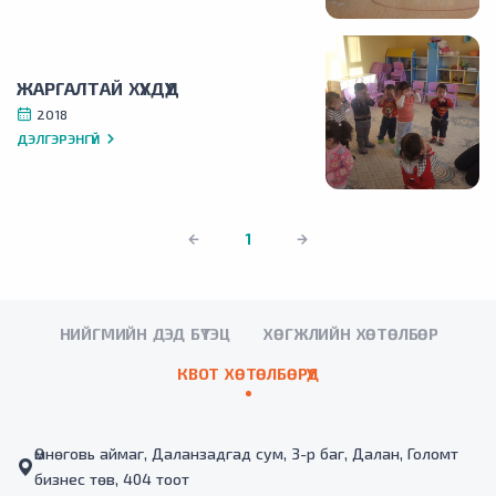
ЖАРГАЛТАЙ ХҮҮХДҮҮД
2018
ДЭЛГЭРЭНГҮЙ
1
НИЙГМИЙН ДЭД БҮТЭЦ
ХӨГЖЛИЙН ХӨТӨЛБӨР
КВОТ ХӨТӨЛБӨРҮҮД
Өмнөговь аймаг, Даланзадгад сум, 3-р баг, Далан, Голомт
бизнес төв, 404 тоот