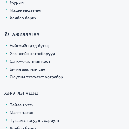
Журам
Мэдээ мэдээлэл
Холбоо барих
ҮЙЛ АЖИЛЛАГАА
Нийгмийн дэд бүтэц
Хөгжлийн хөтөлбөрүүд
Санхүүжилтийн квот
Бичил зээлийн сан
Оюутны тэтгэлэгт хөтөлбөр
ХЭРЭГЛЭГЧДЭД
Тайлан үзэх
Маягт татах
Түгээмэл асуулт, хариулт
Холбоо барих