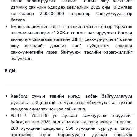
төсөл боловсруулах” төслийг “Говийн оюу хөгжлийг
дэмжих сан”-ийн Удирдах зөвлөлийн 2025 оны 10 дугаар
тогтоолоор 240,000,000 төгрөгөөр санхүүжүүлэхээр
батлав
Өмнөговь аймгийн ЗДТГ-т төслийн гүйцэтгэгчээр “Креатив
энержи инженеринг” ХХК-г сонгон шалгаруулсан бөгөөд
захиалагч Өмнөговь аймгийн ЗДТГ, санхүүжүүлэгч "Говийн
оюу хөгжлийг дэмжих сан", гүйцэтгэгч хооронд
санхүүжилтийн гэрээ байгуулж төслийн хэрэгжилтийг
эхлүүлсэн.
ҮР ДҮН:
Ханбогд сумын төвийн иргэд, албан байгууллагууд
дулааны найдвартай эх үүсвэрээр үйлчлүүлж ая тухтай
амьдарч ажиллах нөхцөл сайжирна.
УДДТ-7, УДДТ-8 ус дулаан дамжуулах төвүүдийг
байгуулснаар 2026 онд ашиглалтад орох ахмадын өргөө,
280 хүүхдийн цэцэрлэг, 960 хүүхдийн сургууль, спорт
цогцолбор зэрэг барилгуудын дулаан хангамж