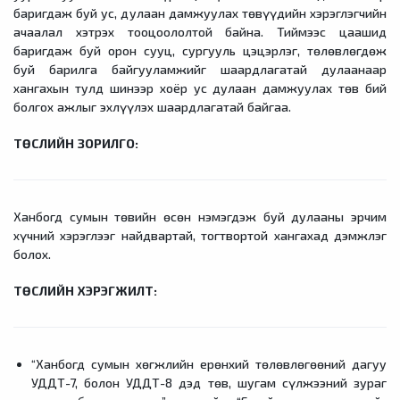
баригдаж буй ус, дулаан дамжуулах төвүүдийн хэрэглэгчийн
ачаалал хэтрэх тооцоололтой байна. Тиймээс цаашид
баригдаж буй орон сууц, сургууль цэцэрлэг, төлөвлөгдөж
буй барилга байгууламжийг шаардлагатай дулаанаар
хангахын тулд шинээр хоёр ус дулаан дамжуулах төв бий
болгох ажлыг эхлүүлэх шаардлагатай байгаа.
ТӨСЛИЙН ЗОРИЛГО:
Ханбогд сумын төвийн өсөн нэмэгдэж буй дулааны эрчим
хүчний хэрэглээг найдвартай, тогтвортой хангахад дэмжлэг
болох.
ТӨСЛИЙН ХЭРЭГЖИЛТ:
“Ханбогд сумын хөгжлийн ерөнхий төлөвлөгөөний дагуу
УДДТ-7, болон УДДТ-8 дэд төв, шугам сүлжээний зураг