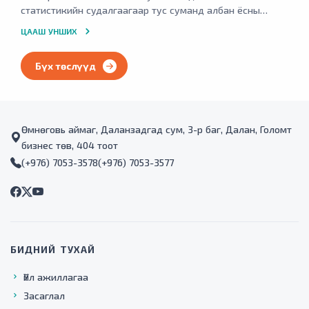
шаттай эхлүүлэх шаардлагатай байсан. Мөн сумын
статистикийн судалгаагаар тус суманд албан ёсны
одоогийн уурын зуух нь сумын төвд шаардлагатай
бүртгэлтэй 7986 хүн ам, 2193 өрх тоологдсон. Энэхүү
ЦААШ УНШИХ
дулааны хэрэглээг хангаж чадахгүй болсон.
томоохон суурин болон хөгжиж байгаа сумын хувьд
иргэдийн эрүүл, аюулгүй орчинд тав тухтай амьдарч,
Бүх төслүүд
ажиллах орчин, нөхцөлийг бүрдүүлэхэд нэн тэргүүнд
сумын төвийн инженерийн шугам сүлжээг өргөтгөж гэр
хорооллын айл өрхийг төвлөрсөн шугам сүлжээнд
холбох нь чухал дэмжлэг болох юм.
Өмнөговь аймаг, Даланзадгад сум, 3-р баг, Далан, Голомт
бизнес төв, 404 тоот
(+976) 7053-3578
(+976) 7053-3577
БИДНИЙ ТУХАЙ
Үйл ажиллагаа
Засаглал