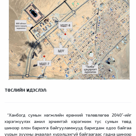
ТӨСЛИЙН ҮНДЭСЛЭЛ:
“Ханбогд сумын хөгжлийн ерөнхий төлөвлөгөө 2040”-ийг
хэрэгжүүлэх ажил эрчимтэй хэрэгжиж тус сумын төвд
шинээр олон барилга байгууламжууд баригдаж одоо байгаа
уурын зуухны ачаалал хүрэлцэхгүй байгаагаас гадна шинээр