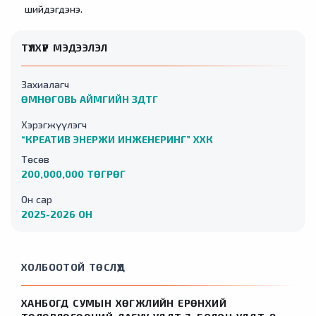
шийдэгдэнэ.
ТҮЛХҮҮР МЭДЭЭЛЭЛ
Захиалагч
ӨМНӨГОВЬ АЙМГИЙН ЗДТГ
Хэрэгжүүлэгч
“КРЕАТИВ ЭНЕРЖИ ИНЖЕНЕРИНГ” ХХК
Төсөв
200,000,000 ТӨГРӨГ
Он сар
2025-2026 ОН
ХОЛБООТОЙ ТӨСЛҮҮД
ХАНБОГД СУМЫН ХӨГЖЛИЙН ЕРӨНХИЙ