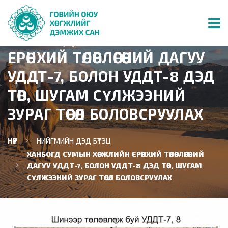
ХАНБОГД СУМЫН ХӨГЖЛИЙН
ЕРӨНХИЙ ТӨЛӨВЛӨГӨӨНИЙ ДАГУУ
УДДТ-7, БОЛОН УДДТ-8 ДЭД
ТӨВ, ШУГАМ СҮЛЖЭЭНИЙ
ЗУРАГ ТӨСӨЛ БОЛОВСРУУЛАХ
НҮҮР
НИЙГМИЙН ДЭД БҮТЭЦ
ХАНБОГД СУМЫН ХӨГЖЛИЙН ЕРӨНХИЙ ТӨЛӨВЛӨГӨӨНИЙ
ДАГУУ УДДТ-7, БОЛОН УДДТ-8 ДЭД ТӨВ, ШУГАМ
СҮЛЖЭЭНИЙ ЗУРАГ ТӨСӨЛ БОЛОВСРУУЛАХ