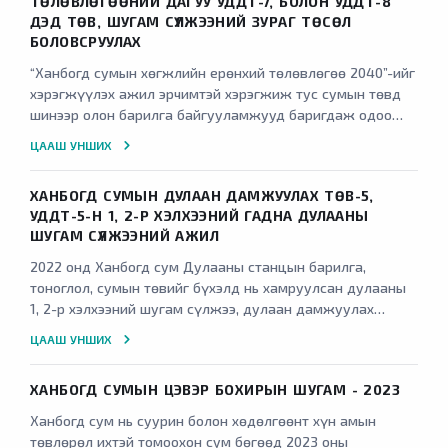
ТӨЛӨВЛӨГӨӨНИЙ ДАГУУ УДДТ-7, БОЛОН УДДТ-8
ДЭД ТӨВ, ШУГАМ СҮЛЖЭЭНИЙ ЗУРАГ ТӨСӨЛ
БОЛОВСРУУЛАХ
“Ханбогд сумын хөгжлийн ерөнхий төлөвлөгөө 2040”-ийг
хэрэгжүүлэх ажил эрчимтэй хэрэгжиж тус сумын төвд
шинээр олон барилга байгууламжууд баригдаж одоо
байгаа уурын зуухны ачаалал хүрэлцэхгүй байгаагаас
ЦААШ УНШИХ
гадна шинээр баригдаж буй ус, дулаан дамжуулах
төвүүдийн хэрэглэгчийн ачаалал хэтрэх тооцоололтой
ХАНБОГД СУМЫН ДУЛААН ДАМЖУУЛАХ ТӨВ-5,
байна. Тиймээс цаашид баригдаж буй орон сууц,
УДДТ-5-Н 1, 2-Р ХЭЛХЭЭНИЙ ГАДНА ДУЛААНЫ
сургууль цэцэрлэг, төлөвлөгдөж буй барилга
ШУГАМ СҮЛЖЭЭНИЙ АЖИЛ
байгууламжийг шаардлагатай дулаанаар хангахын тулд
шинээр хоёр ус дулаан дамжуулах төв бий болгох
2022 онд Ханбогд сум Дулааны станцын барилга,
ажлыг эхлүүлэх шаардлагатай байгаа.
тоноглол, сумын төвийг бүхэлд нь хамруулсан дулааны
1, 2-р хэлхээний шугам сүлжээ, дулаан дамжуулах
төвүүд гэх мэтээр иж бүрэн зураг төсөв хийлгэж
ЦААШ УНШИХ
Барилга хөгжлийн төвөөр батлуулсан. Одоогоор тус
станцын барилга баригдаж дуусаж улсын комисст
ХАНБОГД СУМЫН ЦЭВЭР БОХИРЫН ШУГАМ - 2023
хүлээлгэн өгөх шатанд байгаа хэдий ч ус, дулаан
дамжуулах төвүүд болон гадна шугам сүлжээний
Ханбогд сум нь суурин болон хөдөлгөөнт хүн амын
ажлууд эхлээгүй хэвээр байгаа тул дээрх ажлуудыг үе
төвлөрөл ихтэй томоохон сум бөгөөд 2023 оны