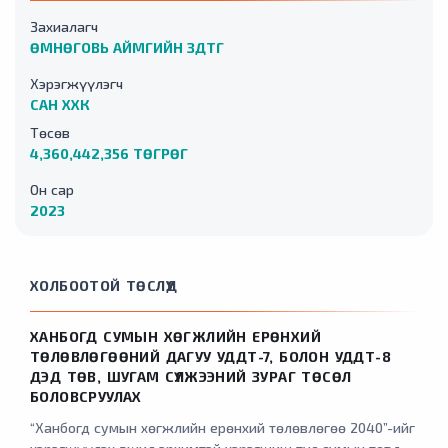
Захиалагч
ӨМНӨГОВЬ АЙМГИЙН ЗДТГ
Хэрэгжүүлэгч
САН ХХК
Төсөв
4,360,442,356 ТӨГРӨГ
Он сар
2023
ХОЛБООТОЙ ТӨСЛҮҮД
ХАНБОГД СУМЫН ХӨГЖЛИЙН ЕРӨНХИЙ
ТӨЛӨВЛӨГӨӨНИЙ ДАГУУ УДДТ-7, БОЛОН УДДТ-8
ДЭД ТӨВ, ШУГАМ СҮЛЖЭЭНИЙ ЗУРАГ ТӨСӨЛ
БОЛОВСРУУЛАХ
“Ханбогд сумын хөгжлийн ерөнхий төлөвлөгөө 2040”-ийг