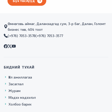
Бүх төслүүд
ажиллах орчин, нөхцөлийг бүрдүүлэхэд нэн тэргүүнд
сумын төвийн инженерийн шугам сүлжээг өргөтгөж гэр
хорооллын айл өрхийг төвлөрсөн шугам сүлжээнд
холбох нь чухал дэмжлэг болох юм.
Өмнөговь аймаг, Даланзадгад сум, 3-р баг, Далан, Голомт
бизнес төв, 404 тоот
(+976) 7053-3578
(+976) 7053-3577
БИДНИЙ ТУХАЙ
Үйл ажиллагаа
Засаглал
Журам
Мэдээ мэдээлэл
Холбоо барих