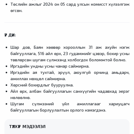
Төслийн ажлыг 2024 он 05 сард улсын комисст хүлээлгэж
өгсөн.
ҮР ДҮН:
Шар дов, Баян хөөвөр хорооллын 31 аж ахуйн нэгж
байгууллага, 516 айл өрх, 23 гудамжийг цэвэр, бохир усны
төвлөрсөн шугам сүлжээнд холбогдох боломжтой болно.
Иргэдийн ундны усны чанар сайжирна.
Иргэдийн ая тухтай, эрүүл, аюулгүй орчинд амьдарч,
ажиллах нөхцөл сайжирна.
Хөрсний бохирдлыг бууруулна.
Айл өрх, албан байгууллагын санхүүгийн чадавхад эерэг
нөлөөлнө.
Шугам сүлжээний үйл ажиллагааг хариуцагч
байгууллагын борлуулалтын орлого нэмэгдэнэ.
ТҮЛХҮҮР МЭДЭЭЛЭЛ