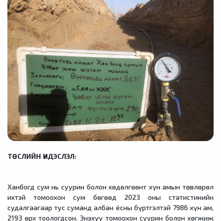
ТӨСЛИЙН ҮНДЭСЛЭЛ:
Ханбогд сум нь суурин болон хөдөлгөөнт хүн амын төвлөрөл
ихтэй томоохон сум бөгөөд 2023 оны статистикийн
судалгаагаар тус суманд албан ёсны бүртгэлтэй 7986 хүн ам,
2193 өрх тоологдсон. Энэхүү томоохон суурин болон хөгжиж