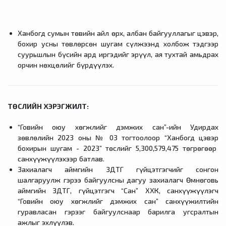
Ханбогд сумын төвийн айл өрх, албан байгууллагыг цэвэр,
бохир усны төвлөрсөн шугам сүлжээнд холбож тэдгээр
суурьшлын бүсийн ард иргэдийг эрүүл, ая тухтай амьдрах
орчин нөхцөлийг бүрдүүлэх.
ТӨСЛИЙН ХЭРЭГЖИЛТ:
“Говийн оюу хөгжлийг дэмжих сан”-ийн Удирдах
зөвлөлийн 2023 оны № 03 тогтоолоор “Ханбогд цэвэр
бохирын шугам - 2023” төслийг 5,300,579,475 төгрөгөөр
санхүүжүүлэхээр батлав.
Захиалагч аймгийн ЗДТГ гүйцэтгэгчийг сонгон
шалгаруулж гэрээ байгуулсны дагуу захиалагч Өмнөговь
аймгийн ЗДТГ, гүйцэтгэгч “Сан” ХХК, санхүүжүүлэгч
“Говийн оюу хөгжлийг дэмжих сан” санхүүжилтийн
гуравласан гэрээг байгуулснаар барилга угсралтын
ажлыг эхлүүлэв.