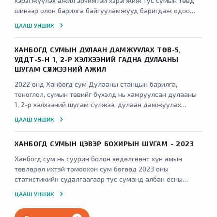
хэрэгжүүлэх ажил эрчимтэй хэрэгжиж тус сумын төвд
шинээр олон барилга байгууламжууд баригдаж одоо
байгаа уурын зуухны ачаалал хүрэлцэхгүй байгаагаас
ЦААШ УНШИХ
гадна шинээр баригдаж буй ус, дулаан дамжуулах
төвүүдийн хэрэглэгчийн ачаалал хэтрэх тооцоололтой
ХАНБОГД СУМЫН ДУЛААН ДАМЖУУЛАХ ТӨВ-5,
байна. Тиймээс цаашид баригдаж буй орон сууц,
УДДТ-5-Н 1, 2-Р ХЭЛХЭЭНИЙ ГАДНА ДУЛААНЫ
сургууль цэцэрлэг, төлөвлөгдөж буй барилга
ШУГАМ СҮЛЖЭЭНИЙ АЖИЛ
байгууламжийг шаардлагатай дулаанаар хангахын тулд
шинээр хоёр ус дулаан дамжуулах төв бий болгох
2022 онд Ханбогд сум Дулааны станцын барилга,
ажлыг эхлүүлэх шаардлагатай байгаа.
тоноглол, сумын төвийг бүхэлд нь хамруулсан дулааны
1, 2-р хэлхээний шугам сүлжээ, дулаан дамжуулах
төвүүд гэх мэтээр иж бүрэн зураг төсөв хийлгэж
ЦААШ УНШИХ
Барилга хөгжлийн төвөөр батлуулсан. Одоогоор тус
станцын барилга баригдаж дуусаж улсын комисст
ХАНБОГД СУМЫН ЦЭВЭР БОХИРЫН ШУГАМ - 2023
хүлээлгэн өгөх шатанд байгаа хэдий ч ус, дулаан
дамжуулах төвүүд болон гадна шугам сүлжээний
Ханбогд сум нь суурин болон хөдөлгөөнт хүн амын
ажлууд эхлээгүй хэвээр байгаа тул дээрх ажлуудыг үе
төвлөрөл ихтэй томоохон сум бөгөөд 2023 оны
шаттай эхлүүлэх шаардлагатай байсан. Мөн сумын
статистикийн судалгаагаар тус суманд албан ёсны
одоогийн уурын зуух нь сумын төвд шаардлагатай
бүртгэлтэй 7986 хүн ам, 2193 өрх тоологдсон. Энэхүү
ЦААШ УНШИХ
дулааны хэрэглээг хангаж чадахгүй болсон.
томоохон суурин болон хөгжиж байгаа сумын хувьд
иргэдийн эрүүл, аюулгүй орчинд тав тухтай амьдарч,