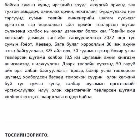
байгаа сумын хувьд иргэдийн эрүүл, аюулгүй орчинд тав
тухтай амьдарч, ажиллах орчин, нөхцөлийг бүрдүүлэхэд нэн
тэргүүнд сумын төвийн инженерийн шугам сүлжээг
өргөтгөж гэр хорооллын айл өрхийг төвлөрсөн шугам
сүлжээнд холбох нь чухал дэмжлэг болох юм. "Говийн оюу
хөгжлийг дэмжих сан”-ийн санхүүжилтээр 2022 онд тус
сумын Гоёот, Хөөвөр, Бага булаг хорооллын 30 аж ахуйн
нэгж байгууллага, 325 айл өрх, 30 гудамж цэвэр бохир усны
төвлөрсөн шугамд холбох 18,5 км шугамын ажил хийгдэж
ашиглалтад шилжүүлсэн. Дээрх төслийн хүрээнд 50 гаруй
айл өрх, албан байгууллагыг цэвэр, бохир усны төвлөрсөн
шугамд холбогдсон бөгөөд томоохон суурин олон хөгжиж
буй тус сумын хувьд салбар шугамын өргөтгөлийг
үргэлжлүүлэх, илүү олон хэрэглэгчийг төвлөрсөн шугамд
холбох хэрэгцээ, шаардлага өндөр байна.
ТӨСЛИЙН ЗОРИЛГО: