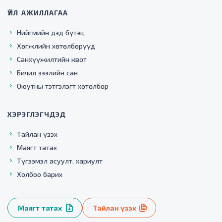
ҮЙЛ АЖИЛЛАГАА
Нийгмийн дэд бүтэц
Хөгжлийн хөтөлбөрүүд
Санхүүжилтийн квот
Бичил зээлийн сан
Оюутны тэтгэлэгт хөтөлбөр
ХЭРЭГЛЭГЧДЭД
Тайлан үзэх
Маягт татах
Түгээмэл асуулт, хариулт
Холбоо барих
Маягт татах
Тайлан үзэх