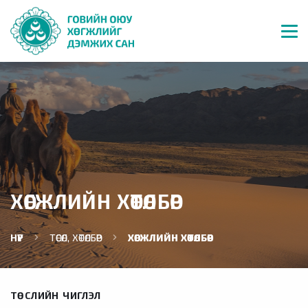
ХӨГЖЛИЙН ХӨТӨЛБӨР
НҮҮР
ТӨСӨЛ, ХӨТӨЛБӨР
ХӨГЖЛИЙН ХӨТӨЛБӨР
ТӨСЛИЙН ЧИГЛЭЛ