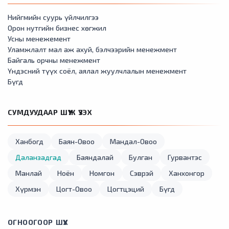
Нийгмийн суурь үйлчилгээ
Орон нутгийн бизнес хөгжил
Усны менежемент
Уламжлалт мал аж ахуй, бэлчээрийн менежмент
Байгаль орчны менежмент
Үндэсний түүх соёл, аялал жуулчлалын менежмент
Бүгд
СУМДУУДААР ШҮҮЖ ҮЗЭХ
Ханбогд
Баян-Овоо
Мандал-Овоо
Даланзадгад
Баяндалай
Булган
Гурвантэс
Манлай
Ноён
Номгон
Сэврэй
Ханхонгор
Хүрмэн
Цогт-Овоо
Цогтцэций
Бүгд
ОГНООГООР ШҮҮХ