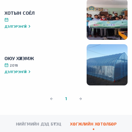
ХОТЫН СОЁЛ
ДЭЛГЭРЭНГҮЙ
ОЮУ ХҮЛЭМЖ
2016
ДЭЛГЭРЭНГҮЙ
1
НИЙГМИЙН ДЭД БҮТЭЦ
ХӨГЖЛИЙН ХӨТӨЛБӨР