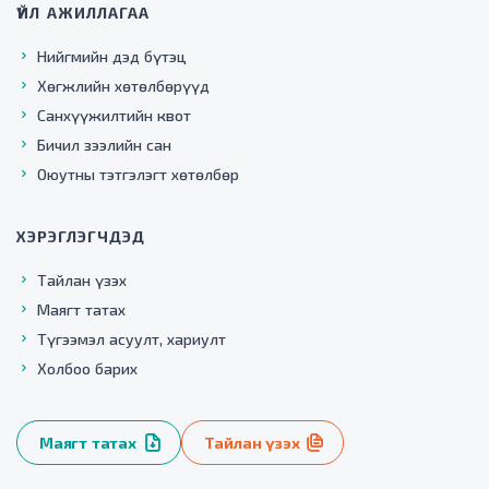
ҮЙЛ АЖИЛЛАГАА
Нийгмийн дэд бүтэц
Хөгжлийн хөтөлбөрүүд
Санхүүжилтийн квот
Бичил зээлийн сан
Оюутны тэтгэлэгт хөтөлбөр
ХЭРЭГЛЭГЧДЭД
Тайлан үзэх
Маягт татах
Түгээмэл асуулт, хариулт
Холбоо барих
Маягт татах
Тайлан үзэх