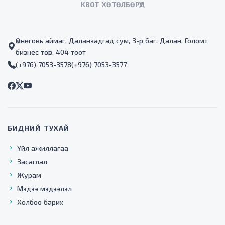
КВОТ ХӨТӨЛБӨРҮҮД
Өмнөговь аймаг, Даланзадгад сум, 3-р баг, Далан, Голомт
бизнес төв, 404 тоот
(+976) 7053-3578
(+976) 7053-3577
БИДНИЙ ТУХАЙ
Үйл ажиллагаа
Засаглал
Журам
Мэдээ мэдээлэл
Холбоо барих