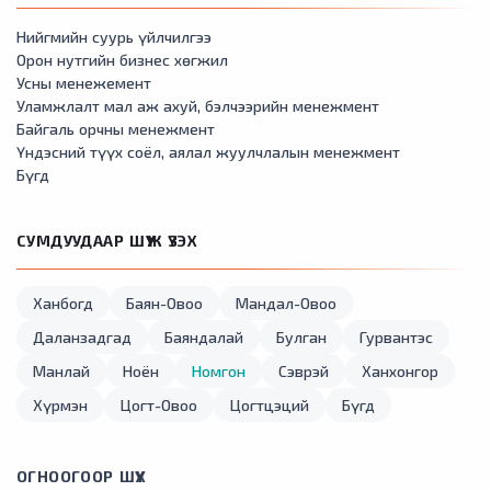
Нийгмийн суурь үйлчилгээ
Орон нутгийн бизнес хөгжил
Усны менежемент
Уламжлалт мал аж ахуй, бэлчээрийн менежмент
Байгаль орчны менежмент
Үндэсний түүх соёл, аялал жуулчлалын менежмент
Бүгд
СУМДУУДААР ШҮҮЖ ҮЗЭХ
Ханбогд
Баян-Овоо
Мандал-Овоо
Даланзадгад
Баяндалай
Булган
Гурвантэс
Манлай
Ноён
Номгон
Сэврэй
Ханхонгор
Хүрмэн
Цогт-Овоо
Цогтцэций
Бүгд
ОГНООГООР ШҮҮХ