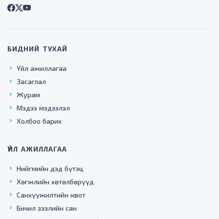
БИДНИЙ ТУХАЙ
Үйл ажиллагаа
Засаглал
Журам
Мэдээ мэдээлэл
Холбоо барих
ҮЙЛ АЖИЛЛАГАА
Нийгмийн дэд бүтэц
Хөгжлийн хөтөлбөрүүд
Санхүүжилтийн квот
Бичил зээлийн сан