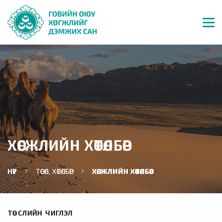
ХӨГЖЛИЙН ХӨТӨЛБӨР
НҮҮР
ТӨСӨЛ, ХӨТӨЛБӨР
ХӨГЖЛИЙН ХӨТӨЛБӨР
ТӨСЛИЙН ЧИГЛЭЛ