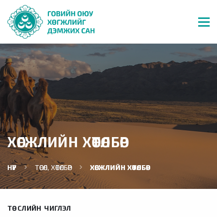
ХӨГЖЛИЙН ХӨТӨЛБӨР
НҮҮР
ТӨСӨЛ, ХӨТӨЛБӨР
ХӨГЖЛИЙН ХӨТӨЛБӨР
ТӨСЛИЙН ЧИГЛЭЛ