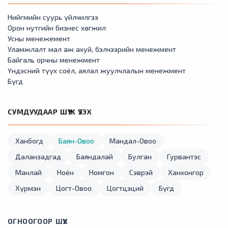
Нийгмийн суурь үйлчилгээ
Орон нутгийн бизнес хөгжил
Усны менежемент
Уламжлалт мал аж ахуй, бэлчээрийн менежмент
Байгаль орчны менежмент
Үндэсний түүх соёл, аялал жуулчлалын менежмент
Бүгд
СУМДУУДААР ШҮҮЖ ҮЗЭХ
Ханбогд
Баян-Овоо
Мандал-Овоо
Даланзадгад
Баяндалай
Булган
Гурвантэс
Манлай
Ноён
Номгон
Сэврэй
Ханхонгор
Хүрмэн
Цогт-Овоо
Цогтцэций
Бүгд
ОГНООГООР ШҮҮХ