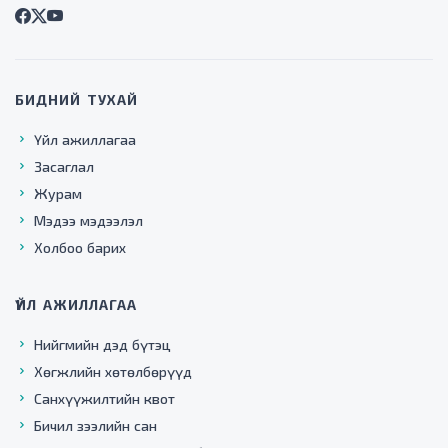
БИДНИЙ ТУХАЙ
Үйл ажиллагаа
Засаглал
Журам
Мэдээ мэдээлэл
Холбоо барих
ҮЙЛ АЖИЛЛАГАА
Нийгмийн дэд бүтэц
Хөгжлийн хөтөлбөрүүд
Санхүүжилтийн квот
Бичил зээлийн сан