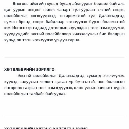
Өмнөговь аймгийн хувьд бусад аймгуудыг бодвол байгаль
цаг уурын онцлог шинж чанарт тулгуурлан элсний спорт,
волейболыг хөгжүүлэхэд тохиромжтой тул Даланзадгад
сумын бренд спорт байдлаар хөгжүүлэх бүрэн боломжтой
юм. Ингэснээр гадаад дотоодын жуулчдын тоог нэмэгдүүлэх,
хүүхдүүдийг элсний волейболоор хичээллүүлж бие бялдрын
хувьд өв тэгш хөгжүүлэх үр дүн гарна.
ХӨТӨЛБӨРИЙН ЗОРИЛГО:
Элсний волейболыг Даланзадгад суманд хөгжүүлэх,
хүүхэд залуусын чөлөөт цагаа үр бүтээлтэй, зөв боловсон
өнгөрөөх газрын тоог нэмэгдүүлэх, олон улсын жишигт хүрэх
волейболын талбайг байгуулах.
ХӨТӨЛБӨРИЙН ХҮРЭЭНД ХИЙГДСЭН АЖИЛ: