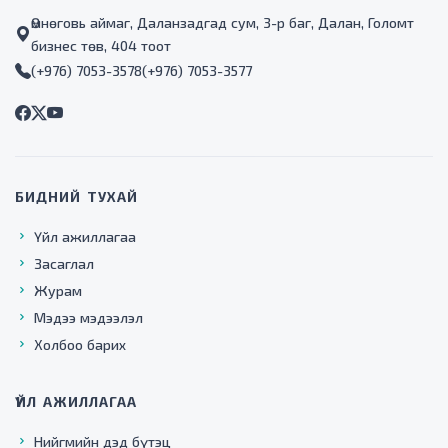
Өмнөговь аймаг, Даланзадгад сум, 3-р баг, Далан, Голомт
бизнес төв, 404 тоот
(+976) 7053-3578
(+976) 7053-3577
БИДНИЙ ТУХАЙ
Үйл ажиллагаа
Засаглал
Журам
Мэдээ мэдээлэл
Холбоо барих
ҮЙЛ АЖИЛЛАГАА
Нийгмийн дэд бүтэц