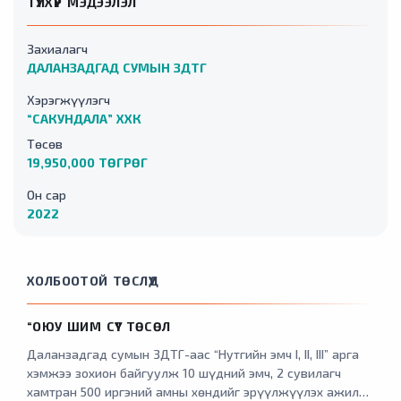
ТҮЛХҮҮР МЭДЭЭЛЭЛ
Захиалагч
ДАЛАНЗАДГАД СУМЫН ЗДТГ
Хэрэгжүүлэгч
“САКУНДАЛА” ХХК
Төсөв
19,950,000 ТӨГРӨГ
Он сар
2022
ХОЛБООТОЙ ТӨСЛҮҮД
“ОЮУ ШИМ СҮҮ” ТӨСӨЛ
Даланзадгад сумын 3ДТГ-аас “Нутгийн эмч I, II, III” арга
хэмжээ зохион байгуулж 10 шүдний эмч, 2 сувилагч
хамтран 500 иргэний амны хөндийг эрүүлжүүлэх ажил