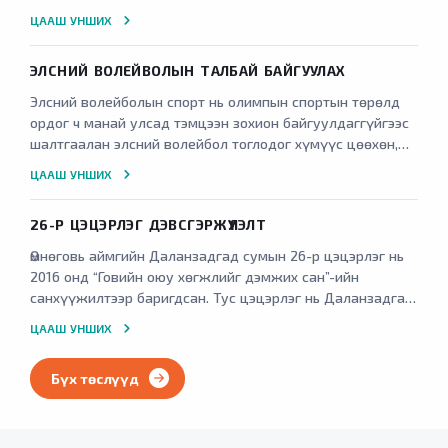
хийсэн.
ЦААШ УНШИХ
ЭЛСНИЙ ВОЛЕЙВОЛЫН ТАЛБАЙ БАЙГУУЛАХ
Элсний волейболын спорт нь олимпын спортын төрөлд
ордог ч манай улсад тэмцээн зохион байгуулдаггүйгээс
шалтгаалан элсний волейбол тоглодог хүмүүс цөөхөн,
бараг тоглодоггүй гэж хэлэхэд хилсдэхгүй.
ЦААШ УНШИХ
26-Р ЦЭЦЭРЛЭГ ДЭВСГЭРЖҮҮЛЭЛТ
Өмнөговь аймгийн Даланзадгад сумын 26-р цэцэрлэг нь
2016 онд “Говийн оюу хөгжлийг дэмжих сан”-ийн
санхүүжилтээр баригдсан. Тус цэцэрлэг нь Даланзадгад
сумын 2 багт харьяалагдах Хан-Уул, Баруун сайхан,
ЦААШ УНШИХ
Гурван сайхан хороолол, Зуслан, Төгөл Б гэсэн
гудамжинд байрлах 314 хүүхдэд сургуулийн өмнөх
Бүх төслүүд
боловсрол олгодог.