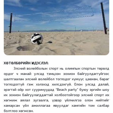
ХӨТӨЛБӨРИЙН ҮНДЭСЛЭЛ:
Элсний волейболын спорт нь олимпын спортын төрөлд
ордог ч манай улсад тэмцээн зохион байгуулдаггүйгээс
шалтгаалан элсний волейбол тоглодог хүмүүс цөөхөн, бараг
тоглодоггүй гэж хэлэхэд хилсдэхгүй. Олон улсад далай,
эрэгтэй ойр хот сууринуудад “Beach party” буюу эргийн шоу
их зохион байгуулагддагтай холбоотойгоор элсний спорт их
хөгжиж аялал зугаалга, үзвэр үйлчилгээ олон нийтийг
хамарсан үйл ажиллагаа явуулдаг хамгийн том салбар
болтлоо хөгжсөн.