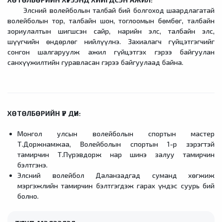
Элсний волейболын талбай бий болгоход шаардлагатай
волейболын тор, талбайн шон, тоглоомын бөмбөг, талбайн
зориулалтын шигшсэн сайр, нарийн элс, талбайн элс,
шүүгчийн өндөрлөг нийлүүлнэ. Захиалагч гүйцэтгэгчийг
сонгон шалгаруулж ажил гүйцэтгэх гэрээ байгуулан
санхүүжилтийн гуравласан гэрээ байгуулаад байна.
ХӨТӨЛБӨРИЙН ҮР ДҮН:
Монгол улсын волейболын спортын мастер
Т.Доржнамжаа, Волейболын спортын 1-р зэрэгтэй
тамирчин Т.Пүрэвдорж нар шинэ залуу тамирчин
бэлтгэнэ.
Элсний волейбол Даланзадгад суманд хөгжиж
мэргэжлийн тамирчин бэлтгэгдэж гарах үндэс суурь бий
болно.