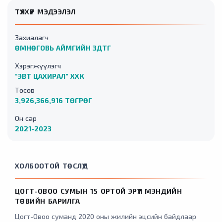
ТҮЛХҮҮР МЭДЭЭЛЭЛ
Захиалагч
ӨМНӨГОВЬ АЙМГИЙН ЗДТГ
Хэрэгжүүлэгч
“ЭВТ ЦАХИРАЛ” ХХК
Төсөв
3,926,366,916 ТӨГРӨГ
Он сар
2021-2023
ХОЛБООТОЙ ТӨСЛҮҮД
ЦОГТ-ОВОО СУМЫН 15 ОРТОЙ ЭРҮҮЛ МЭНДИЙН
ТӨВИЙН БАРИЛГА
Цогт-Овоо суманд 2020 оны жилийн эцсийн байдлаар