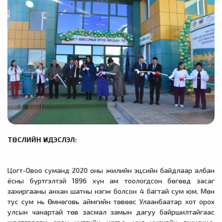
ТӨСЛИЙН ҮНДЭСЛЭЛ:
Цогт-Овоо суманд 2020 оны жилийн эцсийн байдлаар албан
ёсны бүртгэлтэй 1896 хүн ам тоологдсон бөгөөд засаг
захиргааны анхан шатны нэгж болсон 4 багтай сум юм. Мөн
тус сум нь Өмнөговь аймгийн төвөөс Улаанбаатар хот орох
улсын чанартай төв засмал замын дагуу байршилтайгаас