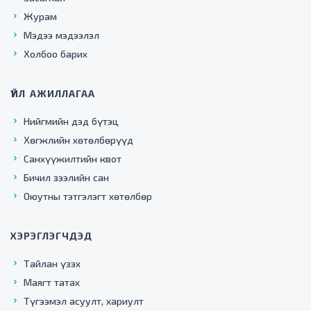
Журам
Мэдээ мэдээлэл
Холбоо барих
ҮЙЛ АЖИЛЛАГАА
Нийгмийн дэд бүтэц
Хөгжлийн хөтөлбөрүүд
Санхүүжилтийн квот
Бичил зээлийн сан
Оюутны тэтгэлэгт хөтөлбөр
ХЭРЭГЛЭГЧДЭД
Тайлан үзэх
Маягт татах
Түгээмэл асуулт, хариулт