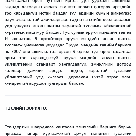
шалтгаалан орон нутгийн иргэд, уул уурхайн ажилчид,
гадаад дотоодын аялагч гэх мэт зорчин өнгөрөх иргэдийн
тоо харьцангуй ихтэй байдаг тул ердийн сумын эмнэлгээс
илүү ачаалалтай ажилладгаас гадна гэнэтийн осол аваарын
үед үзүүлэх анхан шатны яаралтай тусламж үйлчилгээний
хүртээмж маш муу байдаг. Тус сумын эрүүл мэндийн төв нь
16 ажилтан, 9 ортойгоор эрүүл мэндийн анхан шатны
тусламж үйлчилгээ үзүүлдэг. Эрүүл мэндийн төвийн барилга
нь 2007 онд ашиглалтад орсон 9 ортой тул өрөө тасалгаа,
орны тоо хүрэлцдэггүй, эрүүл мэндийн анхан шатны
үйлчилгээний стандарт хангагдаагүй, эмнэлгийн дотоод
халдвар дамжих эрсдэл өндөр, яаралтай тусламж
үйлчилгээний үед хүлээлт, дараалал ихтэй зэрэг олон
хүндрэлтэй асуудал тулгардаг байсан.
ТӨСЛИЙН ЗОРИЛГО:
Стандартын шаардлага хангасан эмнэлгийн барилга барьж
иргэдэд чанар, хүртээмжтэй эрүүл мэндийн тусламж