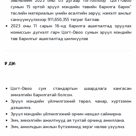
зөвлөлийн 2023 оны 03 дугаар тогтоолоор “Цогт-Овоо
сумын 15 ортой эрүүл мэндийн төвийн барилга барих”
төслийн материалын үнийн өсөлтийн зөрүү, нэмэлт ажлыг
санхүүжүүлэхээр 911,650,355 төгрөг батлав.
2023 оны 11 сарын 16-нд барилга ашиглалтад оруулах
комиссын дүгнэлт гарч Цогт-Овоо сумын эрүүл мэндийн
төв барилгыг ашиглалтад шилжүүлэв
ҮР ДҮН:
Цогт-Овоо сум стандартын шаардлага хангасан
эмнэлгийн барилгатай болсон.
Эрүүл мэндийн үйлчилгээний төрөл, чанар, хүртээмж
дээшилнэ.
Эрүүл мэндийн үйлчилгээний орчин нөхцөл сайжирна.
Эмч, эмнэлгийн ажилтнууд ая тухтай орчинд ажиллана.
Эмч, ажилчдын ажлын бүтээмжид эерэг нөлөө үзүүлнэ.