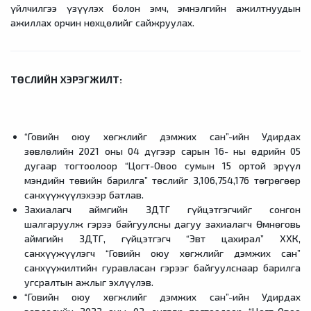
үйлчилгээ үзүүлэх болон эмч, эмнэлгийн ажилтнуудын
ажиллах орчин нөхцөлийг сайжруулах.
ТӨСЛИЙН ХЭРЭГЖИЛТ:
“Говийн оюу хөгжлийг дэмжих сан”-ийн Удирдах
зөвлөлийн 2021 оны 04 дүгээр сарын 16- ны өдрийн 05
дугаар тогтоолоор “Цогт-Овоо сумын 15 ортой эрүүл
мэндийн төвийн барилга” төслийг 3,106,754,176 төгрөгөөр
санхүүжүүлэхээр батлав.
Захиалагч аймгийн ЗДТГ гүйцэтгэгчийг сонгон
шалгаруулж гэрээ байгуулсны дагуу захиалагч Өмнөговь
аймгийн ЗДТГ, гүйцэтгэгч “Эвт цахирал” ХХК,
санхүүжүүлэгч “Говийн оюу хөгжлийг дэмжих сан”
санхүүжилтийн гуравласан гэрээг байгуулснаар барилга
угсралтын ажлыг эхлүүлэв.
“Говийн оюу хөгжлийг дэмжих сан”-ийн Удирдах