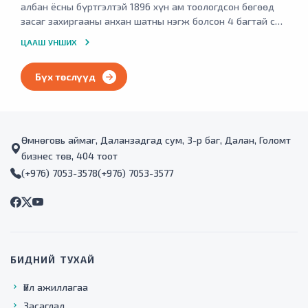
албан ёсны бүртгэлтэй 1896 хүн ам тоологдсон бөгөөд
засаг захиргааны анхан шатны нэгж болсон 4 багтай сум
юм. Мөн тус сум нь Өмнөговь аймгийн төвөөс
ЦААШ УНШИХ
Улаанбаатар хот орох улсын чанартай төв засмал замын
дагуу байршилтайгаас шалтгаалан орон нутгийн иргэд,
Бүх төслүүд
уул уурхайн ажилчид, гадаад дотоодын аялагч гэх мэт
зорчин өнгөрөх иргэдийн тоо харьцангуй ихтэй байдаг
тул ердийн сумын эмнэлгээс илүү ачаалалтай
ажилладгаас гадна гэнэтийн осол аваарын үед үзүүлэх
анхан шатны яаралтай тусламж үйлчилгээний хүртээмж
Өмнөговь аймаг, Даланзадгад сум, 3-р баг, Далан, Голомт
маш муу байдаг.
бизнес төв, 404 тоот
(+976) 7053-3578
(+976) 7053-3577
БИДНИЙ ТУХАЙ
Үйл ажиллагаа
Засаглал