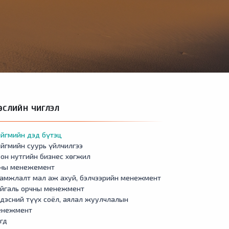
ӨСЛИЙН ЧИГЛЭЛ
йгмийн дэд бүтэц
йгмийн суурь үйлчилгээ
он нутгийн бизнес хөгжил
сны менежемент
амжлалт мал аж ахуй, бэлчээрийн менежмент
айгаль орчны менежмент
дэсний түүх соёл, аялал жуулчлалын
енежмент
гд