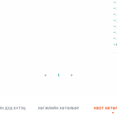
1
Н ДЭД БҮТЭЦ
ХӨГЖЛИЙН ХӨТӨЛБӨР
КВОТ ХӨТӨ