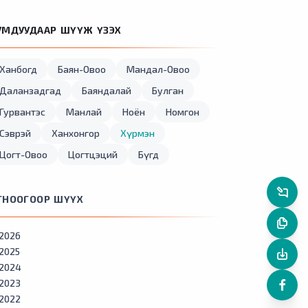
УМДУУДААР ШҮҮЖ ҮЗЭХ
Ханбогд
Баян-Овоо
Мандал-Овоо
Даланзадгад
Баяндалай
Булган
Гурвантэс
Манлай
Ноён
Номгон
Сэврэй
Ханхонгор
Хүрмэн
Цогт-Овоо
Цогтцэций
Бүгд
ГНООГООР ШҮҮХ
2026
2025
2024
2023
2022