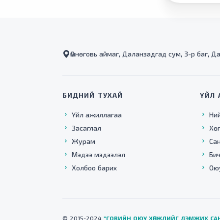
Өмнөговь аймаг, Даланзадгад сум, 3-р баг, Д
БИДНИЙ ТУХАЙ
ҮЙЛ 
Үйл ажиллагаа
Ни
Засаглал
Хө
Журам
Са
Мэдээ мэдээлэл
Бич
Холбоо барих
Ою
© 2015-2024
"ГОВИЙН ОЮУ ХӨГЖЛИЙГ ДЭМЖИХ СА