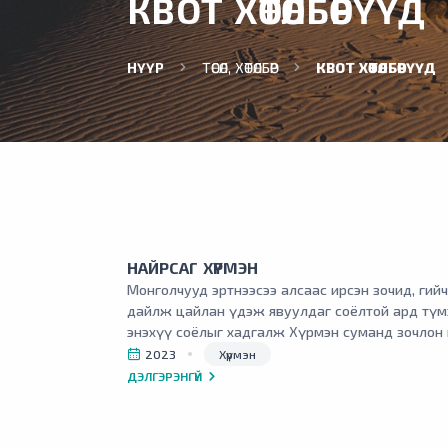
КВОТ ХӨТӨЛБӨРҮҮД
НҮҮР
ТӨСӨЛ, ХӨТӨЛБӨР
КВОТ ХӨТӨЛБӨРҮҮД
НАЙРСАГ ХҮРМЭН
Монголчууд эртнээсээ алсаас ирсэн зочид, гийч
дайлж цайлан үдэж явуулдаг соёлтой ард түмэ
энэхүү соёлыг хадгалж Хүрмэн суманд зочлон 
хүлээн авах, сумын байгаль, орон нутаг, ард и
2023
Хүрмэн
амьдралын талаар мэдээлэл түгээх хэсэг, зочд
ДЭЛГЭРЭНГҮЙ
хүмүүс хүлээх зуураа саатан амрах орчныг бүр
угтаж үдэх хаалганы өнгө үзэмжийг сайжруул
байна.