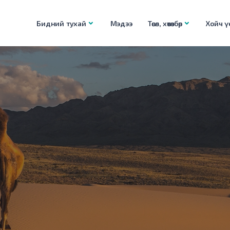
Бидний тухай
Мэдээ
Төсөл, хөтөлбөр
Хойч үе