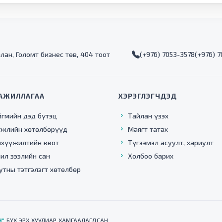
алан, Голомт бизнес төв, 404 тоот
(+976) 7053-3578
(+976) 
АЖИЛЛАГАА
ХЭРЭГЛЭГЧДЭД
йгмийн дэд бүтэц
Тайлан үзэх
гжлийн хөтөлбөрүүд
Маягт татах
нхүүжилтийн квот
Түгээмэл асуулт, хариулт
ил зээлийн сан
Холбоо барих
утны тэтгэлэгт хөтөлбөр
Н"
БҮХ ЭРХ ХУУЛИАР ХАМГААЛАГДСАН