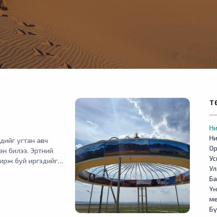
Т
Ни
Ни
дийг угтан авч
Ор
н билээ. Эртний
У
ирж буй иргэдийг
Ул
ргэдийн ахуй
Б
оо угтаж, үдэж буй
Үн
дүүлэх, одоо байгаа
м
ах шаардлагатай
Бү