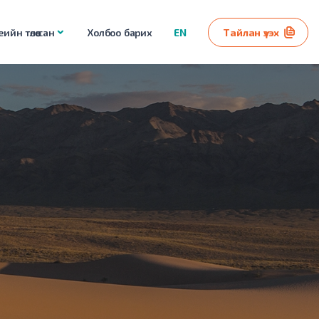
ийн төлөө сан
Холбоо барих
EN
Тайлан үзэх