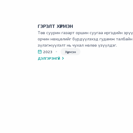
ГЭРЭЛТ ХҮРМЭН
Төв суурин газарт оршин суугаа иргэдийн эрү
орчин нөхцөлийг бүрдүүлэхэд гудамж талбайн 
зүлэгжүүлэлт нь чухал нөлөө үзүүлдэг.
2023
Хүрмэн
ДЭЛГЭРЭНГҮЙ