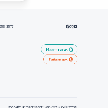
7053-3577
Маягт татах
Тайлан үзэх
ВЭБСАЙТ
ЫГ "
GREENSOFT
" ХӨГЖҮҮЛЖ ГҮЙЦЭТГЭВ.