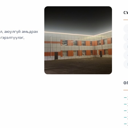
С
үл, аюулгүй амьдрах
гэрэлтүүлэг,
О