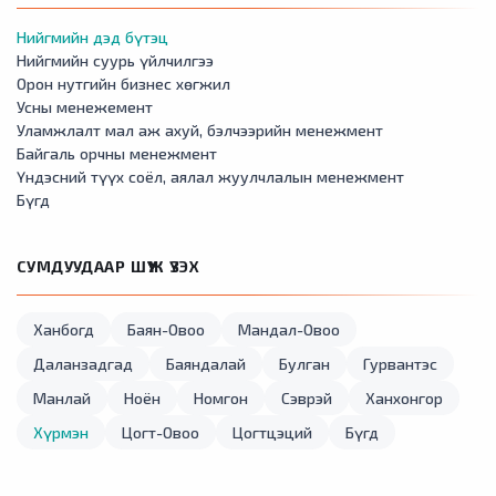
Нийгмийн дэд бүтэц
Нийгмийн суурь үйлчилгээ
Орон нутгийн бизнес хөгжил
Усны менежемент
Уламжлалт мал аж ахуй, бэлчээрийн менежмент
Байгаль орчны менежмент
Үндэсний түүх соёл, аялал жуулчлалын менежмент
Бүгд
СУМДУУДААР ШҮҮЖ ҮЗЭХ
Ханбогд
Баян-Овоо
Мандал-Овоо
Даланзадгад
Баяндалай
Булган
Гурвантэс
Манлай
Ноён
Номгон
Сэврэй
Ханхонгор
Хүрмэн
Цогт-Овоо
Цогтцэций
Бүгд