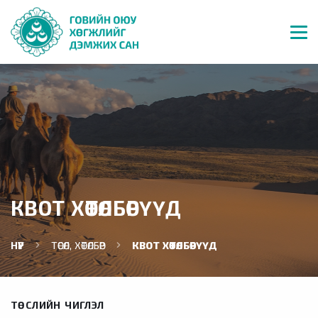
КВОТ ХӨТӨЛБӨРҮҮД
НҮҮР
ТӨСӨЛ, ХӨТӨЛБӨР
КВОТ ХӨТӨЛБӨРҮҮД
ТӨСЛИЙН ЧИГЛЭЛ