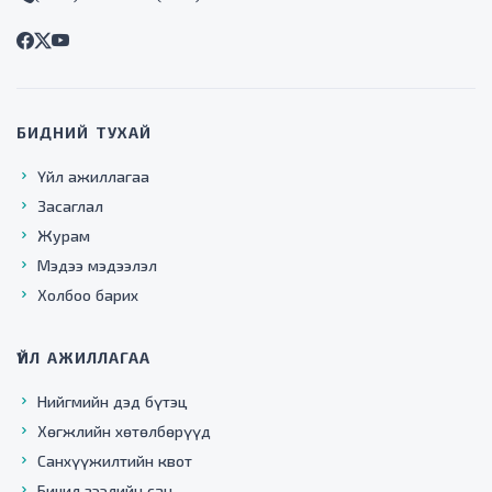
БИДНИЙ ТУХАЙ
Үйл ажиллагаа
Засаглал
Журам
Мэдээ мэдээлэл
Холбоо барих
ҮЙЛ АЖИЛЛАГАА
Нийгмийн дэд бүтэц
Хөгжлийн хөтөлбөрүүд
Санхүүжилтийн квот
Бичил зээлийн сан