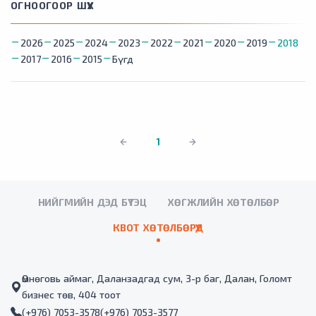
ОГНООГООР ШҮҮХ
2026
2025
2024
2023
2022
2021
2020
2019
2018
2017
2016
2015
Бүгд
1
НИЙГМИЙН ДЭД БҮТЭЦ
ХӨГЖЛИЙН ХӨТӨЛБӨР
КВОТ ХӨТӨЛБӨРҮҮД
Өмнөговь аймаг, Даланзадгад сум, 3-р баг, Далан, Голомт
бизнес төв, 404 тоот
(+976) 7053-3578
(+976) 7053-3577