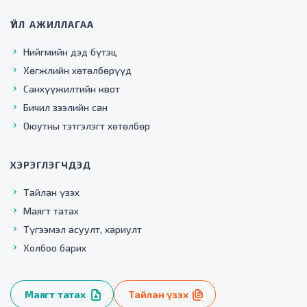
ҮЙЛ АЖИЛЛАГАА
Нийгмийн дэд бүтэц
Хөгжлийн хөтөлбөрүүд
Санхүүжилтийн квот
Бичил зээлийн сан
Оюутны тэтгэлэгт хөтөлбөр
ХЭРЭГЛЭГЧДЭД
Тайлан үзэх
Маягт татах
Түгээмэл асуулт, хариулт
Холбоо барих
Маягт татах
Тайлан үзэх