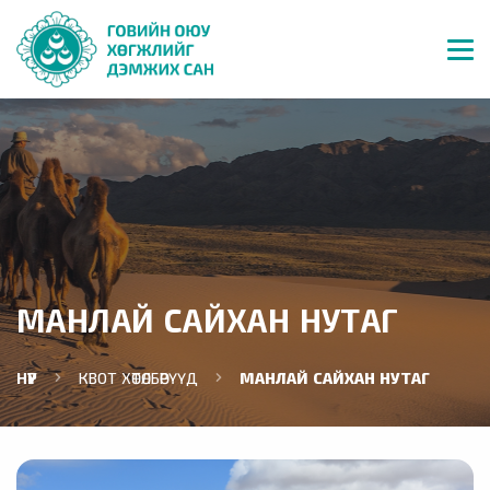
МАНЛАЙ САЙХАН НУТАГ
НҮҮР
КВОТ ХӨТӨЛБӨРҮҮД
МАНЛАЙ САЙХАН НУТАГ