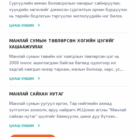
Сургуулийн өмнөх боловсролын чанарыг сайжруулах,
хүүхдийн хөгжлийг дэмжсэн сургалтын орчин бүрдүүлэх
нь төрийн бодлогын тэргүүлэх чиглэлүүдийн нэг билээ.
ЦААШ УНШИХ
МАНЛАЙ СУМЫН ТӨВЛӨРСӨН ХОГИЙН ЦЭГИЙГ
ХАШААЖУУЛАХ
Манлай сумын төвийн хог хаягдлын төвлөрсөн цэг нь
2000 оноос ашиглагдаж байгаа бөгөөд одоогоор ил
задгай хаягдал ихээр тархаж, малын бэлчээр, хөрс, ус,
агаарыг бохирдуулж байна.
ЦААШ УНШИХ
МАНЛАЙ САЙХАН НУТАГ
Манлай сумын уугуул иргэн, Төр нийгмийн ахмад
зүтгэлтэн зохиолч, яруу найрагч Ж.Цохио агсны “Манлай
сайхан нутаг” шүлгийг баяжуулж, шинэ дуу бүтээн
сумын түүхт 100 жилийн ойгоор үзэгч олонд толилуулах,
ЦААШ УНШИХ