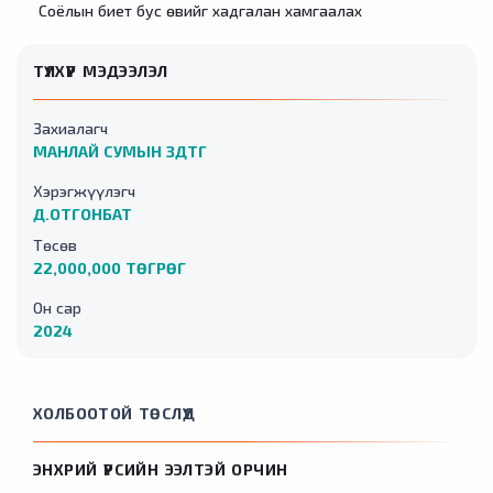
Соёлын биет бус өвийг хадгалан хамгаалах
ТҮЛХҮҮР МЭДЭЭЛЭЛ
Захиалагч
МАНЛАЙ СУМЫН ЗДТГ
Хэрэгжүүлэгч
Д.ОТГОНБАТ
Төсөв
22,000,000 ТӨГРӨГ
Он сар
2024
ХОЛБООТОЙ ТӨСЛҮҮД
ЭНХРИЙ ҮРСИЙН ЭЭЛТЭЙ ОРЧИН