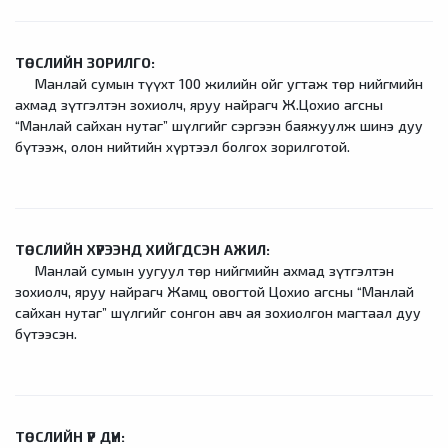
ТӨСЛИЙН ЗОРИЛГО:
Манлай сумын түүхт 100 жилийн ойг угтаж төр нийгмийн
ахмад зүтгэлтэн зохиолч, яруу найрагч Ж.Цохио агсны
“Манлай сайхан нутаг” шүлгийг сэргээн баяжуулж шинэ дуу
бүтээж, олон нийтийн хүртээл болгох зорилготой.
ТӨСЛИЙН ХҮРЭЭНД ХИЙГДСЭН АЖИЛ:
Манлай сумын уугуул төр нийгмийн ахмад зүтгэлтэн
зохиолч, яруу найрагч Жамц овогтой Цохио агсны “Манлай
сайхан нутаг” шүлгийг сонгон авч ая зохиолгон магтаал дуу
бүтээсэн.
ТӨСЛИЙН ҮР ДҮН: