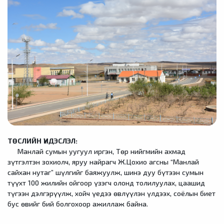
ТӨСЛИЙН ҮНДЭСЛЭЛ:
Манлай сумын уугуул иргэн, Төр нийгмийн ахмад
зүтгэлтэн зохиолч, яруу найрагч Ж.Цохио агсны “Манлай
сайхан нутаг” шүлгийг баяжуулж, шинэ дуу бүтээн сумын
түүхт 100 жилийн ойгоор үзэгч олонд толилуулах, цаашид
түгээн дэлгэрүүлж, хойч үедээ өвлүүлэн үлдээх, соёлын биет
бус өвийг бий болгохоор ажиллаж байна.