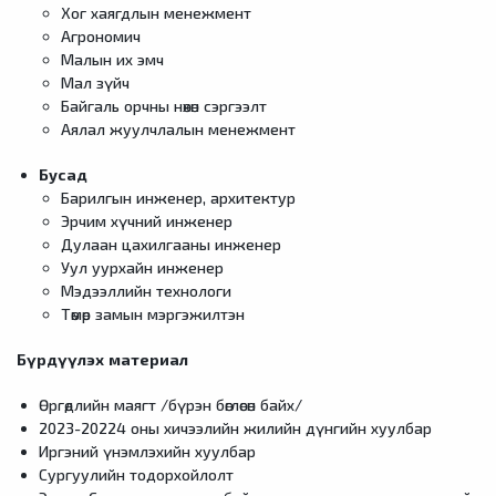
Хог хаягдлын менежмент
Агрономич
Малын их эмч
Мал зүйч
Байгаль орчны нөхөн сэргээлт
Аялал жуулчлалын менежмент
Бусад
Барилгын инженер, архитектур
Эрчим хүчний инженер
Дулаан цахилгааны инженер
Уул уурхайн инженер
Мэдээллийн технологи
Төмөр замын мэргэжилтэн
Бүрдүүлэх материал
Өргөдлийн маягт /бүрэн бөглөсөн байх/
2023-20224 оны хичээлийн жилийн дүнгийн хуулбар
Иргэний үнэмлэхийн хуулбар
Сургуулийн тодорхойлолт