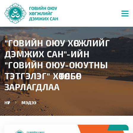
"ГОВИЙН ОЮУ ХӨГЖЛИЙГ
ДЭМЖИХ САН"-ИЙН
"ГОВИЙН ОЮУ-ОЮУТНЫ
ТЭТГЭЛЭГ" ХӨТӨЛБӨР
ЗАРЛАГДЛАА
НҮҮР
МЭДЭЭ