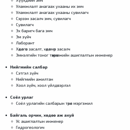
Хүүхдийн эмч
Уламжлалт анагаах ухааны их эмч
Уламжлалт анагаах ухааны сувилагч
Сэрээн засалч эмч, сувилагч
Сувилагч
Эх баригч бага эмч
Эм зүйч
Лаборант
Хөдөлгөөн засалт, хөдөлмөр засалч
Эмнэлгийн тоног төхөөрөмжийн ашиглалтын инженер
Нийгмийн салбар
Сэтгэл зүйч
Нийгмийн ажилтан
Хоол зүйч, хоол үйлдвэрлэл
Соёл урлаг
Соёл урлагийн салбарын төрөл мэргэжил
Байгаль орчин, хөдөө аж ахуй
Ус ашиглалтын инженер
Гидрогеологич