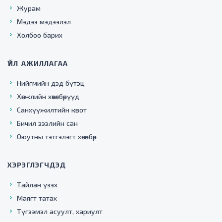
Журам
Мэдээ мэдээлэл
Холбоо барих
ҮЙЛ АЖИЛЛАГАА
Нийгмийн дэд бүтэц
Хөгжлийн хөтөлбөрүүд
Санхүүжилтийн квот
Бичил зээлийн сан
Оюутны тэтгэлэгт хөтөлбөр
ХЭРЭГЛЭГЧДЭД
Тайлан үзэх
Маягт татах
Түгээмэл асуулт, хариулт