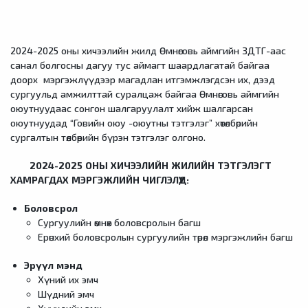
2024-2025 оны хичээлийн жилд Өмнөговь аймгийн ЗДТГ-аас
санал болгосны дагуу тус аймагт шаардлагатай байгаа
доорх мэргэжлүүдээр магадлан итгэмжлэгдсэн их, дээд
сургуульд амжилттай суралцаж байгаа Өмнөговь аймгийн
оюутнуудаас сонгон шалгаруулалт хийж шалгарсан
оюутнуудад “Говийн оюу -оюутны тэтгэлэг” хөтөлбөрийн
сургалтын төлбөрийн бүрэн тэтгэлэг олгоно.
2024-2025 ОНЫ ХИЧЭЭЛИЙН ЖИЛИЙН ТЭТГЭЛЭГТ
ХАМРАГДАХ МЭРГЭЖЛИЙН ЧИГЛЭЛҮҮД:
Боловсрол
Сургуулийн өмнөх боловсролын багш
Ерөнхий боловсролын сургуулийн төрөл мэргэжлийн багш
Эрүүл мэнд
Хүний их эмч
Шүдний эмч