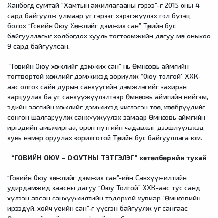
Ханбогд сумтай “Хамтын ажиллагааны гэрээ”-г 2015 оны 4
сард байгуулж улмаар уг гэрээг хэрэгжүүлэх гол бүтэц
болох “Говийн Оюу Хөгжлийг дэмжих сан” Төрийн бус
байгууллагыг холбогдох хууль тогтоомжийн дагуу мөн оныхоо
9 сард байгуулсан.
“Говийн Оюу хөгжлийг дэмжих сан” нь Өмнөговь аймгийн
тогтвортой хөгжлийг дэмжихэд зориулж “Оюу толгой” ХХК-
аас олгох сайн дурын санхүүгийн дэмжлэгийг захиран
зарцуулах ба уг санхүүжүүлэлтээр Өмнөговь аймгийн нийгэм,
эдийн засгийн хөгжлийг дэмжихэд чиглэсэн төсөл, хөтөлбөрүүдийг
сонгон шалгаруулж санхүүжүүлэх замаар Өмнөговь аймгийн
иргэдийн амьжиргаа, орон нутгийн чадавхыг дээшлүүлэхэд
хувь нэмэр оруулах зорилготой Төрийн бус байгууллага юм.
“ГОВИЙН ОЮУ – ОЮУТНЫ ТЭТГЭЛЭГ” хөтөлбөрийн тухай
“Говийн Оюу хөгжлийг дэмжих сан”-ийн Санхүүжилтийн
удирдамжид заасны дагуу “Оюу Толгой” ХХК-аас тус санд
хүлээн авсан санхүүжилтийн тодорхой хувиар “Өмнөговийн
ирээдүй, хойч үеийн сан”-г үүсгэн байгуулж уг сангаас