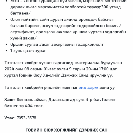
Эссэ – Сонгон суралцаж буй чиглэл, мэргэжил, мөн төгссөний
дараах ажил мэргэжилтэй холбоотой төлөвлөгөө /300 үгэнд
багтаана/
Олон нийтийн, сайн дурын ажилд оролцож байсныг
батлах баримт, эсхүл тэдгээрийг тодорхойлсон бичиг. /
сертификат, оролцсон ажлаас үр шим хүртсэн хөндлөнгийн
хүний захиа/
Оршин суугаа Засаг захиргааны тодорхойлолт
1 хувь цээж зураг
Тэтгэлэгт хөтөлбөрт хүсэлт гаргагчид материалаа бүрдүүлэн
2024 оны 08 сарын 01-ээс эхлэн 9 сарын 20-ны 17:00 цаг
хүртэл Говийн Оюу Хөгжлийг Дэмжих Санд ирүүлнэ үү.
Тэтгэлэгт хөтөлбөрийн өргөдлийн маягтыг
энд дарж
авна уу
Хаяг:
Өмнөговь аймаг, Даланзадгад сум, 3-р баг. Голомт
бизнес төв 404 тоот,
Утас:
7053-3578
ГОВИЙН ОЮУ ХӨГЖЛИЙГ ДЭМЖИХ САН