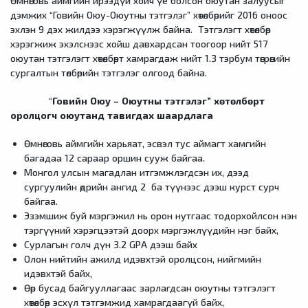
Өмнөговь аймгийн ирээдүй хойч үе болсон оюутан залуусыг
дэмжих “Говийн Оюу-Оюутны тэтгэлэг” хөтөлбөрийг 2016 оноос
эхлэн 9 дэх жилдээ хэрэгжүүлж байна. Тэтгэлэгт хөтөлбөр
хэрэгжиж эхэлснээс хойш давхардсан тоогоор нийт 517
оюутан тэтгэлэгт хөтөлбөрт хамрагдаж нийт 1.3 тэрбум төгрөгийн
сургалтын төлбөрийн тэтгэлэг олгоод байна.
“
Говийн Оюу – Оюутны тэтгэлэг” хөтөлбөрт
оролцогч оюутанд тавигдах шаардлага
Өмнөговь аймгийн харьяат, эсвэл тус аймагт хамгийн
багадаа 12 сараар оршин сууж байгаа.
Монгол улсын магадлан итгэмжлэгдсэн их, дээд
сургуулийн өдрийн ангид 2 ба түүнээс дээш курст сурч
байгаа.
Эзэмшиж буй мэргэжил нь орон нутгаас тодорхойлсон нэн
тэргүүний хэрэгцээтэй доорх мэргэжлүүдийн нэг байх,
Сурлагын голч дүн 3.2 GPA дээш байх
Олон нийтийн ажилд идэвхтэй оролцсон, нийгмийн
идэвхтэй байх,
Өөр бусад байгууллагаас зарлагдсан оюутны тэтгэлэгт
хөтөлбөр эсхүл тэтгэмжид хамрагдаагүй байх,