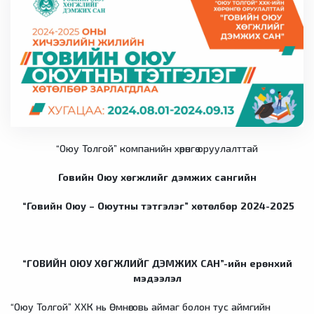
“Оюу Толгой” компанийн хөрөнгө оруулалттай
Говийн Оюу хөгжлийг дэмжих сангийн
“Говийн Оюу – Оюутны тэтгэлэг” хөтөлбөр 2024-2025
“ГОВИЙН ОЮУ ХӨГЖЛИЙГ ДЭМЖИХ САН”-ийн ерөнхий
мэдээлэл
“Оюу Толгой” ХХК нь Өмнөговь аймаг болон тус аймгийн