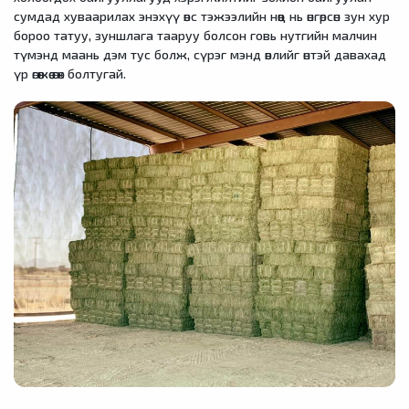
сумдад хуваарилах энэхүү өвс тэжээлийн нөөц нь өнгөрсөн зун хур
бороо татуу, зуншлага тааруу болсон говь нутгийн малчин
түмэнд маань дэм тус болж, сүрэг мэнд өвлийг өнтэй давахад
үр өгөөжөө өгөх болтугай.