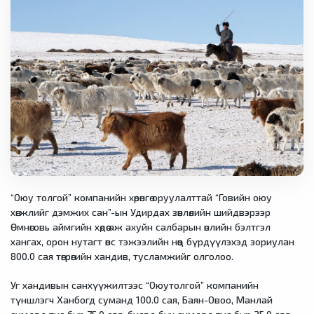
“Оюу толгой” компанийн хөрөнгө оруулалттай “Говийн оюу
хөгжлийг дэмжих сан”-ын Удирдах зөвлөлийн шийдвэрээр
Өмнөговь аймгийн хөдөө аж ахуйн салбарын өвлийн бэлтгэл
хангах, орон нутагт өвс тэжээлийн нөөц бүрдүүлэхэд зориулан
800.0 сая төгрөгийн хандив, тусламжийг олголоо.
Уг хандивын санхүүжилтээс “Оюутолгой” компанийн
түншлэгч Ханбогд суманд 100.0 сая, Баян-Овоо, Манлай