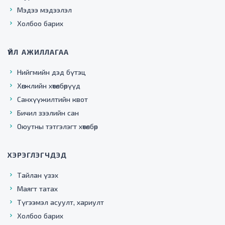
Мэдээ мэдээлэл
Холбоо барих
ҮЙЛ АЖИЛЛАГАА
Нийгмийн дэд бүтэц
Хөгжлийн хөтөлбөрүүд
Санхүүжилтийн квот
Бичил зээлийн сан
Оюутны тэтгэлэгт хөтөлбөр
ХЭРЭГЛЭГЧДЭД
Тайлан үзэх
Маягт татах
Түгээмэл асуулт, хариулт
Холбоо барих