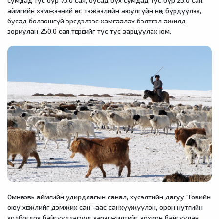
сумдад тус бүр 75.0 сая, бусад бүх сумдад тус бүр 25.0 сая,
аймгийн хэмжээний өвс тэжээлийн аюулгүйн нөөц бүрдүүлэх,
бусад болзошгүй эрсдэлээс хамгаалах бэлтгэл ажилд
зориулан 250.0 сая төгрөгийг тус тус зарцуулах юм.
Өмнөговь аймгийн удирдлагын санал, хүсэлтийн дагуу “Говийн
оюу хөгжлийг дэмжих сан”-аас санхүүжүүлэн, орон нутгийн
холбогдох байгууллагууд хэрэгжилтийг зохион байгуулан