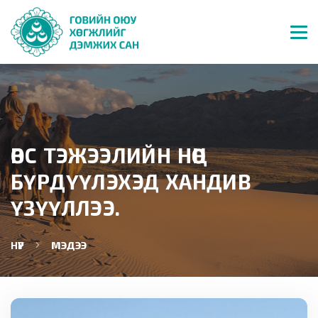
ӨВС ТЭЖЭЭЛИЙН НӨӨЦ
БҮРДҮҮЛЭХЭД ХАНДИВ
ҮЗҮҮЛЛЭЭ.
НҮҮР
МЭДЭЭ