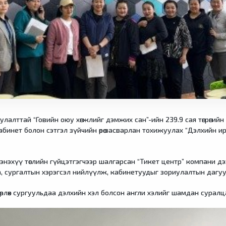
руулалттай “Говийн оюу хөгжлийг дэмжих сан”-ийн 239.9 сая төгрөги
бинет болон сэтгэл зүйчийн өрөө засварлан тохижуулах “Дэлхийн ир
ан энэхүү төслийн гүйцэтгэгчээр шалгарсан “Тикет центр” компани 
га, сургалтын хэрэгсэл нийлүүлж, кабинетуудыг зориулалтын дагу
өрлөх сургуульдаа дэлхийн хэл болсон англи хэлийг шамдан суралца