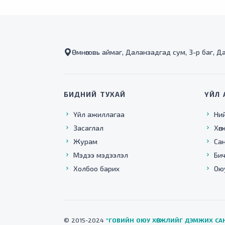
Өмнөговь аймаг, Даланзадгад сум, 3-р баг, Да
БИДНИЙ ТУХАЙ
ҮЙЛ 
Үйл ажиллагаа
Ни
Засаглал
Хөг
Журам
Са
Мэдээ мэдээлэл
Бич
Холбоо барих
Оюу
© 2015-2024
"ГОВИЙН ОЮУ ХӨГЖЛИЙГ ДЭМЖИХ СА