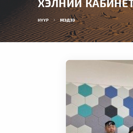
ХЭЛНИЙ КАБИНЕТ,
НҮҮР
МЭДЭЭ