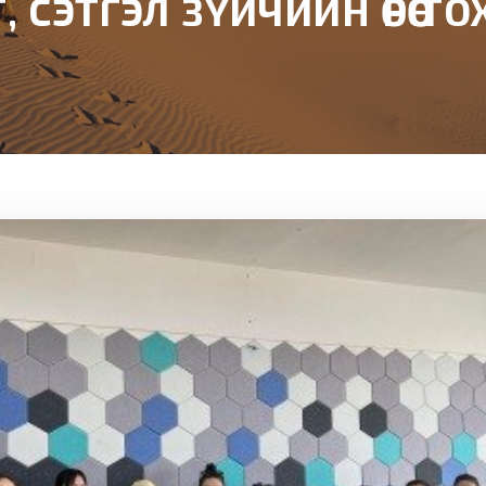
 СЭТГЭЛ ЗҮЙЧИЙН ӨРӨӨ Т