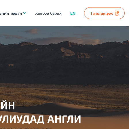
ийн төлөө сан
Холбоо барих
EN
Тайлан үзэх
ИЙН
УЛИУДАД АНГЛИ