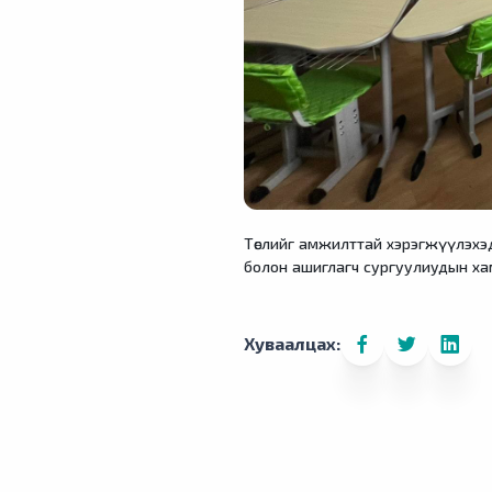
Төслийг амжилттай хэрэгжүүлэхэ
болон ашиглагч сургуулиудын ха
Хуваалцах: