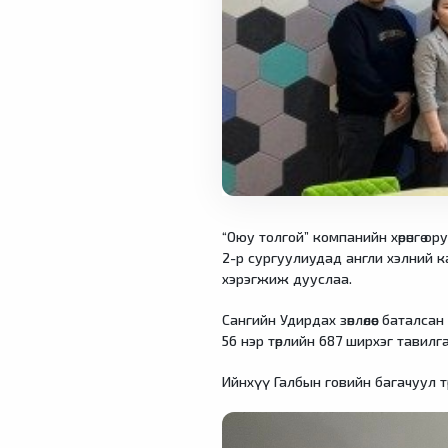
“Оюу толгой” компанийн хөрөнгө о
2-р сургуулиудад англи хэлний ка
хэрэгжиж дууслаа.
Сангийн Удирдах зөвлөлөөс баталс
56 нэр төрлийн 687 ширхэг тавил
Ийнхүү Галбын говийн багачуул т