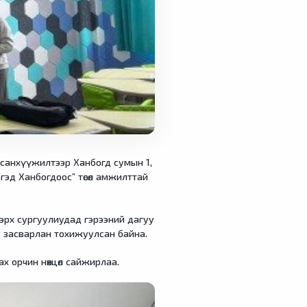
йн санхүүжилтээр Ханбогд сумын 1,
гэд Ханбогдоос” төсөл амжилттай
дээрх сургуулиудад гэрээний дагуу
у засварлан тохижуулсан байна.
х орчин нөхцөл сайжирлаа.