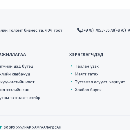
лан, Голомт бизнес төв, 404 тоот
(+976) 7053-3578
(+976) 
АЖИЛЛАГАА
ХЭРЭГЛЭГЧДЭД
йгмийн дэд бүтэц
Тайлан үзэх
жлийн хөтөлбөрүүд
Маягт татах
нхүүжилтийн квот
Түгээмэл асуулт, хариулт
ил зээлийн сан
Холбоо барих
тны тэтгэлэгт хөтөлбөр
Н"
БҮХ ЭРХ ХУУЛИАР ХАМГААЛАГДСАН