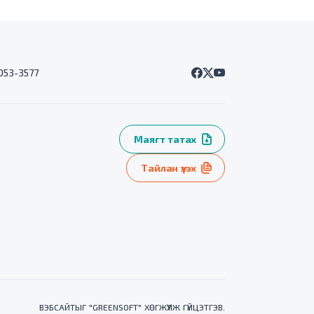
7053-3577
Маягт татах
Тайлан үзэх
ВЭБСАЙТ
ЫГ "
GREENSOFT
" ХӨГЖҮҮЛЖ ГҮЙЦЭТГЭВ.