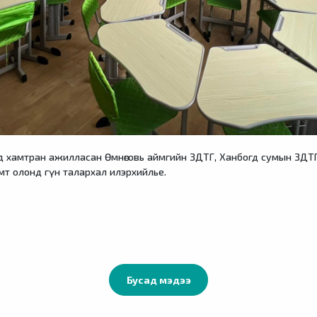
д хамтран ажилласан Өмнөговь аймгийн ЗДТГ, Ханбогд сумын ЗДТГ,
мт олонд гүн талархал илэрхийлье.
Бусад мэдээ