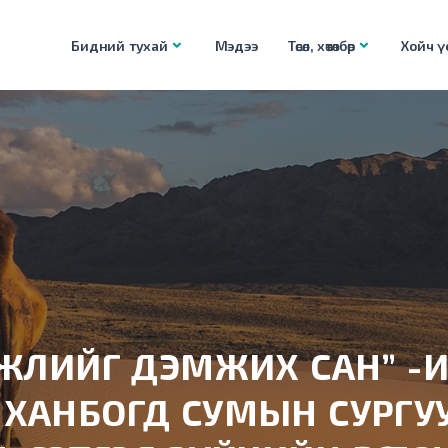
Бидний тухай
Мэдээ
Төсөл, хөтөлбөр
Хойч үе
ГЖЛИЙГ ДЭМЖИХ САН” -
ХАНБОГД СУМЫН СУРГУ