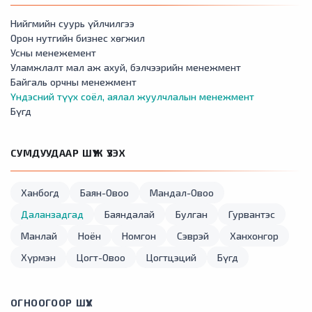
Нийгмийн суурь үйлчилгээ
Орон нутгийн бизнес хөгжил
Усны менежемент
Уламжлалт мал аж ахуй, бэлчээрийн менежмент
Байгаль орчны менежмент
Үндэсний түүх соёл, аялал жуулчлалын менежмент
Бүгд
СУМДУУДААР ШҮҮЖ ҮЗЭХ
Ханбогд
Баян-Овоо
Мандал-Овоо
Даланзадгад
Баяндалай
Булган
Гурвантэс
Манлай
Ноён
Номгон
Сэврэй
Ханхонгор
Хүрмэн
Цогт-Овоо
Цогтцэций
Бүгд
ОГНООГООР ШҮҮХ