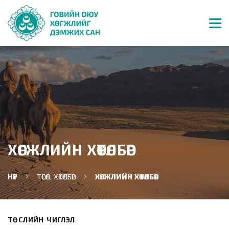
ХӨГЖЛИЙН ХӨТӨЛБӨР
НҮҮР
ТӨСӨЛ, ХӨТӨЛБӨР
ХӨГЖЛИЙН ХӨТӨЛБӨР
ТӨСЛИЙН ЧИГЛЭЛ