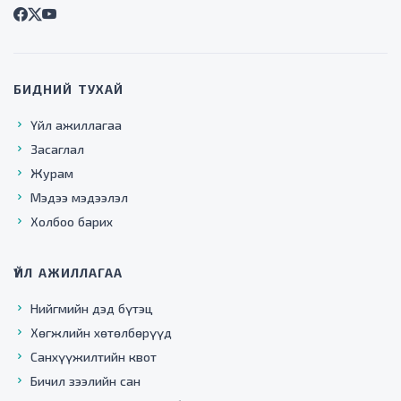
БИДНИЙ ТУХАЙ
Үйл ажиллагаа
Засаглал
Журам
Мэдээ мэдээлэл
Холбоо барих
ҮЙЛ АЖИЛЛАГАА
Нийгмийн дэд бүтэц
Хөгжлийн хөтөлбөрүүд
Санхүүжилтийн квот
Бичил зээлийн сан