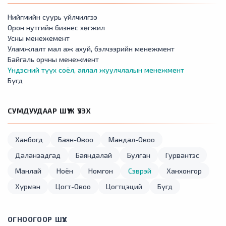
Нийгмийн суурь үйлчилгээ
Орон нутгийн бизнес хөгжил
Усны менежемент
Уламжлалт мал аж ахуй, бэлчээрийн менежмент
Байгаль орчны менежмент
Үндэсний түүх соёл, аялал жуулчлалын менежмент
Бүгд
СУМДУУДААР ШҮҮЖ ҮЗЭХ
Ханбогд
Баян-Овоо
Мандал-Овоо
Даланзадгад
Баяндалай
Булган
Гурвантэс
Манлай
Ноён
Номгон
Сэврэй
Ханхонгор
Хүрмэн
Цогт-Овоо
Цогтцэций
Бүгд
ОГНООГООР ШҮҮХ