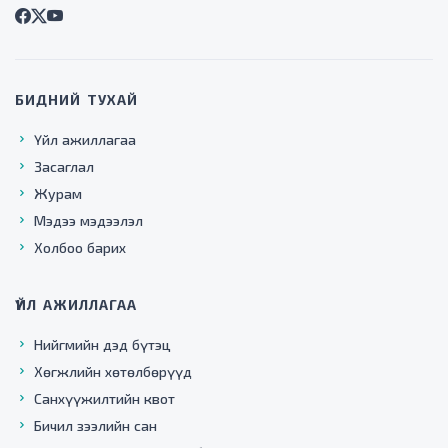
БИДНИЙ ТУХАЙ
Үйл ажиллагаа
Засаглал
Журам
Мэдээ мэдээлэл
Холбоо барих
ҮЙЛ АЖИЛЛАГАА
Нийгмийн дэд бүтэц
Хөгжлийн хөтөлбөрүүд
Санхүүжилтийн квот
Бичил зээлийн сан