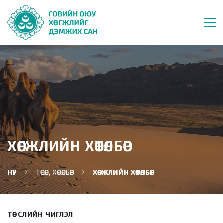
ХӨГЖЛИЙН ХӨТӨЛБӨР
НҮҮР
ТӨСӨЛ, ХӨТӨЛБӨР
ХӨГЖЛИЙН ХӨТӨЛБӨР
ТӨСЛИЙН ЧИГЛЭЛ