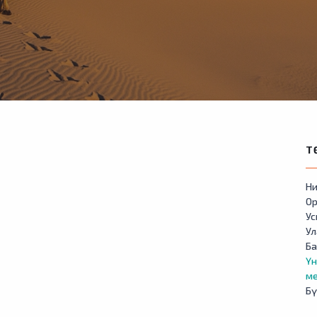
Т
Ни
Ор
У
Ул
Б
Үн
м
Бү