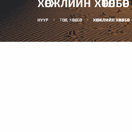
ХӨГЖЛИЙН ХӨТӨЛБӨР
НҮҮР
ТӨСӨЛ, ХӨТӨЛБӨР
ХӨГЖЛИЙН ХӨТӨЛБӨР