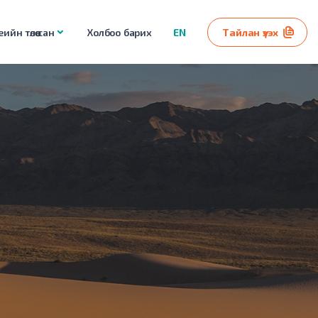
ийн төлөө сан
Холбоо барих
EN
Тайлан үзэх