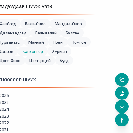
УМДУУДААР ШҮҮЖ ҮЗЭХ
Ханбогд
Баян-Овоо
Мандал-Овоо
Даланзадгад
Баяндалай
Булган
Гурвантэс
Манлай
Ноён
Номгон
Сэврэй
Ханхонгор
Хүрмэн
Цогт-Овоо
Цогтцэций
Бүгд
ГНООГООР ШҮҮХ
2026
2025
2024
2023
2022
2021