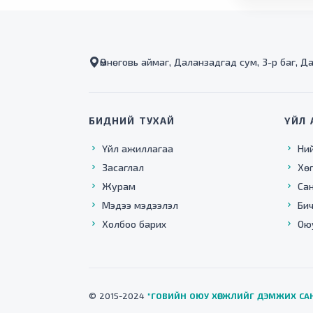
Өмнөговь аймаг, Даланзадгад сум, 3-р баг, Д
БИДНИЙ ТУХАЙ
ҮЙЛ 
Үйл ажиллагаа
Ни
Засаглал
Хө
Журам
Са
Мэдээ мэдээлэл
Бич
Холбоо барих
Ою
© 2015-2024
"ГОВИЙН ОЮУ ХӨГЖЛИЙГ ДЭМЖИХ СА