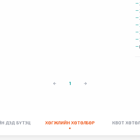
1
Н ДЭД БҮТЭЦ
ХӨГЖЛИЙН ХӨТӨЛБӨР
КВОТ ХӨТӨ