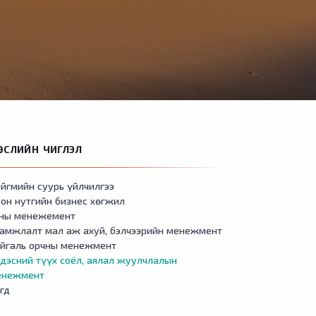
ӨСЛИЙН ЧИГЛЭЛ
йгмийн суурь үйлчилгээ
он нутгийн бизнес хөгжил
сны менежемент
амжлалт мал аж ахуй, бэлчээрийн менежмент
айгаль орчны менежмент
дэсний түүх соёл, аялал жуулчлалын
енежмент
гд