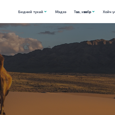
Бидний тухай
Мэдээ
Төсөл, хөтөлбөр
Хойч үе