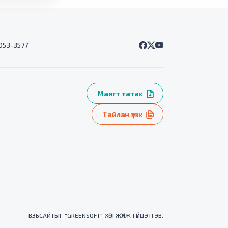
7053-3577
Маягт татах
Тайлан үзэх
ВЭБСАЙТ
ЫГ "
GREENSOFT
" ХӨГЖҮҮЛЖ ГҮЙЦЭТГЭВ.