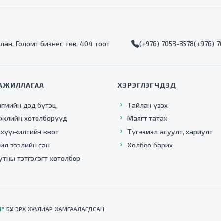
алан, Голомт бизнес төв, 404 тоот
(+976) 7053-3578
(+976) 
АЖИЛЛАГАА
ХЭРЭГЛЭГЧДЭД
йгмийн дэд бүтэц
Тайлан үзэх
гжлийн хөтөлбөрүүд
Маягт татах
нхүүжилтийн квот
Түгээмэл асуулт, хариулт
ил зээлийн сан
Холбоо барих
утны тэтгэлэгт хөтөлбөр
Н"
БҮХ ЭРХ ХУУЛИАР ХАМГААЛАГДСАН