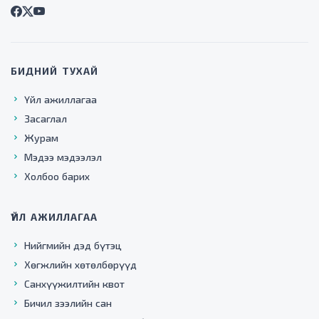
БИДНИЙ ТУХАЙ
Үйл ажиллагаа
Засаглал
Журам
Мэдээ мэдээлэл
Холбоо барих
ҮЙЛ АЖИЛЛАГАА
Нийгмийн дэд бүтэц
Хөгжлийн хөтөлбөрүүд
Санхүүжилтийн квот
Бичил зээлийн сан