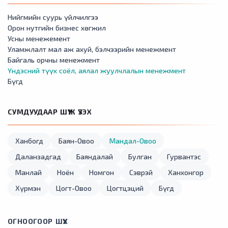
Нийгмийн суурь үйлчилгээ
Орон нутгийн бизнес хөгжил
Усны менежемент
Уламжлалт мал аж ахуй, бэлчээрийн менежмент
Байгаль орчны менежмент
Үндэсний түүх соёл, аялал жуулчлалын менежмент
Бүгд
СУМДУУДААР ШҮҮЖ ҮЗЭХ
Ханбогд
Баян-Овоо
Мандал-Овоо
Даланзадгад
Баяндалай
Булган
Гурвантэс
Манлай
Ноён
Номгон
Сэврэй
Ханхонгор
Хүрмэн
Цогт-Овоо
Цогтцэций
Бүгд
ОГНООГООР ШҮҮХ