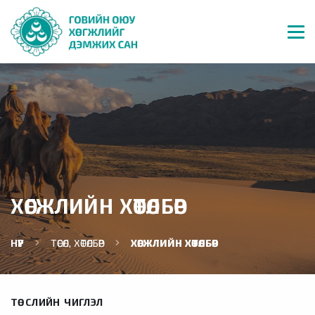
ХӨГЖЛИЙН ХӨТӨЛБӨР
НҮҮР
ТӨСӨЛ, ХӨТӨЛБӨР
ХӨГЖЛИЙН ХӨТӨЛБӨР
ТӨСЛИЙН ЧИГЛЭЛ