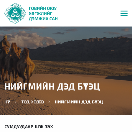
НИЙГМИЙН ДЭД БҮТЭЦ
НҮҮР
ТӨСӨЛ, ХӨТӨЛБӨР
НИЙГМИЙН ДЭД БҮТЭЦ
СУМДУУДААР ШҮҮЖ ҮЗЭХ