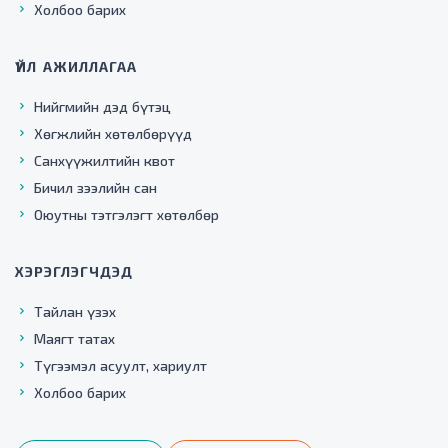
Холбоо барих
ҮЙЛ АЖИЛЛАГАА
Нийгмийн дэд бүтэц
Хөгжлийн хөтөлбөрүүд
Санхүүжилтийн квот
Бичил зээлийн сан
Оюутны тэтгэлэгт хөтөлбөр
ХЭРЭГЛЭГЧДЭД
Тайлан үзэх
Маягт татах
Түгээмэл асуулт, хариулт
Холбоо барих