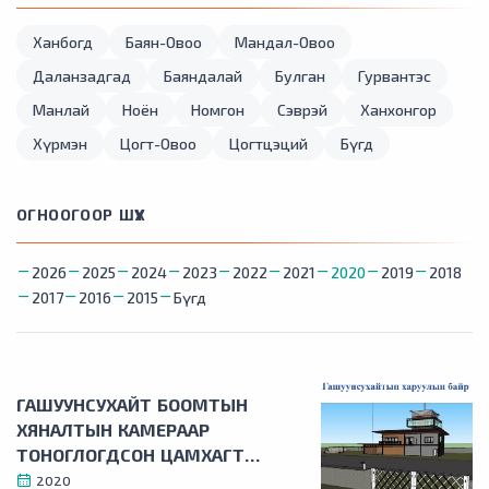
Ханбогд
Баян-Овоо
Мандал-Овоо
Даланзадгад
Баяндалай
Булган
Гурвантэс
Манлай
Ноён
Номгон
Сэврэй
Ханхонгор
Хүрмэн
Цогт-Овоо
Цогтцэций
Бүгд
ОГНООГООР ШҮҮХ
2026
2025
2024
2023
2022
2021
2020
2019
2018
2017
2016
2015
Бүгд
ГАШУУНСУХАЙТ БООМТЫН
ХЯНАЛТЫН КАМЕРААР
ТОНОГЛОГДСОН ЦАМХАГТ
ХАРУУЛЫН БАЙР
2020