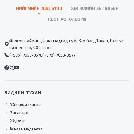
НИЙГМИЙН ДЭД БҮТЭЦ
ХӨГЖЛИЙН ХӨТӨЛБӨР
КВОТ ХӨТӨЛБӨРҮҮД
Өмнөговь аймаг, Даланзадгад сум, 3-р баг, Далан, Голомт
бизнес төв, 404 тоот
(+976) 7053-3578
(+976) 7053-3577
БИДНИЙ ТУХАЙ
Үйл ажиллагаа
Засаглал
Журам
Мэдээ мэдээлэл