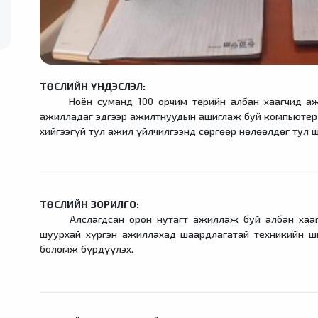
ТӨСЛИЙН ҮНДЭСЛЭЛ:
Ноён суманд 100 орчим төрийн албан хаагчид ажил
ажилладаг эдгээр ажилтнуудын ашиглаж буй компьютер 
хийгээгүй тул ажил үйлчилгээнд сөргөөр нөлөөлдөг тул 
ТӨСЛИЙН ЗОРИЛГО:
Алслагдсан орон нутагт ажиллаж буй албан хаагчи
шуурхай хүргэн ажиллахад шаардлагатай техникийн ши
боломж бүрдүүлэх.