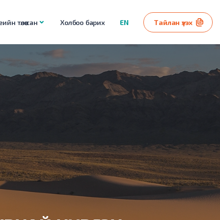
ийн төлөө сан
Холбоо барих
EN
Тайлан үзэх