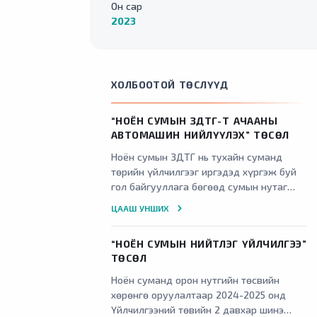
Он сар
2023
ХОЛБООТОЙ ТӨСЛҮҮД
“НОЁН СУМЫН ЗДТГ-Т АЧААНЫ
АВТОМАШИН НИЙЛҮҮЛЭХ” ТӨСӨЛ
Ноён сумын ЗДТГ нь тухайн суманд
төрийн үйлчилгээг иргэдэд хүргэж буй
гол байгууллага бөгөөд сумын нутаг
дэвсгэрт нийтийг хамарсан аливаа үйл
ЦААШ УНШИХ
ажиллагаа зохион байгуулах, цас зуд,
үер ус зэрэг байгалийн гамшигт үзэгдэл
“НОЁН СУМЫН НИЙТЛЭГ ҮЙЛЧИЛГЭЭ”
тохиоход
ТӨСӨЛ
Ноён суманд орон нутгийн төсвийн
хөрөнгө оруулалтаар 2024-2025 онд
Үйлчилгээний төвийн 2 давхар шинэ