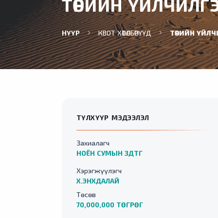
ТӨРИЙН ҮЙЛЧИЛГ
НҮҮР
КВОТ ХӨТӨЛБӨРҮҮД
ТӨРИЙН ҮЙЛЧ
ТҮЛХҮҮР МЭДЭЭЛЭЛ
Захиалагч
НОЁН СУМЫН ЗДТГ
Хэрэгжүүлэгч
Х.ЭНХДАЛАЙ
Төсөв
70,000,000 ТӨГРӨГ