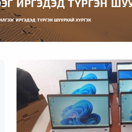
ЭЭГ ИРГЭДЭД ТҮРГЭН ШУ
ИЛГЭЭГ ИРГЭДЭД ТҮРГЭН ШУУРХАЙ ХҮРГЭХ