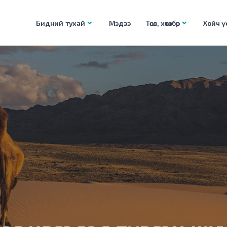
Бидний тухай
Мэдээ
Төсөл, хөтөлбөр
Хойч үе