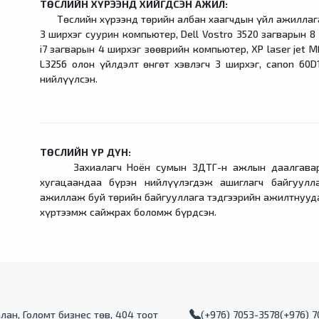
ТӨСЛИЙН ХҮРЭЭНД ХИЙГДСЭН АЖИЛ:
Төслийн хүрээнд төрийн албан хаагчдын үйл ажиллагаа
3 ширхэг суурин компьютер, Dell Vostro 3520 загварын 8 
i7 загварын 4 ширхэг зөөврийн компьютер, XP laser jet M
L3256 олон үйлдэлт өнгөт хэвлэгч 3 ширхэг, canon 60D
нийлүүлсэн.
ТӨСЛИЙН ҮР ДҮН:
Захиалагч Ноён сумын ЗДТГ-н ажлын даалгавар, гэ
хугацаандаа бүрэн нийлүүлэгдэж ашиглагч байгуулл
ажиллаж буй төрийн байгууллага тэдгээрийн ажилтнууда
хүртээмж сайжрах боломж бүрдсэн.
алан, Голомт бизнес төв, 404 тоот
(+976) 7053-3578
(+976) 