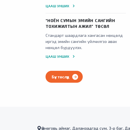
барилга баригдаж 2025 оны 4 сард
ЦААШ УНШИХ
улсын комисс хүлээн авсан
“НОЁН СУМЫН ЭМИЙН САНГИЙН
ТОХИЖИЛТЫН АЖИЛ” ТӨСӨЛ
Стандарт шаардлага хангасан нөхцөлд
иргэд эмийн сангийн үйлчилгээ авах
нөхцөл бүрдүүлэх.
ЦААШ УНШИХ
Бүх төслүүд
Өмнөговь аймаг, Даланзадгад сум, 3-р баг, Д