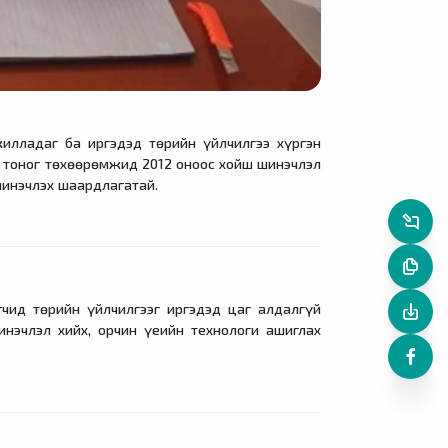
ладаг ба иргэдэд төрийн үйлчилгээ хүргэн
тоног төхөөрөмжид 2012 оноос хойш шинэчлэл
шинэчлэх шаардлагатай.
д төрийн үйлчилгээг иргэдэд цаг алдалгүй
нэчлэл хийх, орчин үеийн технологи ашиглах