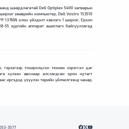
нд шаардлагатай Dell Optiplex 5400 загварын
ширхэг зөөврийн компьютер, Dell Vostro 153510
FP 137NW олон үйлдэлт хэвлэгч 1 ширхэг, Epson
18-55 зургийн аппарат ашиглагч байгууллагад
рээгээр тохиролцсон техник хэрэгсэл цаг
ага хүлээн авснаар алслагдсан орон нутагт
ас иргэдэд үзүүлэх төрийн үйлчилгээнд чанар,
7053-3577