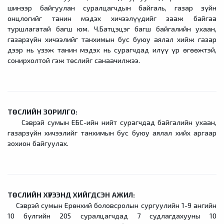
шинээр байгуулан суралцагчдын байгаль, газар зүйн
онцлогийг танин мэдэх хичээлүүдийг зааж байгаа
туршлагатай багш юм. Ч.Батцэцэг багш байгалийн ухаан,
газарзүйн хичээлийг танхимын бус буюу аялал хийж газар
дээр нь үзэж танин мэдэх нь сурагчдад илүү үр өгөөжтэй,
сонирхолтой гэж төслийг санаачилжээ.
ТӨСЛИЙН ЗОРИЛГО:
Сэврэй сумын ЕБС-ийн нийт сурагчдад байгалийн ухаан,
газарзүйн хичээлийг танхимын бус буюу аялал хийх аргаар
зохион байгуулах.
ТӨСЛИЙН ХҮРЭЭНД ХИЙГДСЭН АЖИЛ:
Сэврэй сумын Ерөнхий боловсролын сургуулийн 1-9 ангийн
10 бүлгийн 205 суралцагчдад 7 судлагдахууны 10