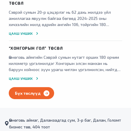
ТӨСӨЛ
Сэврэй сумын 20-р цэцэрлэг нь 62 дахь жилдээ үйл
ажиллагаа явуулж байгаа бөгөөд 2024-2025 оны
хичээлийн жилд өдрийн ангийн 106, тойргийн 180
хүүхдийг хамруулж, 9 багш нийт 14 ажилтны орон
ЦААШ УНШИХ
тоотой үйл ажиллагаагаа явуулж байна.
“ХОНГОРЫН ГОЛ” ТӨСӨЛ
Өмнөговь аймгийн Сэврэй сумын нутагт орших 180 орчим
километр үргэлжилдэг Хонгорын элсэн манхан нь
баруун хойноос зүүн урагш чиглэн үргэлжилсэн, нийтдээ
965 хавтгай дөрвөлжин километр талбайтай, элсний
ЦААШ УНШИХ
хамгийн өргөн нь баруун хойд талдаа 27 километр,
хамгийн нарийн нь төв хэсэгтээ 800 метр байдаг.
Бүх төслүүд
Өмнөговь аймаг, Даланзадгад сум, 3-р баг, Далан, Голомт
бизнес төв, 404 тоот