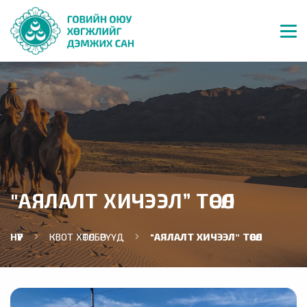
"АЯЛАЛТ ХИЧЭЭЛ” ТӨСӨЛ
НҮҮР
КВОТ ХӨТӨЛБӨРҮҮД
"АЯЛАЛТ ХИЧЭЭЛ” ТӨСӨЛ