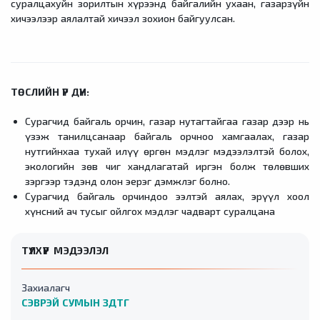
суралцахуйн зорилтын хүрээнд байгалийн ухаан, газарзүйн
хичээлээр аялалтай хичээл зохион байгуулсан.
ТӨСЛИЙН ҮР ДҮН:
Сурагчид байгаль орчин, газар нутагтайгаа газар дээр нь
үзэж танилцсанаар байгаль орчноо хамгаалах, газар
нутгийнхаа тухай илүү өргөн мэдлэг мэдээлэлтэй болох,
экологийн зөв чиг хандлагатай иргэн болж төлөвших
зэргээр тэдэнд олон эерэг дэмжлэг болно.
Сурагчид байгаль орчиндоо ээлтэй аялах, эрүүл хоол
хүнсний ач тусыг ойлгох мэдлэг чадварт суралцана
ТҮЛХҮҮР МЭДЭЭЛЭЛ
Захиалагч
СЭВРЭЙ СУМЫН ЗДТГ