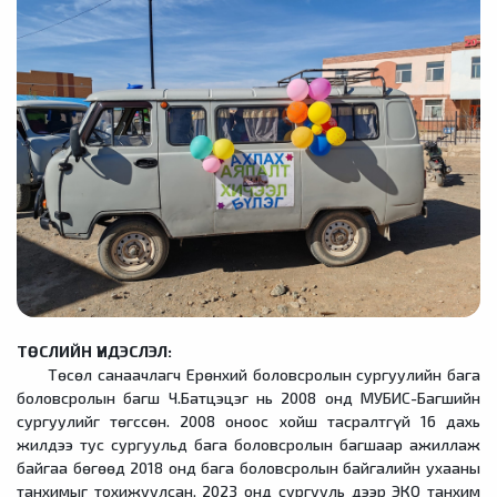
ТӨСЛИЙН ҮНДЭСЛЭЛ:
Төсөл санаачлагч Ерөнхий боловсролын сургуулийн бага
боловсролын багш Ч.Батцэцэг нь 2008 онд МУБИС-Багшийн
сургуулийг төгссөн. 2008 оноос хойш тасралтгүй 16 дахь
жилдээ тус сургуульд бага боловсролын багшаар ажиллаж
байгаа бөгөөд 2018 онд бага боловсролын байгалийн ухааны
танхимыг тохижуулсан, 2023 онд сургууль дээр ЭКО танхим