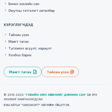
Бичил зээлийн сан
Оюутны тэтгэлэгт хөтөлбөр
ХЭРЭГЛЭГЧДЭД
Тайлан үзэх
Маягт татах
Түгээмэл асуулт, хариулт
Холбоо барих
Маягт татах
Тайлан үзэх
© 2015-2024
"ГОВИЙН ОЮУ ХӨГЖЛИЙГ ДЭМЖИХ САН"
БҮХ ЭРХ
ХУУЛИАР ХАМГААЛАГДСАН
ВЭБСАЙТ
ЫГ "
GREENSOFT
" ХӨГЖҮҮЛЖ ГҮЙЦЭТГЭВ.