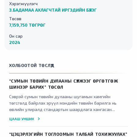
Хэрэгжүүлэгч
З.БАДАМАА АХЛАГЧТАЙ ИРГЭДИЙН БҮЛЭГ
Төсөв
7,159,750 ТӨГРӨГ
Он сар
2024
ХОЛБООТОЙ ТӨСЛҮҮД
“СУМЫН ТӨВИЙН ДУЛААНЫ СҮЛЖЭЭГ ӨРГӨТГӨЖ
ШИНЭЭР БАРИХ” ТӨСӨЛ
Сэврэй сумын төвийн дулааны шугамын хамгийн
төгсгөлд байрлах эрүүл мэндийн төвийн барилга нь
өвлийн улиралд стандартын шаардлага хангасан
хэмжээнд халж чадахгүйн
ЦААШ УНШИХ
“ЦЭЦЭРЛЭГИЙН ТОГЛООМЫН ТАЛБАЙ ТОХИЖУУЛАХ”