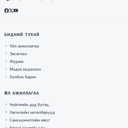
БИДНИЙ ТУХАЙ
Үйл ажиллагаа
Засаглал
Журам
Мэдээ мэдээлэл
Холбоо барих
ҮЙЛ АЖИЛЛАГАА
Нийгмийн дэд бүтэц
Хөгжлийн хөтөлбөрүүд
Санхүүжилтийн квот
Бичил зээлийн сан