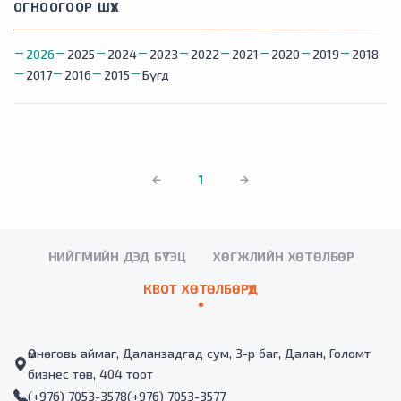
ОГНООГООР ШҮҮХ
2026
2025
2024
2023
2022
2021
2020
2019
2018
2017
2016
2015
Бүгд
1
НИЙГМИЙН ДЭД БҮТЭЦ
ХӨГЖЛИЙН ХӨТӨЛБӨР
КВОТ ХӨТӨЛБӨРҮҮД
Өмнөговь аймаг, Даланзадгад сум, 3-р баг, Далан, Голомт
бизнес төв, 404 тоот
(+976) 7053-3578
(+976) 7053-3577