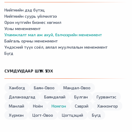
Нийгмийн дэд бүтэц
Нийгмийн суурь үйлчилгээ
Орон нутгийн бизнес хөгжил
Усны менежемент
Уламжлалт мал аж ахуй, бэлчээрийн менежмент
Байгаль орчны менежмент
Үндэсний түүх соёл, аялал жуулчлалын менежмент
Бүгд
СУМДУУДААР ШҮҮЖ ҮЗЭХ
Ханбогд
Баян-Овоо
Мандал-Овоо
Даланзадгад
Баяндалай
Булган
Гурвантэс
Манлай
Ноён
Номгон
Сэврэй
Ханхонгор
Хүрмэн
Цогт-Овоо
Цогтцэций
Бүгд