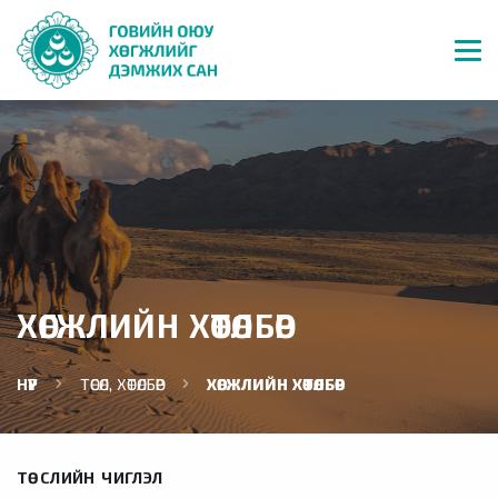
ХӨГЖЛИЙН ХӨТӨЛБӨР
НҮҮР
ТӨСӨЛ, ХӨТӨЛБӨР
ХӨГЖЛИЙН ХӨТӨЛБӨР
ТӨСЛИЙН ЧИГЛЭЛ