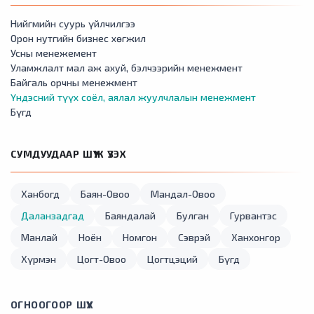
Нийгмийн суурь үйлчилгээ
Орон нутгийн бизнес хөгжил
Усны менежемент
Уламжлалт мал аж ахуй, бэлчээрийн менежмент
Байгаль орчны менежмент
Үндэсний түүх соёл, аялал жуулчлалын менежмент
Бүгд
СУМДУУДААР ШҮҮЖ ҮЗЭХ
Ханбогд
Баян-Овоо
Мандал-Овоо
Даланзадгад
Баяндалай
Булган
Гурвантэс
Манлай
Ноён
Номгон
Сэврэй
Ханхонгор
Хүрмэн
Цогт-Овоо
Цогтцэций
Бүгд
ОГНООГООР ШҮҮХ