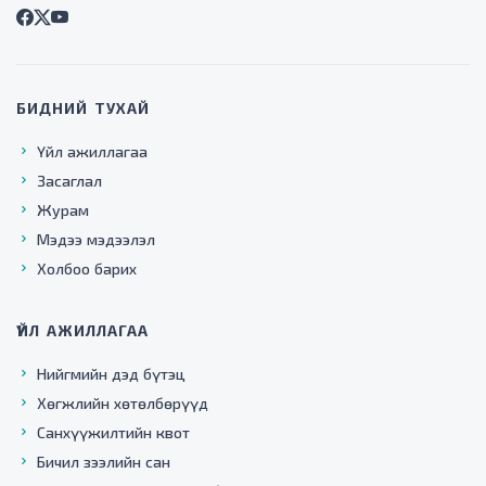
БИДНИЙ ТУХАЙ
Үйл ажиллагаа
Засаглал
Журам
Мэдээ мэдээлэл
Холбоо барих
ҮЙЛ АЖИЛЛАГАА
Нийгмийн дэд бүтэц
Хөгжлийн хөтөлбөрүүд
Санхүүжилтийн квот
Бичил зээлийн сан