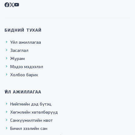
БИДНИЙ ТУХАЙ
Үйл ажиллагаа
Засаглал
Журам
Мэдээ мэдээлэл
Холбоо барих
ҮЙЛ АЖИЛЛАГАА
Нийгмийн дэд бүтэц
Хөгжлийн хөтөлбөрүүд
Санхүүжилтийн квот
Бичил зээлийн сан