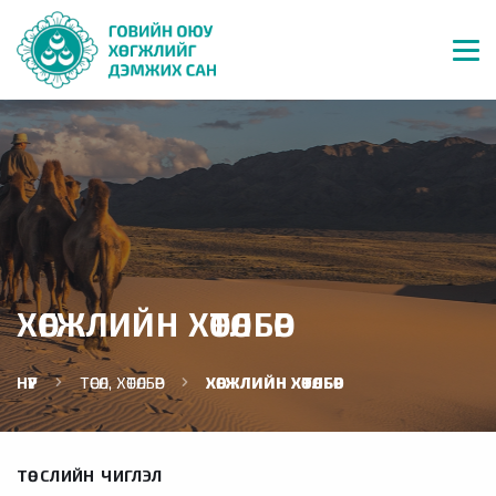
ХӨГЖЛИЙН ХӨТӨЛБӨР
НҮҮР
ТӨСӨЛ, ХӨТӨЛБӨР
ХӨГЖЛИЙН ХӨТӨЛБӨР
ТӨСЛИЙН ЧИГЛЭЛ