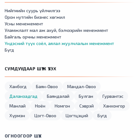
Нийгмийн суурь үйлчилгээ
Орон нутгийн бизнес хөгжил
Усны менежемент
Уламжлалт мал аж ахуй, бэлчээрийн менежмент
Байгаль орчны менежмент
Үндэсний түүх соёл, аялал жуулчлалын менежмент
Бүгд
СУМДУУДААР ШҮҮЖ ҮЗЭХ
Ханбогд
Баян-Овоо
Мандал-Овоо
Даланзадгад
Баяндалай
Булган
Гурвантэс
Манлай
Ноён
Номгон
Сэврэй
Ханхонгор
Хүрмэн
Цогт-Овоо
Цогтцэций
Бүгд
ОГНООГООР ШҮҮХ