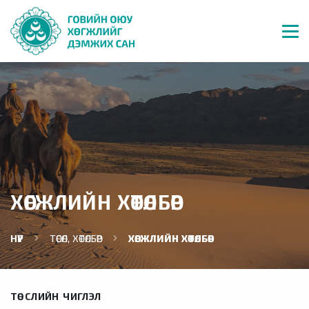
ХӨГЖЛИЙН ХӨТӨЛБӨР
НҮҮР
ТӨСӨЛ, ХӨТӨЛБӨР
ХӨГЖЛИЙН ХӨТӨЛБӨР
ТӨСЛИЙН ЧИГЛЭЛ