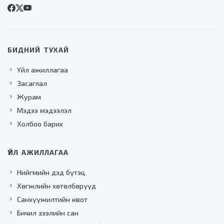
БИДНИЙ ТУХАЙ
Үйл ажиллагаа
Засаглал
Журам
Мэдээ мэдээлэл
Холбоо барих
ҮЙЛ АЖИЛЛАГАА
Нийгмийн дэд бүтэц
Хөгжлийн хөтөлбөрүүд
Санхүүжилтийн квот
Бичил зээлийн сан