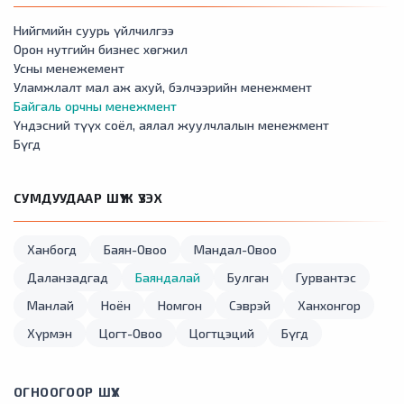
Нийгмийн суурь үйлчилгээ
Орон нутгийн бизнес хөгжил
Усны менежемент
Уламжлалт мал аж ахуй, бэлчээрийн менежмент
Байгаль орчны менежмент
Үндэсний түүх соёл, аялал жуулчлалын менежмент
Бүгд
СУМДУУДААР ШҮҮЖ ҮЗЭХ
Ханбогд
Баян-Овоо
Мандал-Овоо
Даланзадгад
Баяндалай
Булган
Гурвантэс
Манлай
Ноён
Номгон
Сэврэй
Ханхонгор
Хүрмэн
Цогт-Овоо
Цогтцэций
Бүгд
ОГНООГООР ШҮҮХ