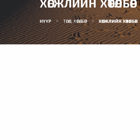
ХӨГЖЛИЙН ХӨТӨЛБӨР
НҮҮР
ТӨСӨЛ, ХӨТӨЛБӨР
ХӨГЖЛИЙН ХӨТӨЛБӨР