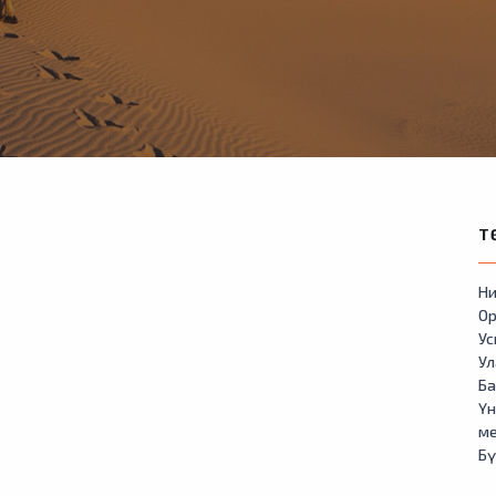
Т
Ни
Ор
У
Ул
Б
Үн
м
Бү