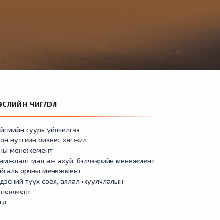
ӨСЛИЙН ЧИГЛЭЛ
йгмийн суурь үйлчилгээ
он нутгийн бизнес хөгжил
сны менежемент
амжлалт мал аж ахуй, бэлчээрийн менежмент
айгаль орчны менежмент
дэсний түүх соёл, аялал жуулчлалын
енежмент
гд