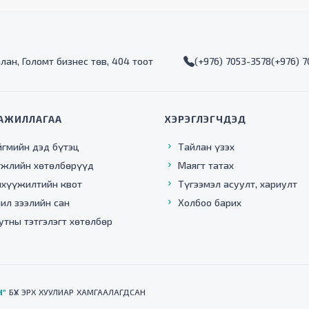
алан, Голомт бизнес төв, 404 тоот
(+976) 7053-3578
(+976) 
АЖИЛЛАГАА
ХЭРЭГЛЭГЧДЭД
йгмийн дэд бүтэц
Тайлан үзэх
гжлийн хөтөлбөрүүд
Маягт татах
нхүүжилтийн квот
Түгээмэл асуулт, хариулт
ил зээлийн сан
Холбоо барих
утны тэтгэлэгт хөтөлбөр
Н"
БҮХ ЭРХ ХУУЛИАР ХАМГААЛАГДСАН