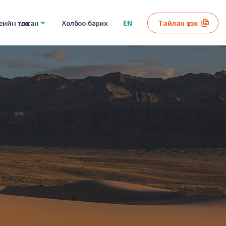
ийн төлөө сан
Холбоо барих
EN
Тайлан үзэх