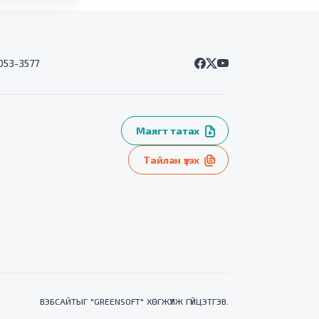
7053-3577
Маягт татах
Тайлан үзэх
ВЭБСАЙТ
ЫГ "
GREENSOFT
" ХӨГЖҮҮЛЖ ГҮЙЦЭТГЭВ.