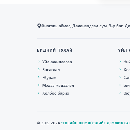
Өмнөговь аймаг, Даланзадгад сум, 3-р баг, Д
БИДНИЙ ТУХАЙ
ҮЙЛ 
Үйл ажиллагаа
Ни
Засаглал
Хө
Журам
Са
Мэдээ мэдээлэл
Бич
Холбоо барих
Ою
© 2015-2024
"ГОВИЙН ОЮУ ХӨГЖЛИЙГ ДЭМЖИХ СА