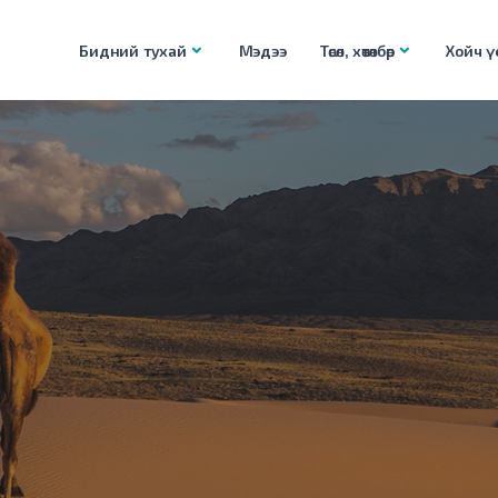
Бидний тухай
Мэдээ
Төсөл, хөтөлбөр
Хойч үе