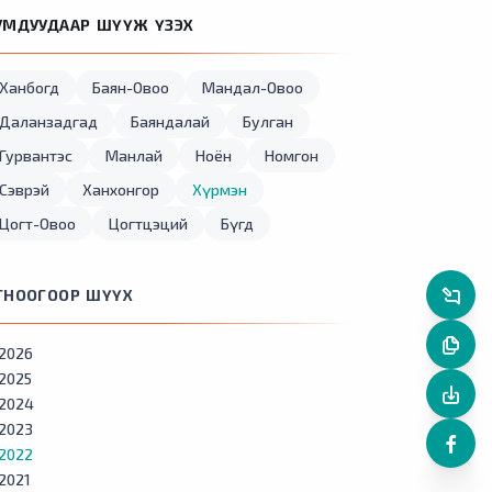
УМДУУДААР ШҮҮЖ ҮЗЭХ
Ханбогд
Баян-Овоо
Мандал-Овоо
Даланзадгад
Баяндалай
Булган
Гурвантэс
Манлай
Ноён
Номгон
Сэврэй
Ханхонгор
Хүрмэн
Цогт-Овоо
Цогтцэций
Бүгд
ГНООГООР ШҮҮХ
2026
2025
2024
2023
2022
2021