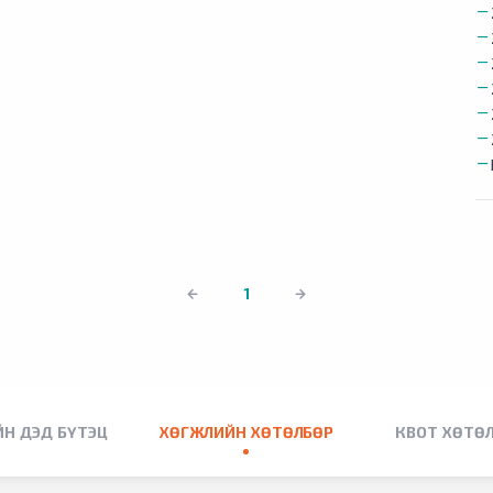
1
Н ДЭД БҮТЭЦ
ХӨГЖЛИЙН ХӨТӨЛБӨР
КВОТ ХӨТӨ