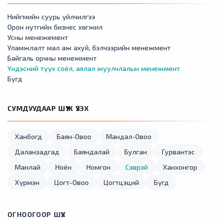
Нийгмийн суурь үйлчилгээ
Орон нутгийн бизнес хөгжил
Усны менежемент
Уламжлалт мал аж ахуй, бэлчээрийн менежмент
Байгаль орчны менежмент
Үндэсний түүх соёл, аялал жуулчлалын менежмент
Бүгд
СУМДУУДААР ШҮҮЖ ҮЗЭХ
Ханбогд
Баян-Овоо
Мандал-Овоо
Даланзадгад
Баяндалай
Булган
Гурвантэс
Манлай
Ноён
Номгон
Сэврэй
Ханхонгор
Хүрмэн
Цогт-Овоо
Цогтцэций
Бүгд
ОГНООГООР ШҮҮХ