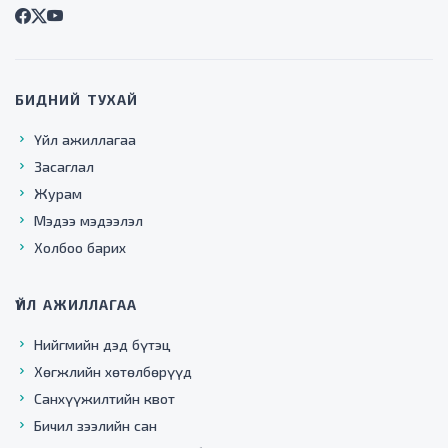
БИДНИЙ ТУХАЙ
Үйл ажиллагаа
Засаглал
Журам
Мэдээ мэдээлэл
Холбоо барих
ҮЙЛ АЖИЛЛАГАА
Нийгмийн дэд бүтэц
Хөгжлийн хөтөлбөрүүд
Санхүүжилтийн квот
Бичил зээлийн сан