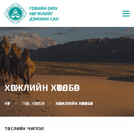
ХӨГЖЛИЙН ХӨТӨЛБӨР
НҮҮР
ТӨСӨЛ, ХӨТӨЛБӨР
ХӨГЖЛИЙН ХӨТӨЛБӨР
ТӨСЛИЙН ЧИГЛЭЛ