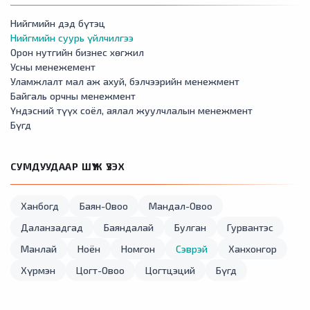
Нийгмийн дэд бүтэц
Нийгмийн суурь үйлчилгээ
Орон нутгийн бизнес хөгжил
Усны менежемент
Уламжлалт мал аж ахуй, бэлчээрийн менежмент
Байгаль орчны менежмент
Үндэсний түүх соёл, аялал жуулчлалын менежмент
Бүгд
СУМДУУДААР ШҮҮЖ ҮЗЭХ
Ханбогд
Баян-Овоо
Мандал-Овоо
Даланзадгад
Баяндалай
Булган
Гурвантэс
Манлай
Ноён
Номгон
Сэврэй
Ханхонгор
Хүрмэн
Цогт-Овоо
Цогтцэций
Бүгд