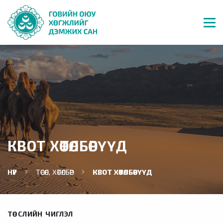
КВОТ ХӨТӨЛБӨРҮҮД
НҮҮР
ТӨСӨЛ, ХӨТӨЛБӨР
КВОТ ХӨТӨЛБӨРҮҮД
ТӨСЛИЙН ЧИГЛЭЛ