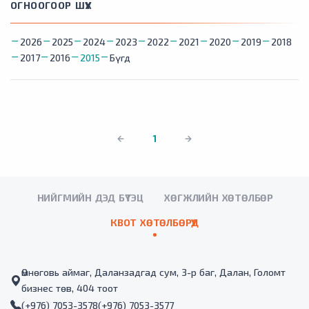
ОГНООГООР ШҮҮХ
2026
2025
2024
2023
2022
2021
2020
2019
2018
2017
2016
2015
Бүгд
1
НИЙГМИЙН ДЭД БҮТЭЦ
ХӨГЖЛИЙН ХӨТӨЛБӨР
КВОТ ХӨТӨЛБӨРҮҮД
Өмнөговь аймаг, Даланзадгад сум, 3-р баг, Далан, Голомт
бизнес төв, 404 тоот
(+976) 7053-3578
(+976) 7053-3577