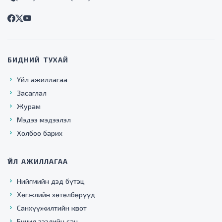
БИДНИЙ ТУХАЙ
Үйл ажиллагаа
Засаглал
Журам
Мэдээ мэдээлэл
Холбоо барих
ҮЙЛ АЖИЛЛАГАА
Нийгмийн дэд бүтэц
Хөгжлийн хөтөлбөрүүд
Санхүүжилтийн квот
Бичил зээлийн сан